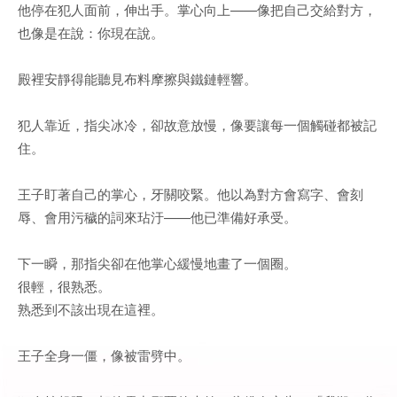
他停在犯人面前，伸出手。掌心向上——像把自己交給對方，
也像是在說：你現在說。
殿裡安靜得能聽見布料摩擦與鐵鏈輕響。
犯人靠近，指尖冰冷，卻故意放慢，像要讓每一個觸碰都被記
住。
王子盯著自己的掌心，牙關咬緊。他以為對方會寫字、會刻
辱、會用污穢的詞來玷汙——他已準備好承受。
下一瞬，那指尖卻在他掌心緩慢地畫了一個圈。
很輕，很熟悉。
熟悉到不該出現在這裡。
王子全身一僵，像被雷劈中。