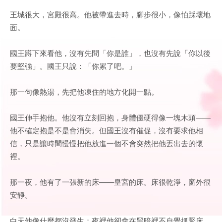
王城很大，宮殿很高。他被帶進去時，腳步很小，像怕踩壞地
面。
國王蹲下來看他，沒有先問「你是誰」，也沒有先說「你以後
要堅強」。國王只說：「你累了吧。」
那一句像熱湯，先把他凍住的地方化開一點。
國王伸手抱他。他沒有立刻回抱，身體僵硬得像一塊木頭——
他不確定抱是不是會消失。但國王沒有催促，沒有要求他相
信，只是讓時間慢慢把他放進一個不會突然把他丟出去的懷
裡。
那一夜，他有了一張新的床——皇宮的床。床很乾淨，窗外很
安靜。
白天他像什麼都沒發生；夜裡他卻會在黑暗裡不自覺抓緊床