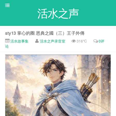
活水之声
sty13 掌心的圈 恩典之國（三）王子外傳
活水故事集
活水之声录音室
316℃
0评
论