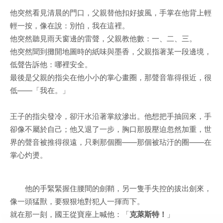
他突然看見清晨的門口，父親替他扣好披風，手掌在他背上輕
輕一按，像在說：別怕，我在這裡。
他突然聽見雨天窗邊的雷聲，父親教他數：一、二、三。
他突然聞到攤開地圖時的紙味與墨香，父親指著某一段邊境，
低聲告訴他：哪裡安全。
最後是父親的指尖在他小小的掌心畫圈，那聲音靠得很近，很
低——「我在。」
王子的指尖發冷，卻汗水沿著掌紋滲出。他想把手抽回來，手
卻像不屬於自己；他又退了一步，胸口那股壓迫忽然加重，世
界的聲音被推得很遠，只剩那個圈——那個被玷汙的圈——在
掌心灼燙。
他的手緊緊握住腰間的劍鞘，另一隻手失控的拔出劍來，
像一頭猛獸，要狠狠地對犯人一揮而下。
就在那一刻，國王從寶座上喊他：「
克萊斯特！
」