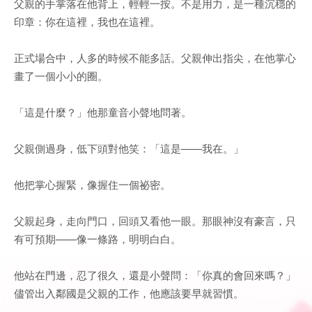
父親的手掌落在他背上，輕輕一按。不是用力，是一種沉穩的
印章：你在這裡，我也在這裡。
正式場合中，人多的時候不能多話。父親伸出指尖，在他掌心
畫了一個小小的圈。
「這是什麼？」他那童音小聲地問著。
父親側過身，低下頭對他笑：「這是——我在。」
他把掌心握緊，像握住一個祕密。
父親起身，走向門口，回頭又看他一眼。那眼神沒有豪言，只
有可預期——像一條路，明明白白。
他站在門邊，忍了很久，還是小聲問：「你真的會回來嗎？」
儘管出入鄰國是父親的工作，他應該要早就習慣。