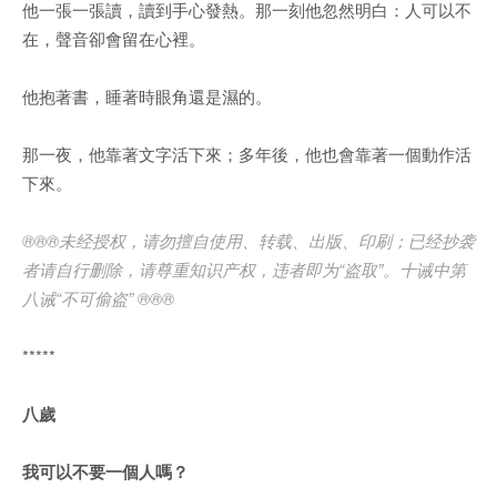
他一張一張讀，讀到手心發熱。那一刻他忽然明白：人可以不
在，聲音卻會留在心裡。
他抱著書，睡著時眼角還是濕的。
那一夜，他靠著文字活下來；多年後，他也會靠著一個動作活
下來。
®®®未经授权，请勿擅自使用、转载、出版、印刷；已经抄袭
者请自行删除，请尊重知识产权，违者即为“盗取”。十诫中第
八诫“不可偷盗” ®®®
*****
八歲
我可以不要一個人嗎？