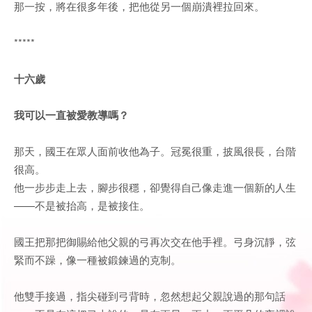
那一按，將在很多年後，把他從另一個崩潰裡拉回來。
*****
十六歲
我可以一直被愛教導嗎？
那天，國王在眾人面前收他為子。冠冕很重，披風很長，台階
很高。
他一步步走上去，腳步很穩，卻覺得自己像走進一個新的人生
——不是被抬高，是被接住。
國王把那把御賜給他父親的弓再次交在他手裡。弓身沉靜，弦
緊而不躁，像一種被鍛鍊過的克制。
他雙手接過，指尖碰到弓背時，忽然想起父親說過的那句話