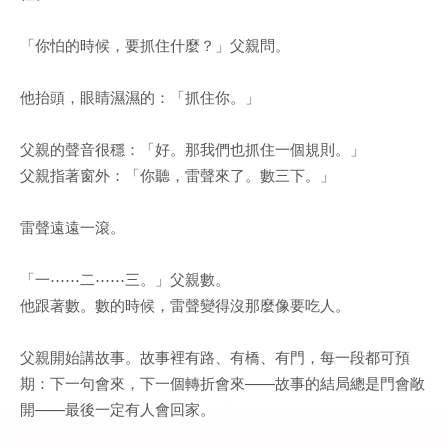
「你怕的時候，要抓住什麼？」父親問。
他抬頭，眼睛濕濕的：「抓住你。」
父親的聲音很穩：「好。那我們也抓住一個規則。」
父親指著窗外：「你聽，雷聲來了。數三下。」
雷聲遠遠一滾。
「一⋯⋯二⋯⋯三。」父親數。
他跟著數。數的時候，雷聲變得沒那麼像要吃人。
父親開始講故事。故事裡有路、有橋、有門，每一段都可預
期：下一句會來，下一個轉折會來——故事的結局總是門會敞
開——最後一定有人會回家。