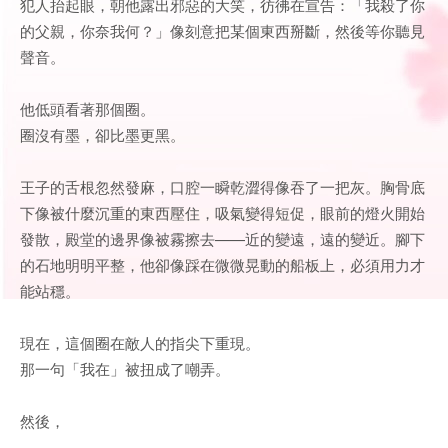
犯人抬起眼，朝他露出邪惡的大笑，彷彿在宣告：「我殺了你
的父親，你奈我何？」像刻意把某個東西掰斷，然後等你聽見
聲音。
他低頭看著那個圈。
圈沒有墨，卻比墨更黑。
王子的舌根忽然發麻，口腔一瞬乾澀得像吞了一把灰。胸骨底
下像被什麼沉重的東西壓住，吸氣變得短促，眼前的燈火開始
發散，殿堂的邊界像被霧擦去——近的變遠，遠的變近。腳下
的石地明明平整，他卻像踩在微微晃動的船板上，必須用力才
能站穩。
現在，這個圈在敵人的指尖下重現。
那一句「我在」被扭成了嘲弄。
然後，