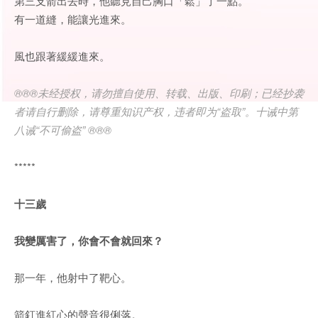
第三支箭出去時，他聽見自己胸口「鬆」了一點。
有一道縫，能讓光進來。
風也跟著緩緩進來。
®®®未经授权，请勿擅自使用、转载、出版、印刷；已经抄袭
者请自行删除，请尊重知识产权，违者即为“盗取”。十诫中第
八诫“不可偷盗” ®®®
*****
十三歲
我變厲害了，你會不會就回來？
那一年，他射中了靶心。
箭釘進紅心的聲音很俐落。