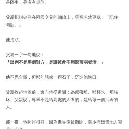
是陌生，是沒有規則。
父親把指尖停在兩國交界的細線上，聲音忽然更低：「記住一
句話。」
他抬頭。
父親一字一句地說：
「談判不是壓倒對方，是讓彼此不用踩著弱者活。」
他不完全懂，但那句話像一顆石子，沉進他胸口。
父親收起地圖前，會向侍從道謝：為那盞燈、那杯水、那張
床。父親說，尊重不是給高處的人看的，是給每一個活著的
人。
那一夜，他睡得很好，因為世界像被攤開，至少有幾個地方寫