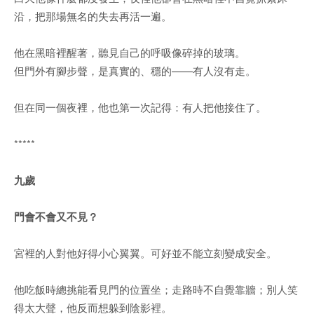
沿，把那場無名的失去再活一遍。
他在黑暗裡醒著，聽見自己的呼吸像碎掉的玻璃。
但門外有腳步聲，是真實的、穩的——有人沒有走。
但在同一個夜裡，他也第一次記得：有人把他接住了。
*****
九歲
門會不會又不見？
宮裡的人對他好得小心翼翼。可好並不能立刻變成安全。
他吃飯時總挑能看見門的位置坐；走路時不自覺靠牆；別人笑
得太大聲，他反而想躲到陰影裡。