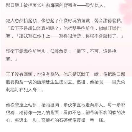
那日殿上被押著13年前鄰國的背叛者——殺父仇人。
犯人忽然抬起頭，像想起了什麼好玩的遊戲，聲音甜得發黏。
「殿下不是想知道真相嗎？」他把雙手往前伸，鎖鏈叮噹作
響，「讓我寫在你手上——寫得很清楚，你就不會聽錯了。」
護衛下意識往前半步，低聲急促：「殿下，不可。這是挑
釁。」
王子沒有回頭，也沒有發怒。他只是沉默了一瞬，像把胸口那
股要撕裂一切的熱潮硬生生按回去。然後，他抬眼——目光尖
刺地盯在犯人身上。
他從寶座上站起，抬頭挺胸，步伐筆直地走向那人。每一步都
很穩，穩得像一把刀的背面；看似不急，卻帶著不容閃躲的決
心。每邁出一步，宮殿裡的石磚就像震盪一番一樣。