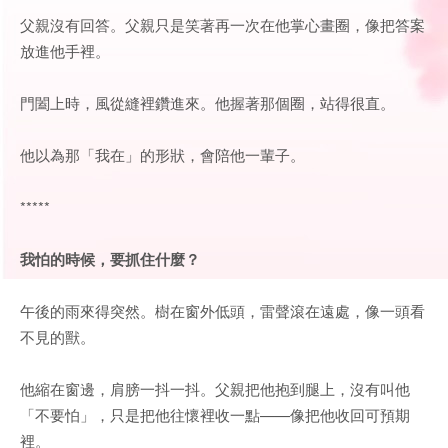
父親沒有回答。父親只是笑著再一次在他掌心畫圈，像把答案
放進他手裡。
門闔上時，風從縫裡鑽進來。他握著那個圈，站得很直。
他以為那「我在」的形狀，會陪他一輩子。
*****
我怕的時候，要抓住什麼？
午後的雨來得突然。樹在窗外低頭，雷聲滾在遠處，像一頭看
不見的獸。
他縮在窗邊，肩膀一抖一抖。父親把他抱到腿上，沒有叫他
「不要怕」，只是把他往懷裡收一點——像把他收回可預期
裡。