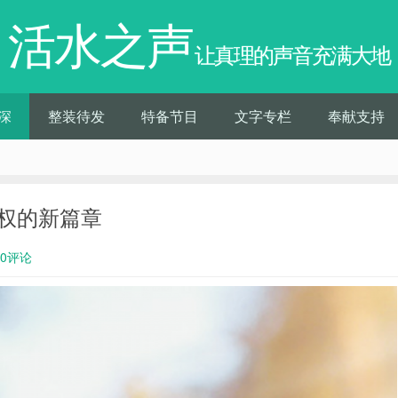
活水之声
让真理的声音充满大地
深
整装待发
特备节目
文字专栏
奉献支持
主权的新篇章
0评论