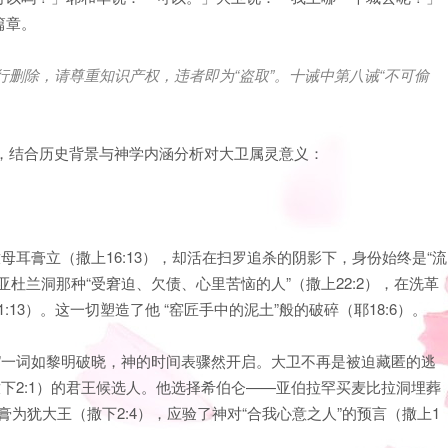
篇章。
行删除，请尊重知识产权，违者即为
“
盗取
”
。十诫中第八诫
“
不可偷
释，结合历史背景与神学内涵分析对大卫属灵意义：
母耳膏立（撒上16:13），却活在扫罗追杀的阴影下，身份始终是“流
杜兰洞那种“受窘迫、欠债、心里苦恼的人”（撒上22:2），在洗革
:13）。这一切塑造了他 “窑匠手中的泥土”般的破碎（耶18:6）。
”一词如黎明破晓，神的时间表骤然开启。大卫不再是被迫藏匿的逃
撒下2:1）的君王候选人。他选择希伯仑——亚伯拉罕买麦比拉洞埋葬
膏为犹大王（撒下2:4），应验了神对“合我心意之人”的预言（撒上1