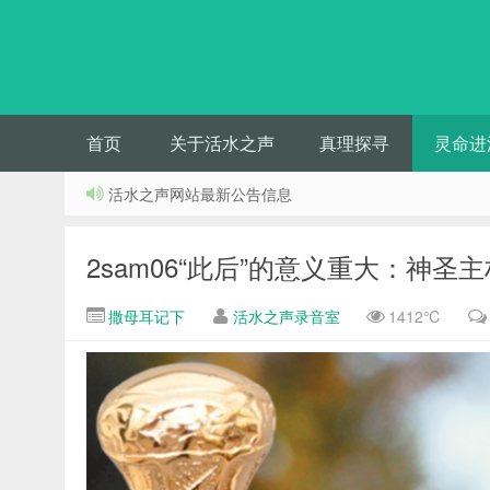
首页
关于活水之声
真理探寻
灵命进
活水之声网站最新公告信息
2sam06“此后”的意义重大：神圣
撒母耳记下
活水之声录音室
1412℃