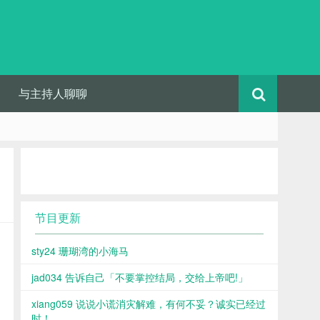
与主持人聊聊
节目更新
sty24 珊瑚湾的小海马
jad034 告诉自己「不要掌控结局，交给上帝吧!」
xiang059 说说小谎消灾解难，有何不妥？诚实已经过
时！