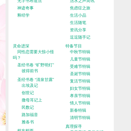
无字书布道法
活水之声简讯
神迹奇事
焦虑症之旅
释经学
生活小品
生活随笔
资讯分享
逗逗随手记
灵命进深
特备节目
同性恋需要大惊小怪
中秋节特辑
吗？
儿童节特辑
圣经书卷 “旷野明灯”
受难节特辑
彼得前书
圣诞节特辑
圣经书卷 “清泉甘露”
复活节特辑
出埃及记
妇女节特辑
创世记
孝亲节特辑
撒母耳记上
情人节特辑
民数记
新春特辑
路加福音
清明节特辑
雅各书
真理探寻
想东想西