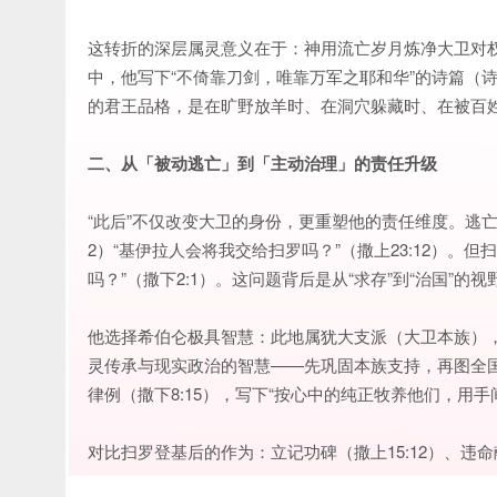
这转折的深层属灵意义在于：神用流亡岁月炼净大卫对权
中，他写下“不倚靠刀剑，唯靠万军之耶和华”的诗篇（诗
的君王品格，是在旷野放羊时、在洞穴躲藏时、在被百姓出
二、从「被动逃亡」到「主动治理」的责任升级
“此后”不仅改变大卫的身份，更重塑他的责任维度。逃亡
2）“基伊拉人会将我交给扫罗吗？”（撒上23:12）
吗？”（撒下2:1）。这问题背后是从“求存”到“治国”的
他选择希伯仑极具智慧：此地属犹大支派（大卫本族）
灵传承与现实政治的智慧——先巩固本族支持，再图全国
律例（撒下8:15），写下“按心中的纯正牧养他们，用手
对比扫罗登基后的作为：立记功碑（撒上15:12）、违命