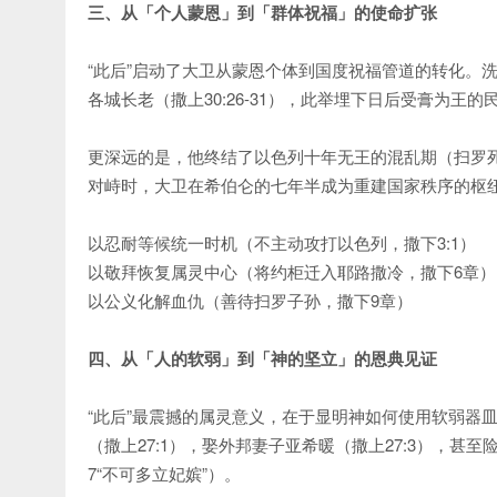
三、从「个人蒙恩」到「群体祝福」的使命扩张
“此后”启动了大卫从蒙恩个体到国度祝福管道的转化。
各城长老（撒上30:26-31），此举埋下日后受膏为王的
更深远的是，他终结了以色列十年无王的混乱期（扫罗死后
对峙时，大卫在希伯仑的七年半成为重建国家秩序的枢
以忍耐等候统一时机（不主动攻打以色列，撒下3:1）
以敬拜恢复属灵中心（将约柜迁入耶路撒冷，撒下6章）
以公义化解血仇（善待扫罗子孙，撒下9章）
四、从「人的软弱」到「神的坚立」的恩典见证
“此后”最震撼的属灵意义，在于显明神如何使用软弱器
（撒上27:1），娶外邦妻子亚希暖（撒上27:3），甚至
7“不可多立妃嫔”）。