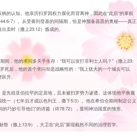
柄的认知。他亲历扫罗因权力腐化而背离神，因此在“此后”的掌权
44:6-7）。从受膏到登基的间隔期，恰是神预备器皿的奥秘——真正
卖时（撒上23:12）炼成的。
期间，他的求问多关乎生存：“我可以攻打非利士人吗？”（撒上23:
。但扫罗死后，他的首个求问却是战略性的：“我上犹大的一个城去可以
视野跃升。
，是先祖亚伯拉罕的定居地，且未被扫罗势力渗透。这体现他平衡属
统一（七年后才成以色列王，撒下5:3）。他在希伯仑期间制定公义
间的巧妙引导他们”的诗篇（诗78:72），显明神治国度的雏形。
献祭（撒上13:9），大卫在“此后”展现截然不同的治理哲学。