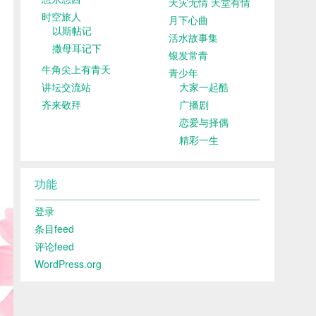
天灾无情 天堂有情
时空旅人
月下心曲
以斯帖记
活水故事集
撒母耳记下
银发常青
牛角尖上有青天
青少年
讲坛交流站
大家一起酷
齐来敬拜
广播剧
恋爱与择偶
精彩一生
功能
登录
条目feed
评论feed
WordPress.org