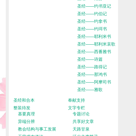
圣经——约书亚记
圣经——约伯记
圣经——约拿书
圣经——约珥书
圣经——耶利米书
圣经——耶利米哀歌
圣经——西番雅书
圣经——诗篇
圣经——路得记
圣经——那鸿书
圣经——阿摩司书
圣经——雅歌
圣经和合本
奉献支持
整装待发
文字专栏
基要真理
专题讨论
异端分辨
共享好文章
教会结构与事工发展
天路甘泉