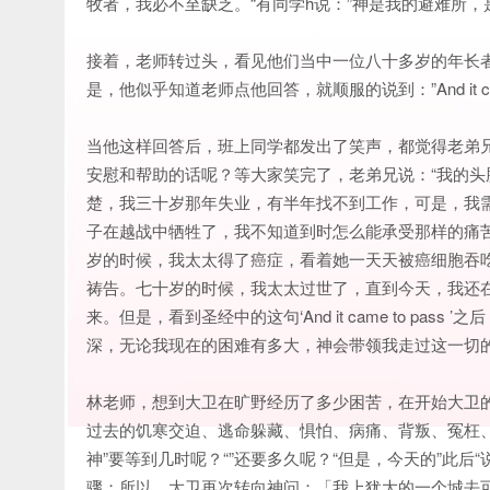
牧者，我必不至缺乏。“有同学h说：”神是我的避难所
接着，老师转过头，看见他们当中一位八十多岁的年长者
是，他似乎知道老师点他回答，就顺服的说到：”And it cam
当他这样回答后，班上同学都发出了笑声，都觉得老弟
安慰和帮助的话呢？等大家笑完了，老弟兄说：“我的
楚，我三十岁那年失业，有半年找不到工作，可是，我
子在越战中牺牲了，我不知道到时怎么能承受那样的痛
岁的时候，我太太得了癌症，看着她一天天被癌细胞吞
祷告。七十岁的时候，我太太过世了，直到今天，我还
来。但是，看到圣经中的这句‘And it came to p
深，无论我现在的困难有多大，神会带领我走过这一切的
林老师，想到大卫在旷野经历了多少困苦，在开始大卫的
过去的饥寒交迫、逃命躲藏、惧怕、病痛、背叛、冤枉
神”要等到几时呢？“”还要多久呢？“但是，今天的”此
骤；所以，大卫再次转向神问：「我上犹大的一个城去