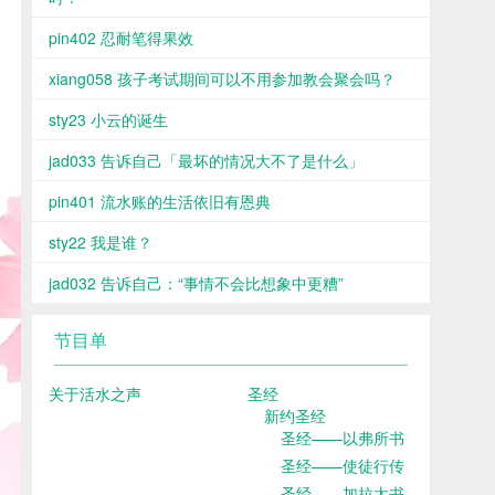
pin402 忍耐笔得果效
xiang058 孩子考试期间可以不用参加教会聚会吗？
sty23 小云的诞生
jad033 告诉自己「最坏的情况大不了是什么」
pin401 流水账的生活依旧有恩典
sty22 我是谁？
jad032 告诉自己：“事情不会比想象中更糟”
节目单
关于活水之声
圣经
新约圣经
圣经——以弗所书
圣经——使徒行传
圣经——加拉太书