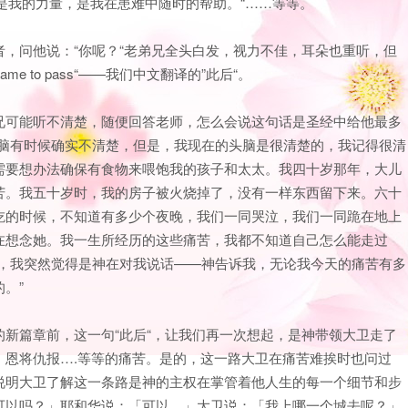
，是我的力量，是我在患难中随时的帮助。“……等等。
，问他说：“你呢？“老弟兄全头白发，视力不佳，耳朵也重听，但
e to pass“——我们中文翻译的”此后“。
兄可能听不清楚，随便回答老师，怎么会说这句话是圣经中给他最多
头脑有时候确实不清楚，但是，我现在的头脑是很清楚的，我记得很清
需要想办法确保有食物来喂饱我的孩子和太太。我四十岁那年，大儿
苦。我五十岁时，我的房子被火烧掉了，没有一样东西留下来。六十
吃的时候，不知道有多少个夜晚，我们一同哭泣，我们一同跪在地上
在想念她。我一生所经历的这些痛苦，我都不知道自己怎么能走过
ass ’之后，我突然觉得是神在对我说话——神告诉我，无论我今天的痛苦有多
。”
新篇章前，这一句“此后“，让我们再一次想起，是神带领大卫走了
、恩将仇报….等等的痛苦。是的，这一路大卫在痛苦难挨时也问过
后“说明大卫了解这一条路是神的主权在掌管着他人生的每一个细节和步
可以吗？」耶和华说：「可以。」大卫说：「我上哪一个城去呢？」