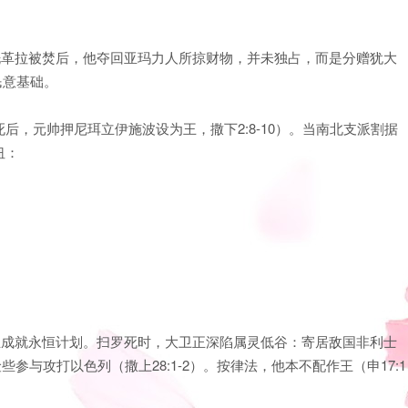
洗革拉被焚后，他夺回亚玛力人所掠财物，并未独占，而是分赠犹大
民意基础。
，元帅押尼珥立伊施波设为王，撒下2:8-10）。当南北支派割据
纽：
皿成就永恒计划。扫罗死时，大卫正深陷属灵低谷：寄居敌国非利士
险些参与攻打以色列（撒上28:1-2）。按律法，他本不配作王（申17:1