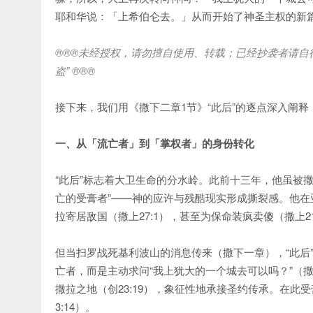
耶和华说：「上希伯仑去。」从而开始了神圣主权的新
®®®
未经授权，请勿擅自使用、转载；已经抄袭者请自
盗
” ®®®
接下来，我们用《撒下二章1节》“此后”的逐点深入阐
一、从「流亡者」到「掌权者」的身份转化
“此后”标志着大卫生命的分水岭。此前十三年，他虽被撒
亡的受膏者”——神的应许与残酷现实形成撕裂感。他在亚
拉寄居敌国（撒上27:1），甚至为保命装疯卖傻（撒上21
但当扫罗战死基利波山的消息传来（撒下一章），“此后
亡者，而是主动求问“我上犹大的一个城去可以吗？”（
撒拉之地（创23:19），象征性地承接圣约传承。在此受
3:14）。