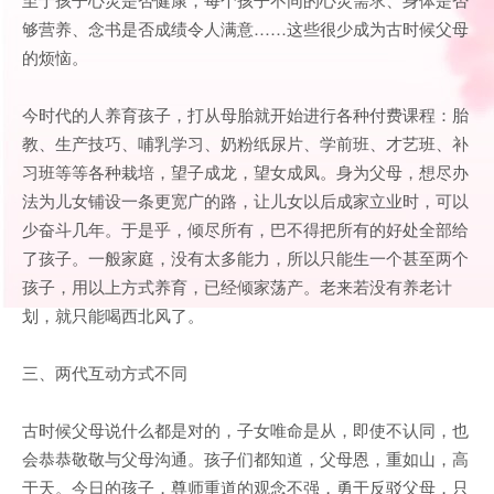
够营养、念书是否成绩令人满意……这些很少成为古时候父母
的烦恼。
今时代的人养育孩子，打从母胎就开始进行各种付费课程：胎
教、生产技巧、哺乳学习、奶粉纸尿片、学前班、才艺班、补
习班等等各种栽培，望子成龙，望女成凤。身为父母，想尽办
法为儿女铺设一条更宽广的路，让儿女以后成家立业时，可以
少奋斗几年。于是乎，倾尽所有，巴不得把所有的好处全部给
了孩子。一般家庭，没有太多能力，所以只能生一个甚至两个
孩子，用以上方式养育，已经倾家荡产。老来若没有养老计
划，就只能喝西北风了。
三、两代互动方式不同
古时候父母说什么都是对的，子女唯命是从，即使不认同，也
会恭恭敬敬与父母沟通。孩子们都知道，父母恩，重如山，高
于天。今日的孩子，尊师重道的观念不强，勇于反驳父母，只