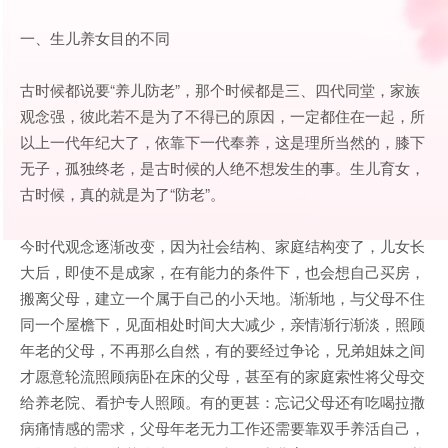
一、生儿养女目的不同
古时候都说要“养儿防老”，那个时候都是三、四代同堂，家族
观念强，彼此若不是为了不得已的原因，一定都住在一起，所
以上一代年纪大了，依靠下一代奉养，这是理所当然的，膝下
无子，孤独终老，是古时候的人绝不想发生的事。生儿育女，
古时候，真的就是为了“防老”。
今时代观念逐渐改变，因为社会结构、家庭结构变了，儿女长
大后，即使不是成家，在有能力的条件下，也会想自己买房，
搬离父母，建立一个属于自己的小天地。渐渐地，与父母不住
同一个屋檐下，见面相处时间大大减少，亲情渐行渐淡，照顾
年老的父母，不再那么自然，有的要经过争论，兄弟姐妹之间
才愿意轮流照顾病卧在床的父母，甚至有的家庭索性将父母交
给养老院、看护专人照顾。有的更甚：忘记父母还有吃喝拉撒
病痛情感的需求，父母年老无力工作还需要靠双手养活自己，