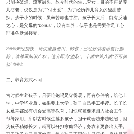
只能捡破烂、流落街头。故今时代的生儿育女，目的不再是养
儿防老，仅仅是为了“付出爱”，为了经历养儿育女的酸甜苦
辣。孩子小的时候，虽辛苦却也甘甜。孩子长大后，能有反哺
之心，是父母的“bonus”，没有奉养，似乎也是需要作足了心
理准备默然接受。
®®®
未经授权，请勿擅自使用、转载；已经抄袭者请自行删
除，请尊重知识产权，违者即为
“
盗取
”
。十诫中第八诫
“
不可偷
盗
” ®®®
二、养育方式不同
古时候生养孩子，只要吃饱喝足穿得暖，再有条件的，给他上
学，中学毕业后，如果要上大学，孩子自己半工半读。长子长
女通常都没有机会受高等教育，很快就被要求踏入社会工作，
帮补家用。所以古时候生越多孩子，担子就会越来越轻省，因
为孩子稍微长大，就可以分担家庭经济，务农者更多出人手。
至于孩子心灵是否健康，每个孩子不同的心灵需求、身体是否