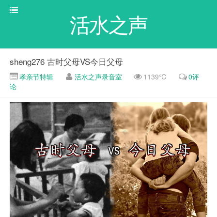
活水之声
sheng276 古时父母VS今日父母
孝亲节特辑
活水之声录音室
1139℃
0评
论