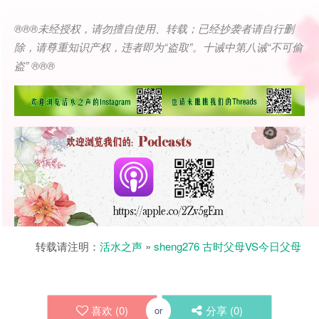
®®®
未经授权，请勿擅自使用、转载；已经抄袭者请自行删
除，请尊重知识产权，违者即为
“
盗取
”
。十诫中第八诫
“
不可偷
盗
” ®®®
转载请注明：
活水之声
»
sheng276 古时父母VS今日父母
喜欢 (
0
)
分享 (
0
)
or