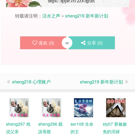
转载请注明：
活水之声
»
sheng219 新年新计划
喜欢 (
0
)
分享 (
0
)
or
sheng218 心理账户
sheng219 新年新计划
sheng297 戏
sheng296 戲
ser108 生命
sty07 那被赦
说父亲
說母親
的主
免的淫婦