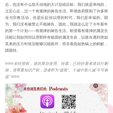
志，也没有什么惊天动地的大计划或目标。我们就是单纯的，
立定心志，过一个有规律的祷告生活。即便政府限制了许多商
业与宗教活动，但是比起但以理的时代，我们是幸福的。因
为，我们没有被禁止不能祷告。因此，我就这么定了今年新年
的第一个计划——有规律的祷告生活。盼望着有规律的属灵生
活能让我如同但以理那样有稳固的属灵生命，以致在遇到突如
其来的压力时依旧能够沉稳面对，而非着急如热锅上的蚂蚁，
团团转。
®®®
未经授权，请勿擅自使用、转载；已经抄袭者请自行删
除，请尊重知识产权，违者即为
“
盗取
”
。十诫中第八诫
“
不可偷
盗
” ®®®