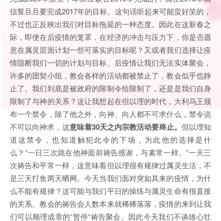
信誓旦旦要完成2017年的目标。这句话听起来可能蛮好笑的，
不过也正反映出我们对目标拖延的一种态度。因此在这新春之
际，即便在后疫情的笼罩，在经济的冲击与压力下，你是否愿
意在属灵层面计划一些可落实的目标呢？又或者我们选择让疫
情阻断我们一切的计划与目标。后疫情让我们无法实体聚会，
许多的团契小组，教会各样的活动都被禁止了，教会似乎也静
止了。我们到底是被政府的限制令给限制了，还是是我们自身
限制了与神的关系？这让我想起在但以理的时代，大利乌王颁
布一个禁令，除了他之外，向神、向人都不可求什么，禁令说
不可以向神求，这
意味着
30天之内宗教活动要终止。
但以理知
道这禁令，也知道触犯此令的下场，为此他的选择是什
么？“一日三次跪在他神面前祷告感谢，与素常一样。”一天三
次祷告和平常一样，这意味着但以理很有规律过属灵生活，不
是三天打鱼两天晒网。今天当我们面对突如其来的疫情，为什
么不能有规律？这可能与我们平日的操练与属灵生命有很直接
的关系。教会的祷告会人数本来就稀稀落落，疫情的来到让我
们可以顺理成章的“暂停“祷告聚会。因此今天我们不谈雄心壮