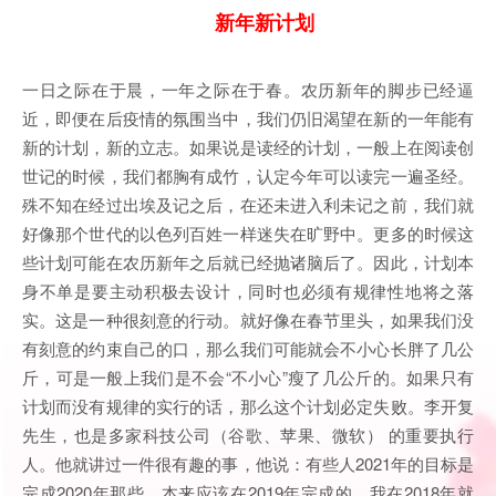
新年新计划
一日之际在于晨，一年之际在于春。农历新年的脚步已经逼
近，即便在后疫情的氛围当中，我们仍旧渴望在新的一年能有
新的计划，新的立志。如果说是读经的计划，一般上在阅读创
世记的时候，我们都胸有成竹，认定今年可以读完一遍圣经。
殊不知在经过出埃及记之后，在还未进入利未记之前，我们就
好像那个世代的以色列百姓一样迷失在旷野中。更多的时候这
些计划可能在农历新年之后就已经抛诸脑后了。因此，计划本
身不单是要主动积极去设计，同时也必须有规律性地将之落
实。这是一种很刻意的行动。就好像在春节里头，如果我们没
有刻意的约束自己的口，那么我们可能就会不小心长胖了几公
斤，可是一般上我们是不会“不小心”瘦了几公斤的。如果只有
计划而没有规律的实行的话，那么这个计划必定失败。李开复
先生，也是多家科技公司（谷歌、苹果、微软） 的重要执行
人。他就讲过一件很有趣的事，他说：有些人2021年的目标是
完成2020年那些，本来应该在2019年完成的，我在2018年就