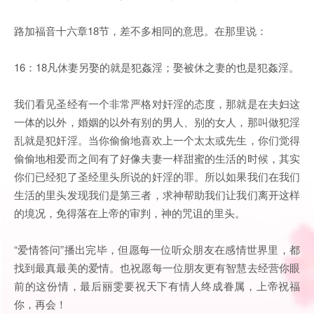
路加福音十六章18节，差不多相同的意思。在那里说：
16：18凡休妻另娶的就是犯姦淫；娶被休之妻的也是犯姦淫。
我们看见圣经有一个非常严格对奸淫的态度，那就是在夫妇这
一体的以外，婚姻的以外有别的男人、别的女人，那叫做犯淫
乱就是犯奸淫。当你偷偷地喜欢上一个太太或先生，你们觉得
偷偷地相爱而之间有了好像夫妻一样甜蜜的生活的时候，其实
你们已经犯了圣经里头所说的奸淫的罪。所以如果我们在我们
生活的里头发现我们是第三者，求神帮助我们让我们离开这样
的境况，免得落在上帝的审判，神的咒诅的里头。
“爱情答问”播出完毕，但愿每一位听众朋友在感情世界里，都
找到最真最美的爱情。也祝愿每一位朋友更有智慧去经营你眼
前的这份情，最后丽雯要祝天下有情人终成眷属，上帝祝福
你，再会！