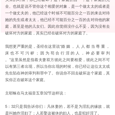
全。也就是说不管你这个相爱的对象，是一个做太太的或者是
一个做丈夫的，他已经这个时候不可能百分之一百的来去对待
她的先生或者太太，他已经不可能百分之一百的去对待他的家
庭，甚至是他的儿女们。因此你觉得没什么不妥，因为没有去
破坏对方的家庭，其实已经在破坏对方的家庭了。
我想更严重的是，圣经在这里说“婚 姻 ， 人 人 都 当 尊 重 ，
床 也 不 可 污 秽 ； 因 为 苟 合 行 淫 的 人 ， 神 必 要 审 判
。”这里虽然是指着夫妻双方彼此之间要相爱，彼此之间不可
以有第三者出现，所以当你出现的时候，你已经让这位太太或
先生陷在神的审判和罪中了。你说你不回去破坏这个家庭，其
实你正在破坏这个家庭。
主耶稣在马太福音五章32节这样说：
5：32只是我告诉你们：凡休妻的，若不是为淫乱的缘故，就
是叫她作淫妇了；人若娶这被休的妇人，也是犯奸淫了。