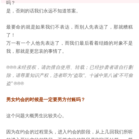
吗？
是，否则的话我们永远不知道答案。
最要命的就是如果我们不表达，而别人先表达了，那就糟糕
了！
万一有一个人他先表达了，而我们最后看着结婚的对象不是
我，那就是更悲哀的事情了。
®®®
未经授权，请勿擅自使用、转载；已经抄袭者请自行删
除，请尊重知识产权，违者即为
“
盗取
”
。十诫中第八诫
“
不可偷
盗
” ®®®
男女约会的时候是一定要男方付账吗？
这个问题大概男生比较关心。
因为在约会的过程里头，进入约会的阶段，从上几回我们所听