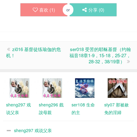
喜欢 (
1
)
分享 (
0
)
or
zi016 基督徒练瑜伽的危
ser018 受苦的耶稣基督（约翰
机！
福音18章1-9，15-18，25-27，
28-32，38/19章）
sheng297 戏
sheng296 戲
ser108 生命
sty07 那被赦
说父亲
說母親
的主
免的淫婦
sheng297 戏说父亲