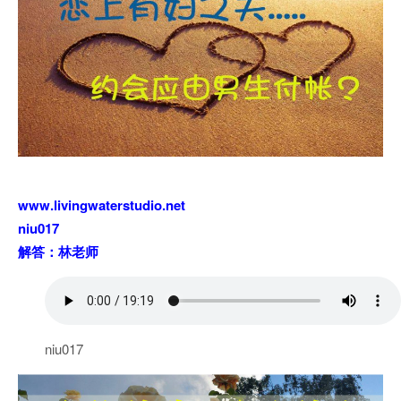
www.livingwaterstudio.net
niu017
解答：林老师
niu017