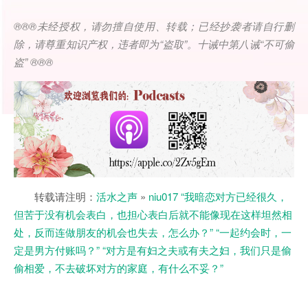
®®®
未经授权，请勿擅自使用、转载；已经抄袭者请自行删
除，请尊重知识产权，违者即为
“
盗取
”
。十诫中第八诫
“
不可偷
盗
” ®®®
转载请注明：
活水之声
»
niu017 “我暗恋对方已经很久，
但苦于没有机会表白，也担心表白后就不能像现在这样坦然相
处，反而连做朋友的机会也失去，怎么办？” “一起约会时，一
定是男方付账吗？” “对方是有妇之夫或有夫之妇，我们只是偷
偷相爱，不去破坏对方的家庭，有什么不妥？”