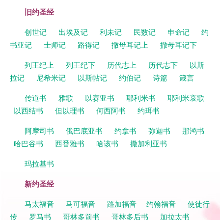
旧约圣经
创世记
出埃及记
利未记
民数记
申命记
约
书亚记
士师记
路得记
撒母耳记上
撒母耳记下
列王纪上
列王纪下
历代志上
历代志下
以斯
拉记
尼希米记
以斯帖记
约伯记
诗篇
箴言
传道书
雅歌
以赛亚书
耶利米书
耶利米哀歌
以西结书
但以理书
何西阿书
约珥书
阿摩司书
俄巴底亚书
约拿书
弥迦书
那鸿书
哈巴谷书
西番雅书
哈该书
撒加利亚书
玛拉基书
新约圣经
马太福音
马可福音
路加福音
约翰福音
使徒行
传
罗马书
哥林多前书
哥林多后书
加拉太书