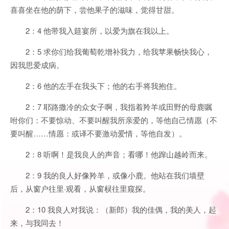
喜喜坐在他的荫下，尝他果子的滋味，觉得甘甜。
2：4 他带我入筵宴所，以爱为旗在我以上。
2：5 求你们给我葡萄乾增补我力，给我苹果畅快我心，
因我思爱成病。
2：6 他的左手在我头下；他的右手将我抱住。
2：7 耶路撒冷的众女子啊，我指着羚羊或田野的母鹿嘱
咐你们：不要惊动、不要叫醒我所亲爱的，等他自己情愿（不
要叫醒……情愿：或译不要激动爱情，等他自发）。
2：8 听啊！是我良人的声音；看哪！他蹿山越岭而来。
2：9 我的良人好像羚羊，或像小鹿。他站在我们墙壁
后，从窗户往里·观看，从窗棂往里窥探。
2：10 我良人对我说：（新郎）我的佳偶，我的美人，起
来，与我同去！