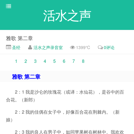
活水之声
雅歌 第二章
圣经
活水之声录音室
1399℃
0评论
1
2
3
4
5
6
7
8
雅歌 第二章
2：1 我是沙仑的玫瑰花（或译：水仙花），是谷中的百
合花。（新郎）
2：2 我的佳偶在女子中，好像百合花在荆棘内。（新
娘）
2：3 我的良人在男子中，如同苹果树在树林中。我欢欢