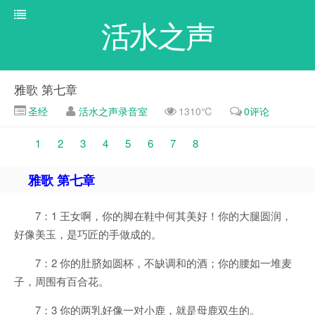
活水之声
雅歌 第七章
圣经
活水之声录音室
1310℃
0评论
1
2
3
4
5
6
7
8
雅歌 第七章
7：1 王女啊，你的脚在鞋中何其美好！你的大腿圆润，
好像美玉，是巧匠的手做成的。
7：2 你的肚脐如圆杯，不缺调和的酒；你的腰如一堆麦
子，周围有百合花。
7：3 你的两乳好像一对小鹿，就是母鹿双生的。