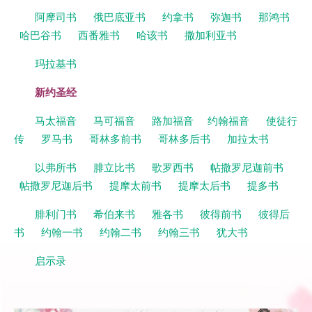
阿摩司书
俄巴底亚书
约拿书
弥迦书
那鸿书
哈巴谷书
西番雅书
哈该书
撒加利亚书
玛拉基书
新约圣经
马太福音
马可福音
路加福音
约翰福音
使徒行
传
罗马书
哥林多前书
哥林多后书
加拉太书
以弗所书
腓立比书
歌罗西书
帖撒罗尼迦前书
帖撒罗尼迦后书
提摩太前书
提摩太后书
提多书
腓利门书
希伯来书
雅各书
彼得前书
彼得后
书
约翰一书
约翰二书
约翰三书
犹大书
启示录