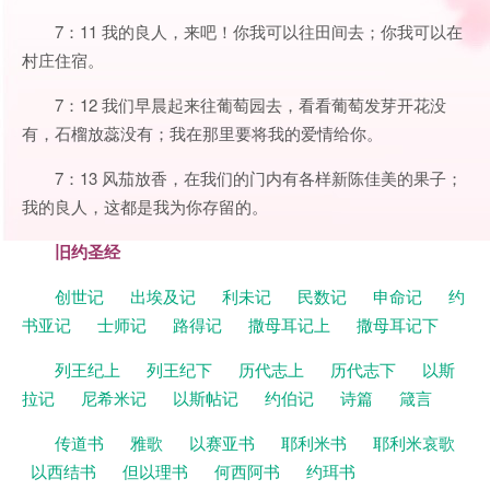
7：11 我的良人，来吧！你我可以往田间去；你我可以在
村庄住宿。
7：12 我们早晨起来往葡萄园去，看看葡萄发芽开花没
有，石榴放蕊没有；我在那里要将我的爱情给你。
7：13 风茄放香，在我们的门内有各样新陈佳美的果子；
我的良人，这都是我为你存留的。
旧约圣经
创世记
出埃及记
利未记
民数记
申命记
约
书亚记
士师记
路得记
撒母耳记上
撒母耳记下
列王纪上
列王纪下
历代志上
历代志下
以斯
拉记
尼希米记
以斯帖记
约伯记
诗篇
箴言
传道书
雅歌
以赛亚书
耶利米书
耶利米哀歌
以西结书
但以理书
何西阿书
约珥书