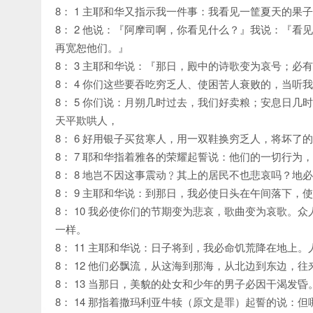
8： 1 主耶和华又指示我一件事：我看见一筐夏天的果
8： 2 他说：『阿摩司啊，你看见什么？』我说：『
再宽恕他们。』
8： 3 主耶和华说：『那日，殿中的诗歌变为哀号；必
8： 4 你们这些要吞吃穷乏人、使困苦人衰败的，当听
8： 5 你们说：月朔几时过去，我们好卖粮；安息日
天平欺哄人，
8： 6 好用银子买贫寒人，用一双鞋换穷乏人，将坏了
8： 7 耶和华指着雅各的荣耀起誓说：他们的一切行为
8： 8 地岂不因这事震动﹖其上的居民不也悲哀吗？
8： 9 主耶和华说：到那日，我必使日头在午间落下，
8： 10 我必使你们的节期变为悲哀，歌曲变为哀歌
一样。
8： 11 主耶和华说：日子将到，我必命饥荒降在地上
8： 12 他们必飘流，从这海到那海，从北边到东边，
8： 13 当那日，美貌的处女和少年的男子必因干渴发昏
8： 14 那指着撒玛利亚牛犊（原文是罪）起誓的说