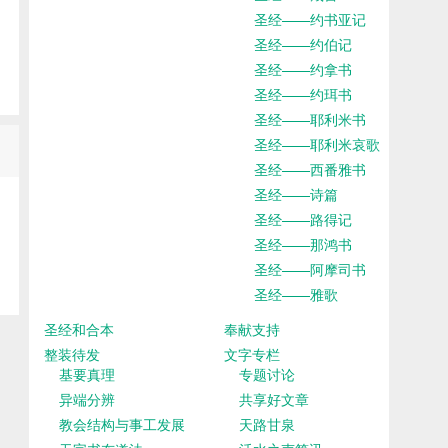
圣经——约书亚记
圣经——约伯记
圣经——约拿书
圣经——约珥书
圣经——耶利米书
圣经——耶利米哀歌
圣经——西番雅书
圣经——诗篇
圣经——路得记
圣经——那鸿书
圣经——阿摩司书
圣经——雅歌
圣经和合本
奉献支持
整装待发
文字专栏
基要真理
专题讨论
异端分辨
共享好文章
教会结构与事工发展
天路甘泉