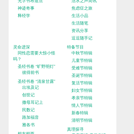
无字书布道法
活水之声简讯
神迹奇事
焦虑症之旅
释经学
生活小品
生活随笔
资讯分享
逗逗随手记
灵命进深
特备节目
同性恋需要大惊小怪
中秋节特辑
吗？
儿童节特辑
圣经书卷 “旷野明灯”
受难节特辑
彼得前书
圣诞节特辑
圣经书卷 “清泉甘露”
复活节特辑
出埃及记
妇女节特辑
创世记
孝亲节特辑
撒母耳记上
情人节特辑
民数记
新春特辑
路加福音
清明节特辑
雅各书
真理探寻
想东想西