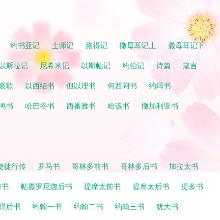
。
记
约书亚记
士师记
路得记
撒母耳记上
撒母耳记下
以斯拉记
尼希米记
以斯帖记
约伯记
诗篇
箴言
哀歌
以西结书
但以理书
何西阿书
约珥书
鸿书
哈巴谷书
西番雅书
哈该书
撒加利亚书
使徒行传
罗马书
哥林多前书
哥林多后书
加拉太书
前书
帖撒罗尼迦后书
提摩太前书
提摩太后书
提多书
得后书
约翰一书
约翰二书
约翰三书
犹大书