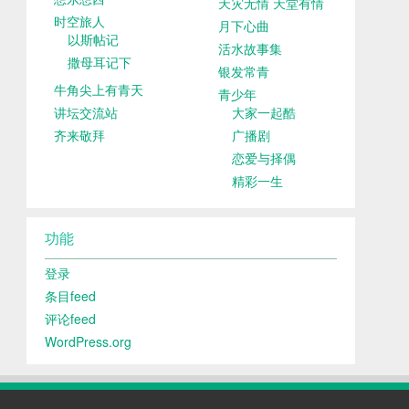
天灾无情 天堂有情
时空旅人
月下心曲
以斯帖记
活水故事集
撒母耳记下
银发常青
牛角尖上有青天
青少年
讲坛交流站
大家一起酷
齐来敬拜
广播剧
恋爱与择偶
精彩一生
功能
登录
条目feed
评论feed
WordPress.org