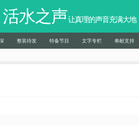
活水之声
让真理的声音充满大地
深
整装待发
特备节目
文字专栏
奉献支持