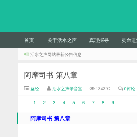
首页
关于活水之声
真理探寻
灵命进
活水之声网站最新公告信息
阿摩司书 第八章
圣经
活水之声录音室
1343℃
0评论
1
2
3
4
5
6
7
8
9
阿摩司书 第八章