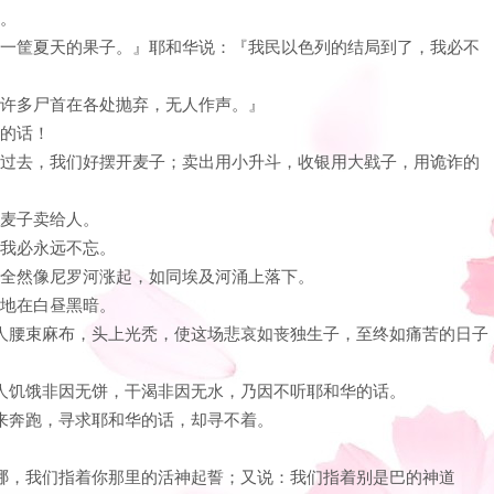
子。
看见一筐夏天的果子。』耶和华说：『我民以色列的结局到了，我必不
有许多尸首在各处抛弃，无人作声。』
我的话！
几时过去，我们好摆开麦子；卖出用小升斗，收银用大戥子，用诡诈的
的麦子卖给人。
，我必永远不忘。
地必全然像尼罗河涨起，如同埃及河涌上落下。
使地在白昼黑暗。
。众人腰束麻布，头上光秃，使这场悲哀如丧独生子，至终如痛苦的日子
。人饥饿非因无饼，干渴非因无水，乃因不听耶和华的话。
往来奔跑，寻求耶和华的话，却寻不着。
。
：但哪，我们指着你那里的活神起誓；又说：我们指着别是巴的神道