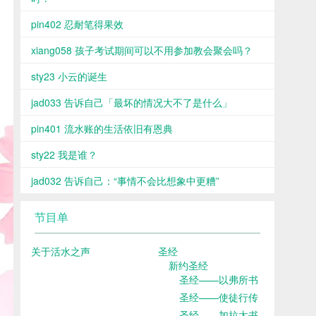
pin402 忍耐笔得果效
xiang058 孩子考试期间可以不用参加教会聚会吗？
sty23 小云的诞生
jad033 告诉自己「最坏的情况大不了是什么」
pin401 流水账的生活依旧有恩典
sty22 我是谁？
jad032 告诉自己：“事情不会比想象中更糟”
节目单
关于活水之声
圣经
新约圣经
圣经——以弗所书
圣经——使徒行传
圣经——加拉太书