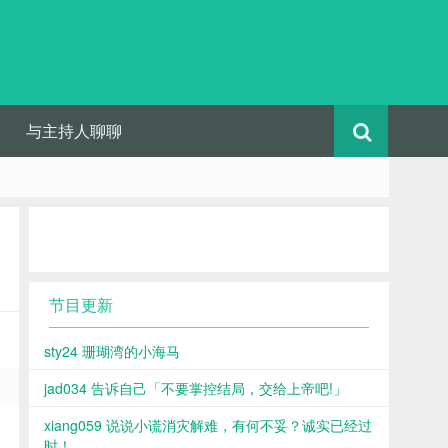
与主持人聊聊
节目更新
sty24 珊瑚湾的小海马
jad034 告诉自己「不要掌控结局，交给上帝吧!」
xiang059 说说小谎消灾解难，有何不妥？诚实已经过
时！