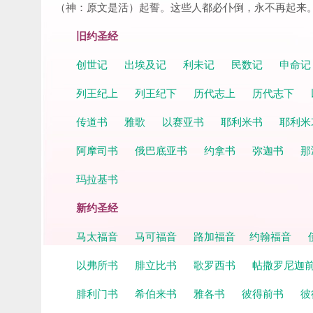
（神：原文是活）起誓。这些人都必仆倒，永不再起来
旧约圣经
创世记
出埃及记
利未记
民数记
申命
列王纪上
列王纪下
历代志上
历代志下
传道书
雅歌
以赛亚书
耶利米书
耶利米
阿摩司书
俄巴底亚书
约拿书
弥迦书
那
玛拉基书
新约圣经
马太福音
马可福音
路加福音
约翰福音
以弗所书
腓立比书
歌罗西书
帖撒罗尼迦
腓利门书
希伯来书
雅各书
彼得前书
彼