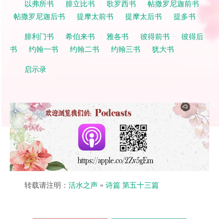
以弗所书
腓立比书
歌罗西书
帖撒罗尼迦前书
帖撒罗尼迦后书
提摩太前书
提摩太后书
提多书
腓利门书
希伯来书
雅各书
彼得前书
彼得后
书
约翰一书
约翰二书
约翰三书
犹大书
启示录
转载请注明：
活水之声
»
诗篇 第五十三篇