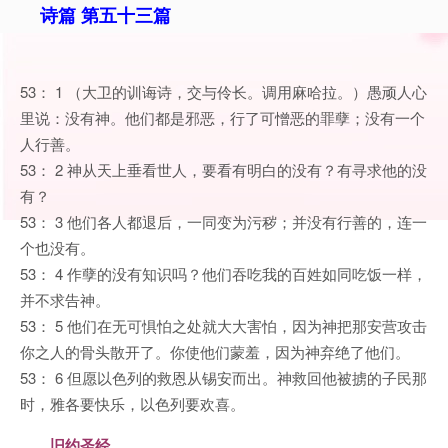
诗篇 第五十三篇
53： 1 （大卫的训诲诗，交与伶长。调用麻哈拉。）愚顽人心
里说：没有神。他们都是邪恶，行了可憎恶的罪孽；没有一个
人行善。
53： 2 神从天上垂看世人，要看有明白的没有？有寻求他的没
有？
53： 3 他们各人都退后，一同变为污秽；并没有行善的，连一
个也没有。
53： 4 作孽的没有知识吗？他们吞吃我的百姓如同吃饭一样，
并不求告神。
53： 5 他们在无可惧怕之处就大大害怕，因为神把那安营攻击
你之人的骨头散开了。你使他们蒙羞，因为神弃绝了他们。
53： 6 但愿以色列的救恩从锡安而出。神救回他被掳的子民那
时，雅各要快乐，以色列要欢喜。
旧约圣经