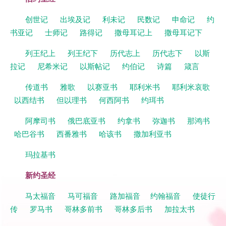
创世记
出埃及记
利未记
民数记
申命记
约
书亚记
士师记
路得记
撒母耳记上
撒母耳记下
列王纪上
列王纪下
历代志上
历代志下
以斯
拉记
尼希米记
以斯帖记
约伯记
诗篇
箴言
传道书
雅歌
以赛亚书
耶利米书
耶利米哀歌
以西结书
但以理书
何西阿书
约珥书
阿摩司书
俄巴底亚书
约拿书
弥迦书
那鸿书
哈巴谷书
西番雅书
哈该书
撒加利亚书
玛拉基书
新约圣经
马太福音
马可福音
路加福音
约翰福音
使徒行
传
罗马书
哥林多前书
哥林多后书
加拉太书