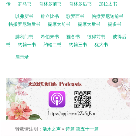
传
罗马书
哥林多前书
哥林多后书
加拉太书
以弗所书
腓立比书
歌罗西书
帖撒罗尼迦前书
帖撒罗尼迦后书
提摩太前书
提摩太后书
提多书
腓利门书
希伯来书
雅各书
彼得前书
彼得后
书
约翰一书
约翰二书
约翰三书
犹大书
启示录
转载请注明：
活水之声
»
诗篇 第五十一篇