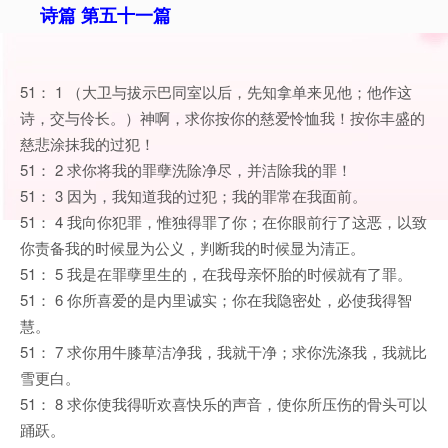
诗篇 第五十一篇
51： 1 （大卫与拔示巴同室以后，先知拿单来见他；他作这
诗，交与伶长。）神啊，求你按你的慈爱怜恤我！按你丰盛的
慈悲涂抹我的过犯！
51： 2 求你将我的罪孽洗除净尽，并洁除我的罪！
51： 3 因为，我知道我的过犯；我的罪常在我面前。
51： 4 我向你犯罪，惟独得罪了你；在你眼前行了这恶，以致
你责备我的时候显为公义，判断我的时候显为清正。
51： 5 我是在罪孽里生的，在我母亲怀胎的时候就有了罪。
51： 6 你所喜爱的是内里诚实；你在我隐密处，必使我得智
慧。
51： 7 求你用牛膝草洁净我，我就干净；求你洗涤我，我就比
雪更白。
51： 8 求你使我得听欢喜快乐的声音，使你所压伤的骨头可以
踊跃。