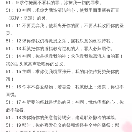
51： 9 求你掩面不看我的罪，涂抹我一切的罪孽。
51： 10 神啊，求你为我造清洁的心，使我里面重新有正直
（或译：坚定）的灵。
51： 11 不要丢弃我，使我离开你的面；不要从我收回你的圣
灵。
51： 12 求你使我仍得救恩之乐，赐我乐意的灵扶持我，
51： 13 我就把你的道指教有过犯的人，罪人必归顺你。
51： 14 神啊，你是拯救我的神；求你救我脱离流人血的罪！
我的舌头就高声歌唱你的公义。
51： 15 主啊，求你使我嘴唇张开，我的口便传扬赞美你的
话！
51： 16 你本不喜爱祭物，若喜爱，我就献上；燔祭，你也不
喜悦。
51： 17 神所要的祭就是忧伤的灵；神啊，忧伤痛悔的心，你
必不轻看。
51： 18 求你随你的美意善待锡安，建造耶路撒冷的城墙。
51： 19 那时，你必喜爱公义的祭和燔祭并全牲的燔祭；那