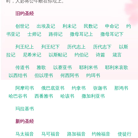
时，人必将公牛献在你坛上。
旧约圣经
创世记
出埃及记
利未记
民数记
申命记
约
书亚记
士师记
路得记
撒母耳记上
撒母耳记下
列王纪上
列王纪下
历代志上
历代志下
以斯
拉记
尼希米记
以斯帖记
约伯记
诗篇
箴言
传道书
雅歌
以赛亚书
耶利米书
耶利米哀歌
以西结书
但以理书
何西阿书
约珥书
阿摩司书
俄巴底亚书
约拿书
弥迦书
那鸿书
哈巴谷书
西番雅书
哈该书
撒加利亚书
玛拉基书
新约圣经
马太福音
马可福音
路加福音
约翰福音
使徒行