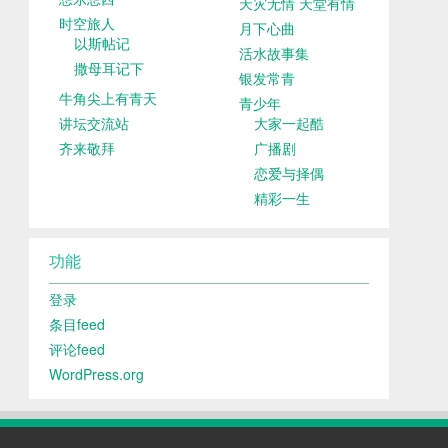
天灾无情 天堂有情
时空旅人
月下心曲
以斯帖记
活水故事集
撒母耳记下
银发常青
牛角尖上有青天
青少年
讲坛交流站
大家一起酷
齐来敬拜
广播剧
恋爱与择偶
精彩一生
功能
登录
条目feed
评论feed
WordPress.org