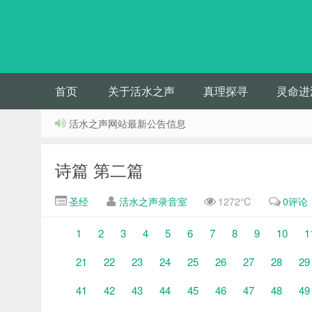
首页
关于活水之声
真理探寻
灵命进
活水之声网站最新公告信息
诗篇 第二篇
圣经
活水之声录音室
1272℃
0评论
1
2
3
4
5
6
7
8
9
10
1
21
22
23
24
25
26
27
28
29
41
42
43
44
45
46
47
48
49