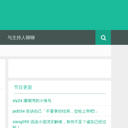
与主持人聊聊
节目更新
sty24 珊瑚湾的小海马
jad034 告诉自己「不要掌控结局，交给上帝吧!」
xiang059 说说小谎消灾解难，有何不妥？诚实已经过
时！