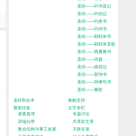
圣经——约书亚记
圣经——约伯记
圣经——约拿书
圣经——约珥书
圣经——耶利米书
圣经——耶利米哀歌
圣经——西番雅书
圣经——诗篇
圣经——路得记
圣经——那鸿书
圣经——阿摩司书
圣经——雅歌
圣经和合本
奉献支持
整装待发
文字专栏
基要真理
专题讨论
异端分辨
共享好文章
教会结构与事工发展
天路甘泉