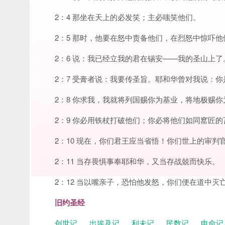
2：4 那坐在天上的必发笑；主必嗤笑他们。
2：5 那时，他要在怒中责备他们，在烈怒中惊吓他
2：6 说：我已经立我的君在锡安——我的圣山上了
2：7 受膏者说：我要传圣旨。耶和华曾对我说：
2：8 你求我，我就将列国赐你为基业，将地极赐你
2：9 你必用铁杖打破他们；你必将他们如同窰匠
2：10 现在，你们君王应当省悟！你们世上的审判
2：11 当存畏惧事奉耶和华，又当存战兢而快乐。
2：12 当以嘴亲子，恐怕他发怒，你们便在道中
旧约圣经
创世记
出埃及记
利未记
民数记
申命