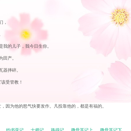
们，
。
你是我的儿子，我今日生你。
为田产。
的瓦器摔碎。
官该受管教！
灭亡，因为他的怒气快要发作。凡投靠他的，都是有福的。
记
约书亚记
士师记
路得记
撒母耳记上
撒母耳记下