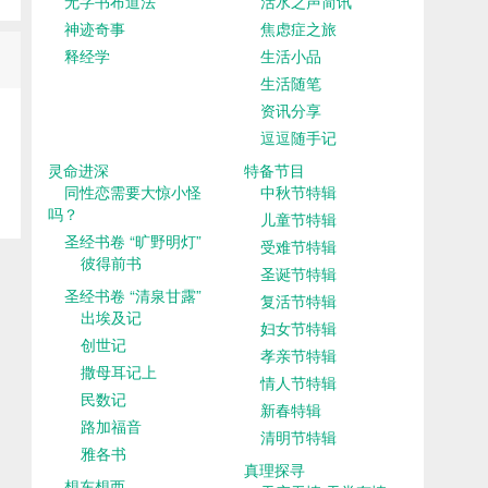
无字书布道法
活水之声简讯
神迹奇事
焦虑症之旅
释经学
生活小品
生活随笔
资讯分享
逗逗随手记
灵命进深
特备节目
同性恋需要大惊小怪
中秋节特辑
吗？
儿童节特辑
圣经书卷 “旷野明灯”
受难节特辑
彼得前书
圣诞节特辑
圣经书卷 “清泉甘露”
复活节特辑
出埃及记
妇女节特辑
创世记
孝亲节特辑
撒母耳记上
情人节特辑
民数记
新春特辑
路加福音
清明节特辑
雅各书
真理探寻
想东想西