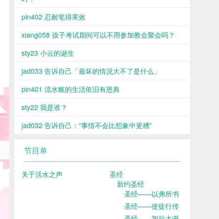
pin402 忍耐笔得果效
xiang058 孩子考试期间可以不用参加教会聚会吗？
sty23 小云的诞生
jad033 告诉自己「最坏的情况大不了是什么」
pin401 流水账的生活依旧有恩典
sty22 我是谁？
jad032 告诉自己：“事情不会比想象中更糟”
节目单
关于活水之声
圣经
新约圣经
圣经——以弗所书
圣经——使徒行传
圣经——加拉太书