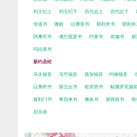
列王纪上
列王纪下
历代志上
历代志下
传道书
雅歌
以赛亚书
耶利米书
耶利米
阿摩司书
俄巴底亚书
约拿书
弥迦书
那
玛拉基书
新约圣经
马太福音
马可福音
路加福音
约翰福音
以弗所书
腓立比书
歌罗西书
帖撒罗尼迦
腓利门书
希伯来书
雅各书
彼得前书
彼
启示录