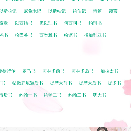
以斯拉记
尼希米记
以斯帖记
约伯记
诗篇
箴言
哀歌
以西结书
但以理书
何西阿书
约珥书
鸿书
哈巴谷书
西番雅书
哈该书
撒加利亚书
使徒行传
罗马书
哥林多前书
哥林多后书
加拉太书
前书
帖撒罗尼迦后书
提摩太前书
提摩太后书
提多书
得后书
约翰一书
约翰二书
约翰三书
犹大书