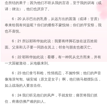
念所结的果子；因为他们不听从我的言语，至于我的训诲（或
译：律法），他们也厌弃了。
6：20 从示巴出的乳香，从远方出的菖蒲（或译：甘蔗）
奉来给我有何益呢？你们的燔祭不蒙悦纳；你们的平安祭，我
也不喜悦。
6：21 所以耶和华如此说：我要将绊脚石放在这百姓前
面。父亲和儿子要一同跌在其上；邻舍与朋友也都灭亡。
6：22 耶和华如此说：看哪，有一种民从北方而来，并有
一大国被激动，从地极来到。
6：23 他们拿弓和枪，性情残忍，不施怜悯；他们的声音
像海浪匉訇。锡安城（原文是女子）啊，他们骑马都摆队伍，
如上战场的人要攻击你。
6：24 我们听见他们的风声，手就发软；痛苦将我们抓
住，疼痛彷彿产难的妇人。