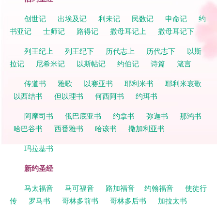
创世记
出埃及记
利未记
民数记
申命记
约
书亚记
士师记
路得记
撒母耳记上
撒母耳记下
列王纪上
列王纪下
历代志上
历代志下
以斯
拉记
尼希米记
以斯帖记
约伯记
诗篇
箴言
传道书
雅歌
以赛亚书
耶利米书
耶利米哀歌
以西结书
但以理书
何西阿书
约珥书
阿摩司书
俄巴底亚书
约拿书
弥迦书
那鸿书
哈巴谷书
西番雅书
哈该书
撒加利亚书
玛拉基书
新约圣经
马太福音
马可福音
路加福音
约翰福音
使徒行
传
罗马书
哥林多前书
哥林多后书
加拉太书