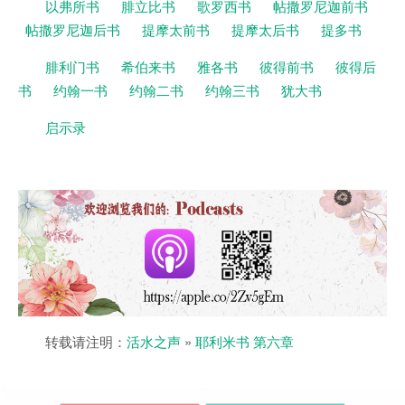
以弗所书
腓立比书
歌罗西书
帖撒罗尼迦前书
帖撒罗尼迦后书
提摩太前书
提摩太后书
提多书
腓利门书
希伯来书
雅各书
彼得前书
彼得后
书
约翰一书
约翰二书
约翰三书
犹大书
启示录
转载请注明：
活水之声
»
耶利米书 第六章