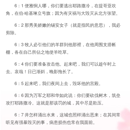
6：1 便雅悯人哪，你们要逃出耶路撒冷，在提哥亚吹
角，在伯‧哈基琳立号旗；因为有灾祸与大毁灭从北方张望。
6：2 那秀美娇嫩的锡安女子（就是指民的意思），我必
剪除。
6：3 牧人必引他们的羊群到他那裡，在他周围支搭帐
棚，各在自己所佔之地使羊吃草。
6：4 你们要准备攻击他。起来吧，我们可以趁午时上
去。哀哉！日已渐斜，晚影拖长了。
6：5 起来吧，我们夜间上去，毁坏他的宫殿。
6：6 因为万军之耶和华如此说：你们要砍伐树木，筑垒
攻打耶路撒冷。这就是那该罚的城，其中尽是欺压。
6：7 井怎样涌出水来，这城也照样涌出恶来；在其间常
听见有强暴毁灭的事，病患损伤也常在我面前。