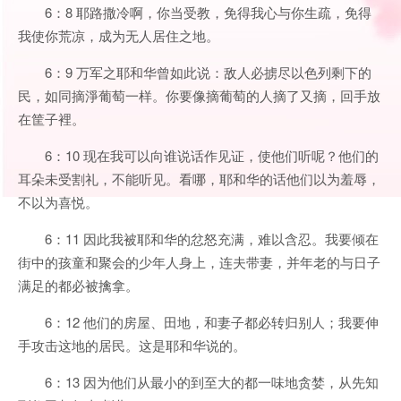
6：8 耶路撒冷啊，你当受教，免得我心与你生疏，免得
我使你荒凉，成为无人居住之地。
6：9 万军之耶和华曾如此说：敌人必掳尽以色列剩下的
民，如同摘淨葡萄一样。你要像摘葡萄的人摘了又摘，回手放
在筐子裡。
6：10 现在我可以向谁说话作见证，使他们听呢？他们的
耳朵未受割礼，不能听见。看哪，耶和华的话他们以为羞辱，
不以为喜悦。
6：11 因此我被耶和华的忿怒充满，难以含忍。我要倾在
街中的孩童和聚会的少年人身上，连夫带妻，并年老的与日子
满足的都必被擒拿。
6：12 他们的房屋、田地，和妻子都必转归别人；我要伸
手攻击这地的居民。这是耶和华说的。
6：13 因为他们从最小的到至大的都一味地贪婪，从先知