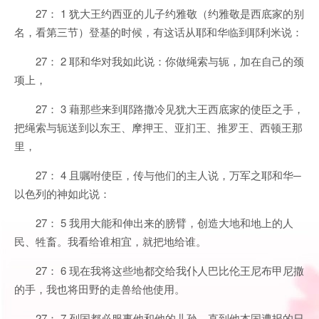
27： 1 犹大王约西亚的儿子约雅敬（约雅敬是西底家的别
名，看第三节）登基的时候，有这话从耶和华临到耶利米说：
27： 2 耶和华对我如此说：你做绳索与轭，加在自己的颈
项上，
27： 3 藉那些来到耶路撒冷见犹大王西底家的使臣之手，
把绳索与轭送到以东王、摩押王、亚扪王、推罗王、西顿王那
里，
27： 4 且嘱咐使臣，传与他们的主人说，万军之耶和华─
以色列的神如此说：
27： 5 我用大能和伸出来的膀臂，创造大地和地上的人
民、牲畜。我看给谁相宜，就把地给谁。
27： 6 现在我将这些地都交给我仆人巴比伦王尼布甲尼撒
的手，我也将田野的走兽给他使用。
27： 7 列国都必服事他和他的儿孙，直到他本国遭报的日