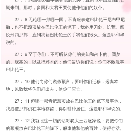
期来到。那时，多国和大君王要使他作他们的奴仆。
27： 8 无论哪一邦哪一国，不肯服事这巴比伦王尼布甲尼
撒，也不把颈项放在巴比伦王的轭下，我必用刀剑、饥荒、瘟
疫刑罚那邦，直到我藉巴比伦王的手将他们毁灭。这是耶和华
说的。
27： 9 至于你们，不可听从你们的先知和占卜的、圆梦
的、观兆的，以及行邪术的；他们告诉你们说：你们不致服事
巴比伦王。
27： 10 他们向你们说假预言，要叫你们迁移，远离本
地，以致我将你们赶出去，使你们灭亡。
27： 11 但哪一邦肯把颈项放在巴比伦王的轭下服事他，
我必使那邦仍在本地存留，得以耕种居住。这是耶和华说的。
27： 12 我就照这一切的话对犹大王西底家说：要把你们
的颈项放在巴比伦王的轭下，服事他和他的百姓，便得存活。