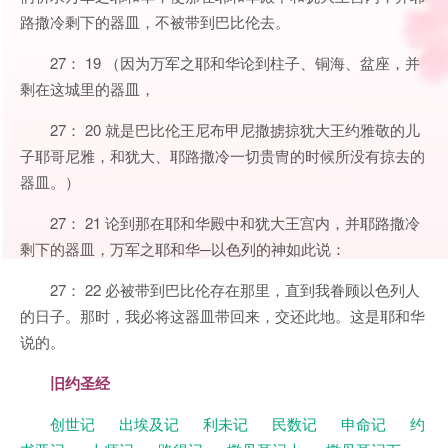
路撒冷剩下的器皿，不被带到巴比伦去。
27： 19 （因为万军之耶和华论到柱子、铜海、盆座，并
剩在这城里的器皿，
27： 20 就是巴比伦王尼布甲尼撒掳掠犹大王约雅敬的儿
子耶哥尼雅，和犹大、耶路撒冷一切贵冑的时候所没有掠去的
器皿。）
27： 21 论到那在耶和华殿中和犹大王宫内，并耶路撒冷
剩下的器皿，万军之耶和华─以色列的神如此说：
27： 22 必被带到巴比伦存在那里，直到我眷顾以色列人
的日子。那时，我必将这器皿带回来，交还此地。这是耶和华
说的。
旧约圣经
创世记
出埃及记
利未记
民数记
申命记
约