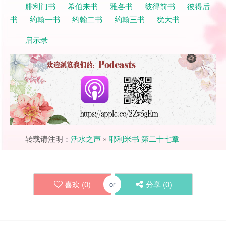
腓利门书
希伯来书
雅各书
彼得前书
彼得后
书
约翰一书
约翰二书
约翰三书
犹大书
启示录
转载请注明：
活水之声
»
耶利米书 第二十七章
喜欢 (
0
)
分享 (
0
)
or