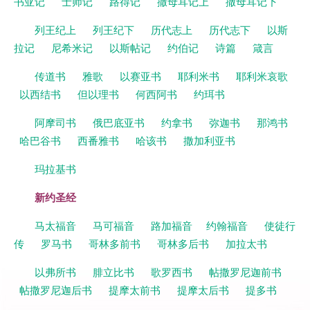
书亚记
士师记
路得记
撒母耳记上
撒母耳记下
列王纪上
列王纪下
历代志上
历代志下
以斯
拉记
尼希米记
以斯帖记
约伯记
诗篇
箴言
传道书
雅歌
以赛亚书
耶利米书
耶利米哀歌
以西结书
但以理书
何西阿书
约珥书
阿摩司书
俄巴底亚书
约拿书
弥迦书
那鸿书
哈巴谷书
西番雅书
哈该书
撒加利亚书
玛拉基书
新约圣经
马太福音
马可福音
路加福音
约翰福音
使徒行
传
罗马书
哥林多前书
哥林多后书
加拉太书
以弗所书
腓立比书
歌罗西书
帖撒罗尼迦前书
帖撒罗尼迦后书
提摩太前书
提摩太后书
提多书