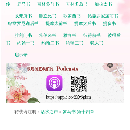
传
罗马书
哥林多前书
哥林多后书
加拉太书
以弗所书
腓立比书
歌罗西书
帖撒罗尼迦前书
帖撒罗尼迦后书
提摩太前书
提摩太后书
提多书
腓利门书
希伯来书
雅各书
彼得前书
彼得后
书
约翰一书
约翰二书
约翰三书
犹大书
启示录
转载请注明：
活水之声
»
罗马书 第十四章