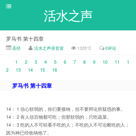
活水之声
罗马书 第十四章
圣经
活水之声录音室
1335℃
0评论
1
2
3
4
5
6
7
8
9
10
11
1
2
13
14
15
16
罗马书 第十四章
14： 1 信心软弱的，你们要接纳，但不要辩论所疑惑的事。
14： 2 有人信百物都可吃；但那软弱的，只吃蔬菜。
14： 3 吃的人不可轻看不吃的人；不吃的人不可论断吃的人；
因为神已经收纳他了。