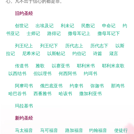
心。凡不出于信心的都是罪。
旧约圣经
创世记
出埃及记
利未记
民数记
申命记
约
书亚记
士师记
路得记
撒母耳记上
撒母耳记下
列王纪上
列王纪下
历代志上
历代志下
以斯
拉记
尼希米记
以斯帖记
约伯记
诗篇
箴言
传道书
雅歌
以赛亚书
耶利米书
耶利米哀歌
以西结书
但以理书
何西阿书
约珥书
阿摩司书
俄巴底亚书
约拿书
弥迦书
那鸿书
哈巴谷书
西番雅书
哈该书
撒加利亚书
玛拉基书
新约圣经
马太福音
马可福音
路加福音
约翰福音
使徒行