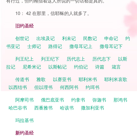
有行过，但约翰指着这人所说的一切话都是真的。
10： 42 在那里，信耶稣的人就多了。
旧约圣经
创世记
出埃及记
利未记
民数记
申命记
约
书亚记
士师记
路得记
撒母耳记上
撒母耳记下
列王纪上
列王纪下
历代志上
历代志下
以斯
拉记
尼希米记
以斯帖记
约伯记
诗篇
箴言
传道书
雅歌
以赛亚书
耶利米书
耶利米哀歌
以西结书
但以理书
何西阿书
约珥书
阿摩司书
俄巴底亚书
约拿书
弥迦书
那鸿书
哈巴谷书
西番雅书
哈该书
撒加利亚书
玛拉基书
新约圣经