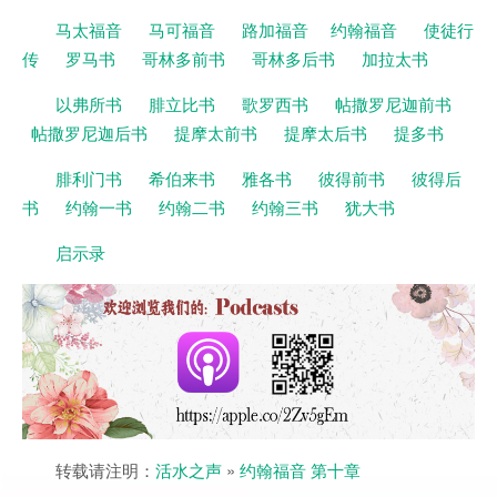
马太福音
马可福音
路加福音
约翰福音
使徒行
传
罗马书
哥林多前书
哥林多后书
加拉太书
以弗所书
腓立比书
歌罗西书
帖撒罗尼迦前书
帖撒罗尼迦后书
提摩太前书
提摩太后书
提多书
腓利门书
希伯来书
雅各书
彼得前书
彼得后
书
约翰一书
约翰二书
约翰三书
犹大书
启示录
转载请注明：
活水之声
»
约翰福音 第十章