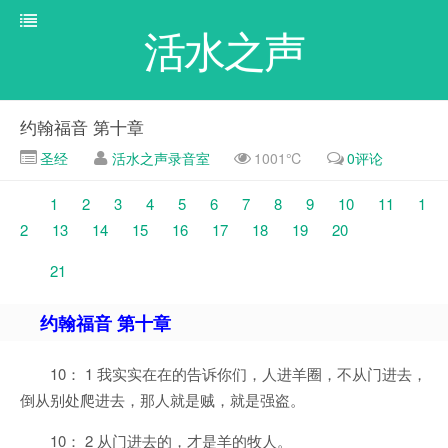
活水之声
约翰福音 第十章
圣经
活水之声录音室
1001℃
0评论
1
2
3
4
5
6
7
8
9
10
11
1
2
13
14
15
16
17
18
19
20
21
约翰福音 第十
章
10： 1 我实实在在的告诉你们，人进羊圈，不从门进去，
倒从别处爬进去，那人就是贼，就是强盗。
10： 2 从门进去的，才是羊的牧人。