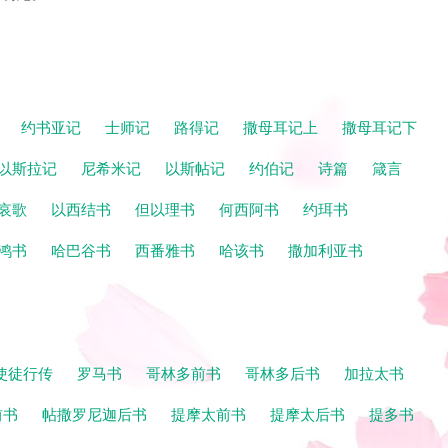
记
约书亚记
士师记
路得记
撒母耳记上
撒母耳记下
以斯拉记
尼希米记
以斯帖记
约伯记
诗篇
箴言
哀歌
以西结书
但以理书
何西阿书
约珥书
鸿书
哈巴谷书
西番雅书
哈该书
撒加利亚书
使徒行传
罗马书
哥林多前书
哥林多后书
加拉太书
前书
帖撒罗尼迦后书
提摩太前书
提摩太后书
提多书