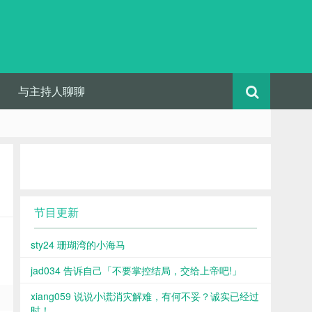
与主持人聊聊
节目更新
sty24 珊瑚湾的小海马
jad034 告诉自己「不要掌控结局，交给上帝吧!」
xiang059 说说小谎消灾解难，有何不妥？诚实已经过
时！