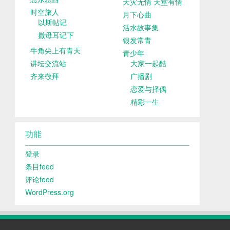
天灾无情 天堂有情
时空旅人
月下心曲
以斯帖记
活水故事集
撒母耳记下
银发常青
牛角尖上有青天
青少年
讲坛交流站
大家一起酷
齐来敬拜
广播剧
恋爱与择偶
精彩一生
功能
登录
条目feed
评论feed
WordPress.org