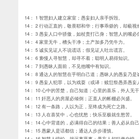
14： 1 智慧妇人建立家室；愚妄妇人亲手拆毁。
14： 2 行动正直的，敬畏耶和华；行事乖僻的，却藐视
14： 3 愚妄人口中骄傲，如杖责打己身；智慧人的嘴必
14： 4 家里无牛，槽头干净；土产加多乃凭牛力。
14： 5 诚实见证人不说谎话；假见证人吐出谎言。
14： 6 亵慢人寻智慧，却寻不着；聪明人易得知识。
14： 7 到愚昧人面前，不见他嘴中有知识。
14： 8 通达人的智慧在乎明白己道；愚昧人的愚妄乃
14： 9 愚妄人犯罪，以为戏耍（或译：赎愆祭愚弄愚
14： 10 心中的苦楚，自己知道；心里的喜乐，外人无
14： 11 奸恶人的房屋必倾倒；正直人的帐棚必兴盛。
14： 12 有一条路，人以为正，至终成为死亡之路。
14： 13 人在喜笑中，心也忧愁；快乐至极就生愁苦。
14： 14 心中背道的，必满得自己的结果；善人必从自
14： 15 愚蒙人是话都信；通达人步步谨慎。
14： 16 智慧人惧怕，就远离恶事；愚妄人却狂傲自恃