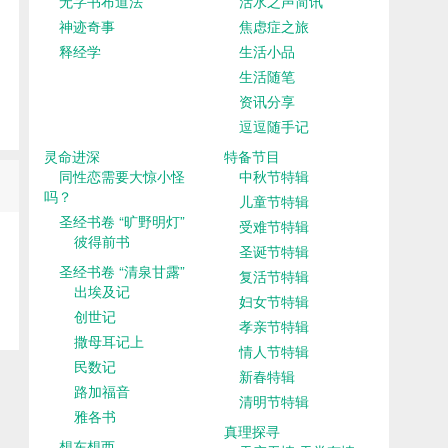
无字书布道法
活水之声简讯
神迹奇事
焦虑症之旅
释经学
生活小品
生活随笔
资讯分享
逗逗随手记
灵命进深
特备节目
同性恋需要大惊小怪
中秋节特辑
吗？
儿童节特辑
圣经书卷 “旷野明灯”
受难节特辑
彼得前书
圣诞节特辑
圣经书卷 “清泉甘露”
复活节特辑
出埃及记
妇女节特辑
创世记
孝亲节特辑
撒母耳记上
情人节特辑
民数记
新春特辑
路加福音
清明节特辑
雅各书
真理探寻
想东想西