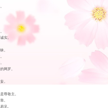
恶。
福。
和诚实。
愚昧。
诈。
所。
亡的网罗。
愚妄。
乃是尊敬主。
投靠。
而易见。