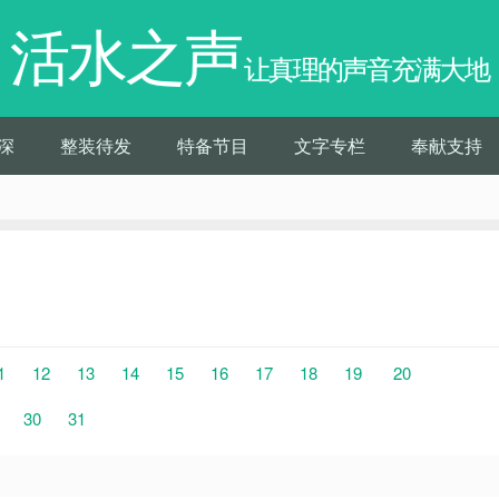
活水之声
让真理的声音充满大地
深
整装待发
特备节目
文字专栏
奉献支持
1
12
13
14
15
16
17
18
19
20
30
31