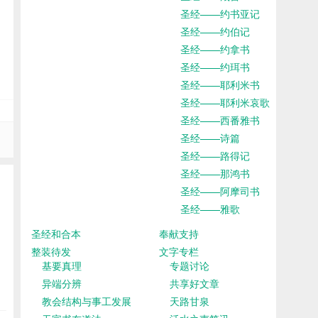
圣经——约书亚记
圣经——约伯记
圣经——约拿书
圣经——约珥书
圣经——耶利米书
圣经——耶利米哀歌
圣经——西番雅书
圣经——诗篇
圣经——路得记
圣经——那鸿书
圣经——阿摩司书
圣经——雅歌
圣经和合本
奉献支持
整装待发
文字专栏
基要真理
专题讨论
异端分辨
共享好文章
教会结构与事工发展
天路甘泉