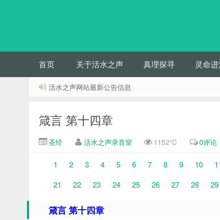
首页
关于活水之声
真理探寻
灵命进
活水之声网站最新公告信息
箴言 第十四章
圣经
活水之声录音室
1152℃
0评论
1
2
3
4
5
6
7
8
9
10
1
21
22
23
24
25
26
27
28
29
箴言 第十四章