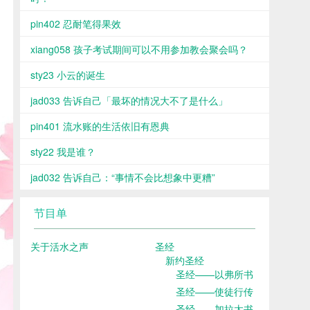
pin402 忍耐笔得果效
xiang058 孩子考试期间可以不用参加教会聚会吗？
sty23 小云的诞生
jad033 告诉自己「最坏的情况大不了是什么」
pin401 流水账的生活依旧有恩典
sty22 我是谁？
jad032 告诉自己：“事情不会比想象中更糟”
节目单
关于活水之声
圣经
新约圣经
圣经——以弗所书
圣经——使徒行传
圣经——加拉太书