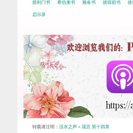
腓利门书
希伯来书
雅各书
彼得前书
彼
启示录
转载请注明：
活水之声
»
箴言 第十四章