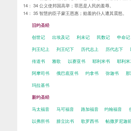
14： 34 公义使邦国高举；罪恶是人民的羞辱。
14： 35 智慧的臣子蒙王恩惠；贻羞的仆人遭其震怒。
旧约圣经
创世记
出埃及记
利未记
民数记
申命
列王纪上
列王纪下
历代志上
历代志下
传道书
雅歌
以赛亚书
耶利米书
耶利米
阿摩司书
俄巴底亚书
约拿书
弥迦书
那
玛拉基书
新约圣经
马太福音
马可福音
路加福音
约翰福音
以弗所书
腓立比书
歌罗西书
帖撒罗尼迦