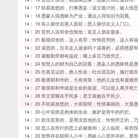
14： 17 轻易发怒的，行事愚妄；设立诡计的，被人恨
14： 18 愚蒙人得愚昧为产业；通达人得知识为冠冕。
14： 19 坏人俯伏在善人面前；恶人俯伏在义人门口。
14： 20 贫穷人连邻舍也恨他；富足人朋友最多。
14： 21 藐视邻舍的，这人有罪；怜悯贫穷的，这人有
14： 22 谋恶的，岂非走入迷途吗？谋善的，必得慈爱
14： 23 诸般勤劳都有益处；嘴上多言乃致穷乏。
14： 24 智慧人的财为自己的冠冕；愚妄人的愚昧终是
14： 25 作真见证的，救人性命；吐出谎言的，施行诡
14： 26 敬畏耶和华的，大有倚靠；他的儿女也有避难
14： 27 敬畏耶和华就是生命的泉源，可以使人离开死
14： 28 帝王荣耀在乎民多；君王衰败在乎民少。
14： 29 不轻易发怒的，大有聪明；性情暴躁的，大显
14： 30 心中安静是肉体的生命；嫉妒是骨中的朽烂。
14： 31 欺压贫寒的，是辱没造他的主；怜悯穷乏的，
14： 32 恶人在所行的恶上必被推倒；义人临死，有所
14： 33 智慧存在聪明人心中；愚昧人心里所存的，显