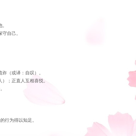
他。
保守自己。
是诡诈（或译：自叹）。
妄人）；正直人互相喜悦。
干。
己的行为得以知足。
。