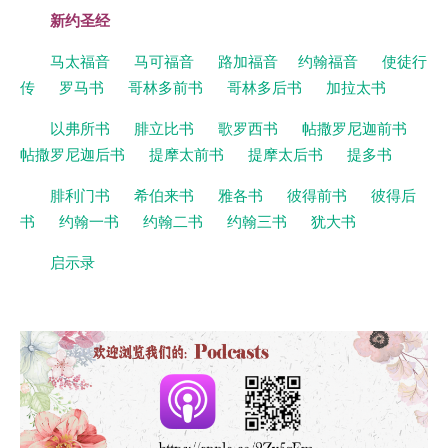
新约圣经
马太福音
马可福音
路加福音
约翰福音
使徒行
传
罗马书
哥林多前书
哥林多后书
加拉太书
以弗所书
腓立比书
歌罗西书
帖撒罗尼迦前书
帖撒罗尼迦后书
提摩太前书
提摩太后书
提多书
腓利门书
希伯来书
雅各书
彼得前书
彼得后
书
约翰一书
约翰二书
约翰三书
犹大书
启示录