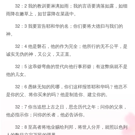
32：2 我的教训要淋漓如雨；我的言语要滴落如露，如细
雨降在嫩草上，如甘霖降在菜蔬中。
32：3 我要宣告耶和华的名；你们要将大德归与我们的
神。
32：4 他是磐石，他的作为完全；他所行的无不公平，是
诚实无伪的神，又公义，又正直。
32：5 这乖僻弯曲的世代向他行事邪僻；有这弊病就不是
他的儿女。
32：6 愚昧无知的民哪，你们这样报答耶和华吗﹖他岂不
是你的父、将你买来的吗﹖他是制造你、建立你的。
32：7 你当追想上古之日，思念历代之年；问你的父亲，
他必指示你；问你的长者，他必告诉你。
32：8 至高者将地业赐给列邦，将世人分开，就照以色列
人的数目立定万民的疆界。