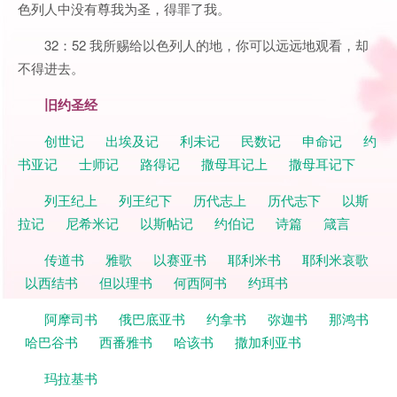
色列人中没有尊我为圣，得罪了我。
32：52 我所赐给以色列人的地，你可以远远地观看，却
不得进去。
旧约圣经
创世记
出埃及记
利未记
民数记
申命记
约
书亚记
士师记
路得记
撒母耳记上
撒母耳记下
列王纪上
列王纪下
历代志上
历代志下
以斯
拉记
尼希米记
以斯帖记
约伯记
诗篇
箴言
传道书
雅歌
以赛亚书
耶利米书
耶利米哀歌
以西结书
但以理书
何西阿书
约珥书
阿摩司书
俄巴底亚书
约拿书
弥迦书
那鸿书
哈巴谷书
西番雅书
哈该书
撒加利亚书
玛拉基书