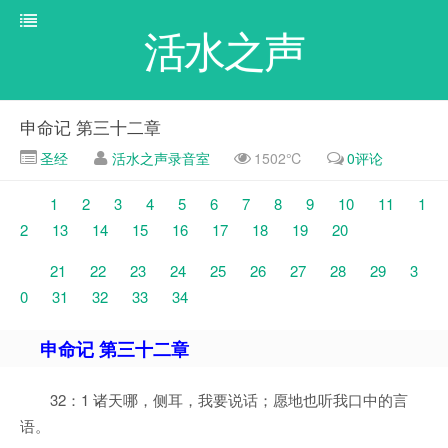
活水之声
申命记 第三十二章
圣经
活水之声录音室
1502℃
0评论
1
2
3
4
5
6
7
8
9
10
11
1
2
13
14
15
16
17
18
19
20
21
22
23
24
25
26
27
28
29
3
0
31
32
33
34
申命记 第三十二章
32：1 诸天哪，侧耳，我要说话；愿地也听我口中的言
语。