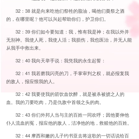
32：38 就是向来吃他们祭牲的脂油，喝他们奠祭之酒
的，在哪里呢﹖他可以兴起帮助你们，护卫你们。
32：39 你们如今要知道：我，惟有我是神；在我以外并
无别神。我使人死，我使人活；我损伤，我也医治，并无人能
从我手中救出来。
32：40 我向天举手说：我凭我的永生起誓：
32：41 我若磨我闪亮的刀，手掌审判之权，就必报复我
的敌人，报应恨我的人。
32：42 我要使我的箭饮血饮醉，就是被杀被掳之人的
血。我的刀要吃肉，乃是仇敌中首领之头的肉。
32：43 你们外邦人当与主的百姓一同欢呼；因他要伸他
仆人流血的冤，报应他的敌人，洁净他的地，救赎他的百姓。
32：44 摩西和嫩的儿子约书亚去将这歌的一切话说给百