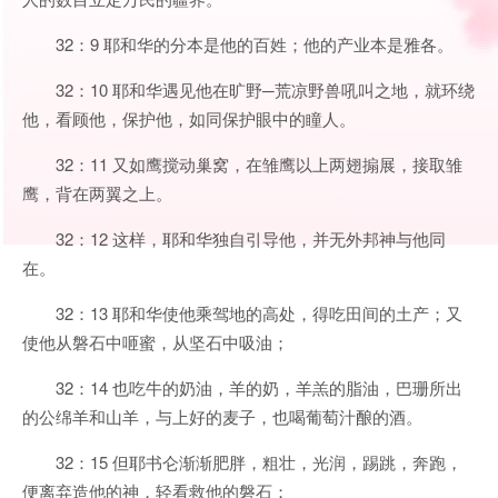
32：9 耶和华的分本是他的百姓；他的产业本是雅各。
32：10 耶和华遇见他在旷野─荒凉野兽吼叫之地，就环绕
他，看顾他，保护他，如同保护眼中的瞳人。
32：11 又如鹰搅动巢窝，在雏鹰以上两翅搧展，接取雏
鹰，背在两翼之上。
32：12 这样，耶和华独自引导他，并无外邦神与他同
在。
32：13 耶和华使他乘驾地的高处，得吃田间的土产；又
使他从磐石中咂蜜，从坚石中吸油；
32：14 也吃牛的奶油，羊的奶，羊羔的脂油，巴珊所出
的公绵羊和山羊，与上好的麦子，也喝葡萄汁酿的酒。
32：15 但耶书仑渐渐肥胖，粗壮，光润，踢跳，奔跑，
便离弃造他的神，轻看救他的磐石；