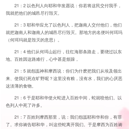
21：2 以色列人向耶和华发愿说：你若将这民交付我手，
我就把他们的城邑尽行毁灭。
21：3 耶和华应允了以色列人，把迦南人交付他们，他们
就把迦南人和迦南人的城邑尽行毁灭。那地方的名便叫何珥玛
（何珥玛就是毁灭的意思）。
21：4 他们从何珥山起行，往红海那条路走，要绕过以东
地。百姓因这路难行，心中甚是烦躁，
21：5 就怨讟神和摩西说：你们为什麽把我们从埃及领出
来、使我们死在旷野呢？这里没有粮，没有水，我们的心厌恶
这淡薄的食物。
21：6 于是耶和华使火蛇进入百姓中间，蛇就咬他们。以
色列人中死了许多。
21：7 百姓到摩西那里，说：我们怨讟耶和华和你，有罪
了。求你祷告耶和华，叫这些蛇离开我们。于是摩西为百姓祷