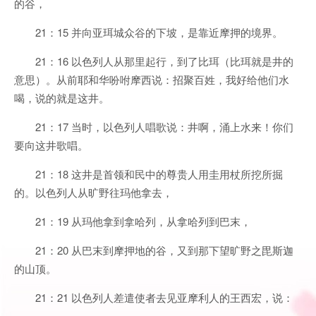
的谷，
21：15 并向亚珥城众谷的下坡，是靠近摩押的境界。
21：16 以色列人从那里起行，到了比珥（比珥就是井的
意思）。从前耶和华吩咐摩西说：招聚百姓，我好给他们水
喝，说的就是这井。
21：17 当时，以色列人唱歌说：井啊，涌上水来！你们
要向这井歌唱。
21：18 这井是首领和民中的尊贵人用圭用杖所挖所掘
的。以色列人从旷野往玛他拿去，
21：19 从玛他拿到拿哈列，从拿哈列到巴末，
21：20 从巴末到摩押地的谷，又到那下望旷野之毘斯迦
的山顶。
21：21 以色列人差遣使者去见亚摩利人的王西宏，说：