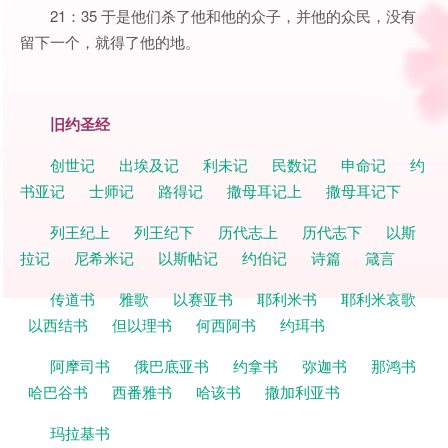
21：35 于是他们杀了他和他的众子，并他的众民，没有
留下一个，就得了他的地。
旧约圣经
创世记
出埃及记
利未记
民数记
申命记
约
书亚记
士师记
路得记
撒母耳记上
撒母耳记下
列王纪上
列王纪下
历代志上
历代志下
以斯
拉记
尼希米记
以斯帖记
约伯记
诗篇
箴言
传道书
雅歌
以赛亚书
耶利米书
耶利米哀歌
以西结书
但以理书
何西阿书
约珥书
阿摩司书
俄巴底亚书
约拿书
弥迦书
那鸿书
哈巴谷书
西番雅书
哈该书
撒加利亚书
玛拉基书