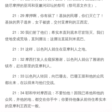
烧尽摩押的亚珥和亚嫩河邱坛的祭司（祭司原文作主）。
21：29 摩押啊，你有祸了！基抹的民哪，你们灭亡了！
基抹的男子逃奔，女子被掳，交付亚摩利的王西宏。
21：30 我们射了他们；希实本直到底本尽皆毁灭。我们
使地变成荒场，直到挪法；这挪法直延到米底巴。
21：31 这样，以色列人就住在亚摩利人之地。
21：32 摩西打发人去窥探雅谢，以色列人就佔了雅谢的
镇市，赶出那里的亚摩利人。
21：33 以色列人转回，向巴珊去。巴珊王噩和他的众民
都出来，在以得来与他们交战。
21：34 耶和华对摩西说：不要怕他！因我已将他和他的
众民，并他的地，都交在你手中；你要待他像从前待住希实本
的亚摩利王西宏一般。