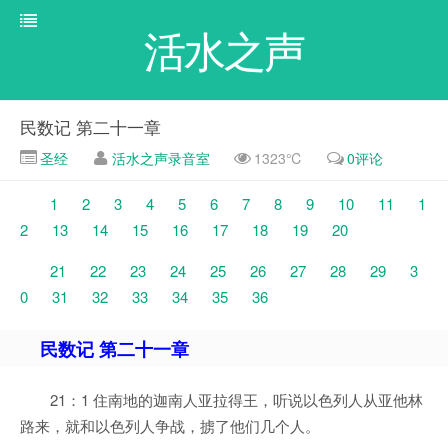
活水之声
民数记 第二十一章
圣经
活水之声录音室
1323℃
0评论
1
2
3
4
5
6
7
8
9
10
11
1
2
13
14
15
16
17
18
19
20
21
22
23
24
25
26
27
28
29
3
0
31
32
33
34
35
36
民数记 第二十一章
21：1 住南地的迦南人亚拉得王，听说以色列人从亚他林
路来，就和以色列人争战，掳了他们几个人。