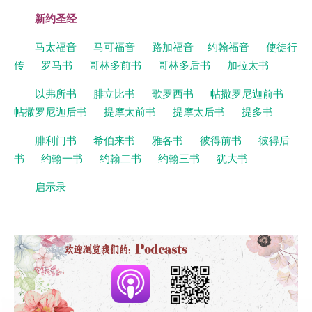
新约圣经
马太福音
马可福音
路加福音
约翰福音
使徒行
传
罗马书
哥林多前书
哥林多后书
加拉太书
以弗所书
腓立比书
歌罗西书
帖撒罗尼迦前书
帖撒罗尼迦后书
提摩太前书
提摩太后书
提多书
腓利门书
希伯来书
雅各书
彼得前书
彼得后
书
约翰一书
约翰二书
约翰三书
犹大书
启示录