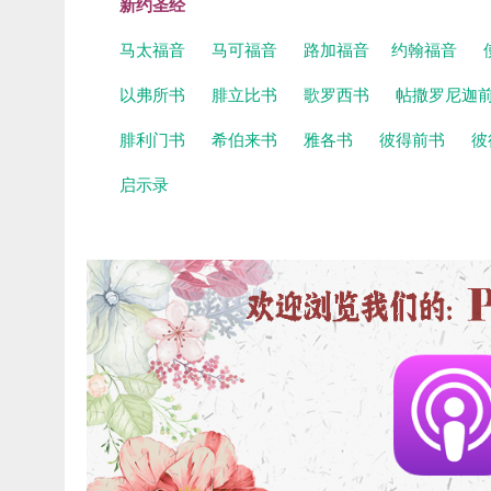
新约圣经
马太福音
马可福音
路加福音
约翰福音
以弗所书
腓立比书
歌罗西书
帖撒罗尼迦
腓利门书
希伯来书
雅各书
彼得前书
彼
启示录