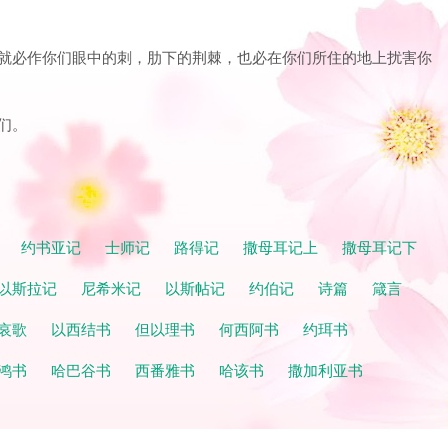
居民就必作你们眼中的刺，肋下的荆棘，也必在你们所住的地上扰害你
们。
记
约书亚记
士师记
路得记
撒母耳记上
撒母耳记下
以斯拉记
尼希米记
以斯帖记
约伯记
诗篇
箴言
哀歌
以西结书
但以理书
何西阿书
约珥书
鸿书
哈巴谷书
西番雅书
哈该书
撒加利亚书