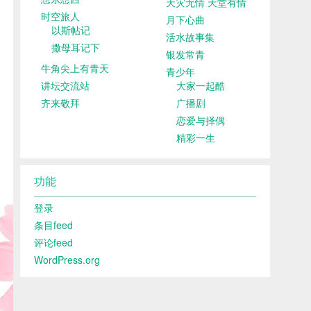
天灾无情 天堂有情
时空旅人
月下心曲
以斯帖记
活水故事集
撒母耳记下
银发常青
牛角尖上有青天
青少年
讲坛交流站
大家一起酷
齐来敬拜
广播剧
恋爱与择偶
精彩一生
功能
登录
条目feed
评论feed
WordPress.org