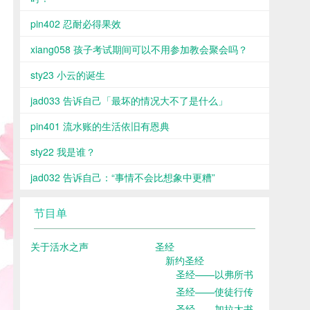
pin402 忍耐必得果效
xiang058 孩子考试期间可以不用参加教会聚会吗？
sty23 小云的诞生
jad033 告诉自己「最坏的情况大不了是什么」
pin401 流水账的生活依旧有恩典
sty22 我是谁？
jad032 告诉自己：“事情不会比想象中更糟”
节目单
关于活水之声
圣经
新约圣经
圣经——以弗所书
圣经——使徒行传
圣经——加拉太书