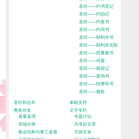
圣经——约书亚记
圣经——约伯记
圣经——约拿书
圣经——约珥书
圣经——耶利米书
圣经——耶利米哀歌
圣经——西番雅书
圣经——诗篇
圣经——路得记
圣经——那鸿书
圣经——阿摩司书
圣经——雅歌
圣经和合本
奉献支持
整装待发
文字专栏
基要真理
专题讨论
异端分辨
共享好文章
教会结构与事工发展
天路甘泉