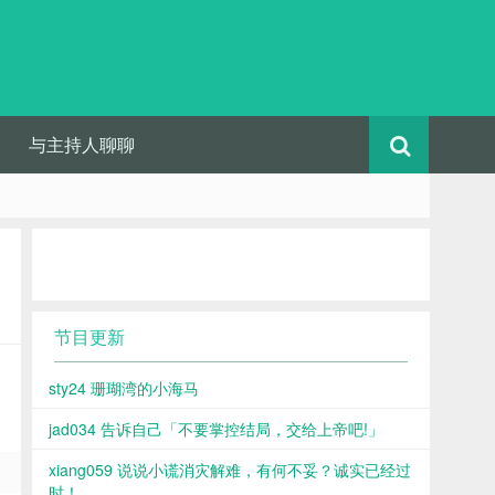
与主持人聊聊
节目更新
sty24 珊瑚湾的小海马
jad034 告诉自己「不要掌控结局，交给上帝吧!」
xiang059 说说小谎消灾解难，有何不妥？诚实已经过
时！