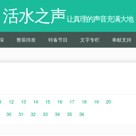
活水之声
让真理的声音充满大地
深
整装待发
特备节目
文字专栏
奉献支持
1
12
13
14
15
16
17
18
19
20
9
30
31
32
33
34
35
36