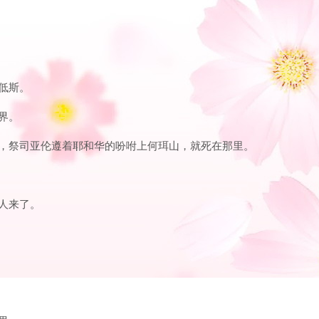
加低斯。
界。
一日，祭司亚伦遵着耶和华的吩咐上何珥山，就死在那里。
列人来了。