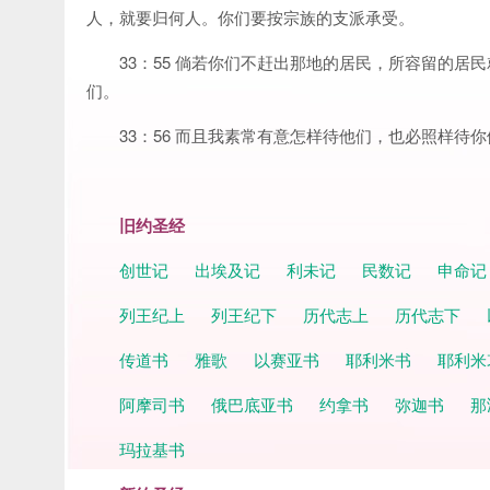
人，就要归何人。你们要按宗族的支派承受。
33：55 倘若你们不赶出那地的居民，所容留的
们。
33：56 而且我素常有意怎样待他们，也必照样待你
旧约圣经
创世记
出埃及记
利未记
民数记
申命
列王纪上
列王纪下
历代志上
历代志下
传道书
雅歌
以赛亚书
耶利米书
耶利米
阿摩司书
俄巴底亚书
约拿书
弥迦书
那
玛拉基书