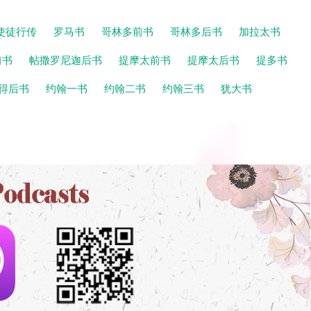
使徒行传
罗马书
哥林多前书
哥林多后书
加拉太书
前书
帖撒罗尼迦后书
提摩太前书
提摩太后书
提多书
得后书
约翰一书
约翰二书
约翰三书
犹大书