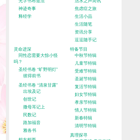
无字书布道法
活水之声简讯
神迹奇事
焦虑症之旅
释经学
生活小品
生活随笔
资讯分享
逗逗随手记
灵命进深
特备节目
同性恋需要大惊小怪
中秋节特辑
吗？
儿童节特辑
圣经书卷 “旷野明灯”
受难节特辑
彼得前书
圣诞节特辑
圣经书卷 “清泉甘露”
复活节特辑
出埃及记
妇女节特辑
创世记
孝亲节特辑
撒母耳记上
情人节特辑
民数记
新春特辑
路加福音
清明节特辑
雅各书
真理探寻
想东想西