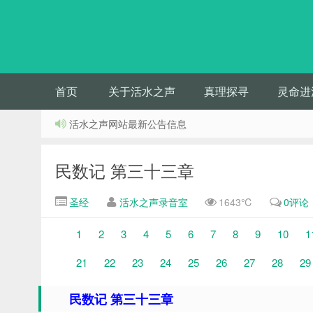
首页
关于活水之声
真理探寻
灵命进
活水之声网站最新公告信息
民数记 第三十三章
圣经
活水之声录音室
1643℃
0评论
1
2
3
4
5
6
7
8
9
10
1
21
22
23
24
25
26
27
28
2
民数记 第三十三章