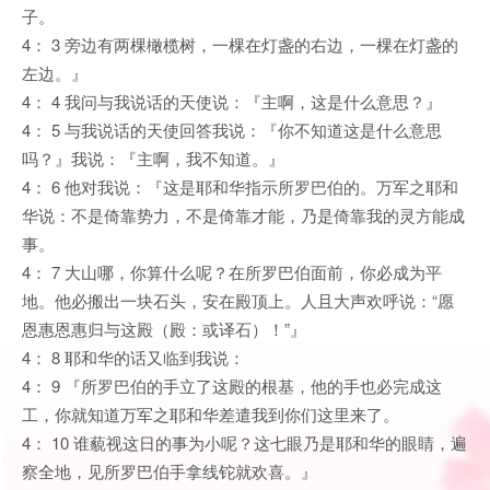
子。
4： 3 旁边有两棵橄榄树，一棵在灯盏的右边，一棵在灯盏的
左边。』
4： 4 我问与我说话的天使说：『主啊，这是什么意思？』
4： 5 与我说话的天使回答我说：『你不知道这是什么意思
吗？』我说：『主啊，我不知道。』
4： 6 他对我说：『这是耶和华指示所罗巴伯的。万军之耶和
华说：不是倚靠势力，不是倚靠才能，乃是倚靠我的灵方能成
事。
4： 7 大山哪，你算什么呢？在所罗巴伯面前，你必成为平
地。他必搬出一块石头，安在殿顶上。人且大声欢呼说：“愿
恩惠恩惠归与这殿（殿：或译石）！”』
4： 8 耶和华的话又临到我说：
4： 9 『所罗巴伯的手立了这殿的根基，他的手也必完成这
工，你就知道万军之耶和华差遣我到你们这里来了。
4： 10 谁藐视这日的事为小呢？这七眼乃是耶和华的眼睛，遍
察全地，见所罗巴伯手拿线铊就欢喜。』