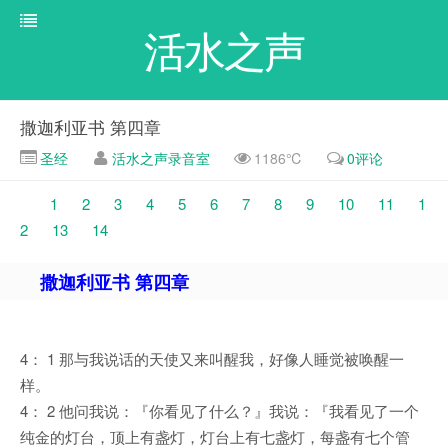
活水之声
撒迦利亚书 第四章
圣经
活水之声录音室
1186℃
0评论
1
2
3
4
5
6
7
8
9
10
11
1
2
13
14
撒迦利亚书 第四章
4： 1 那与我说话的天使又来叫醒我，好像人睡觉被唤醒一
样。
4： 2 他问我说：『你看见了什么？』我说：『我看见了一个
纯金的灯台，顶上有盏灯，灯台上有七盏灯，每盏有七个管