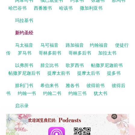
哈巴谷书
西番雅书
哈该书
撒加利亚书
玛拉基书
新约圣经
马太福音
马可福音
路加福音
约翰福音
使徒行
传
罗马书
哥林多前书
哥林多后书
加拉太书
以弗所书
腓立比书
歌罗西书
帖撒罗尼迦前书
帖撒罗尼迦后书
提摩太前书
提摩太后书
提多书
腓利门书
希伯来书
雅各书
彼得前书
彼得后
书
约翰一书
约翰二书
约翰三书
犹大书
启示录