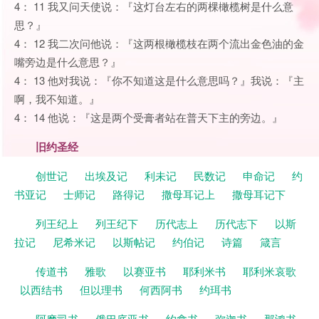
4： 11 我又问天使说：『这灯台左右的两棵橄榄树是什么意
思？』
4： 12 我二次问他说：『这两根橄榄枝在两个流出金色油的金
嘴旁边是什么意思？』
4： 13 他对我说：『你不知道这是什么意思吗？』我说：『主
啊，我不知道。』
4： 14 他说：『这是两个受膏者站在普天下主的旁边。』
旧约圣经
创世记
出埃及记
利未记
民数记
申命记
约
书亚记
士师记
路得记
撒母耳记上
撒母耳记下
列王纪上
列王纪下
历代志上
历代志下
以斯
拉记
尼希米记
以斯帖记
约伯记
诗篇
箴言
传道书
雅歌
以赛亚书
耶利米书
耶利米哀歌
以西结书
但以理书
何西阿书
约珥书
阿摩司书
俄巴底亚书
约拿书
弥迦书
那鸿书