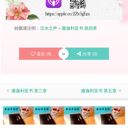
转载请注明：
活水之声
»
撒迦利亚书 第四章
喜欢 (
0
)
分享 (
0
)
or
撒迦利亚书 第三章
撒迦利亚书 第五章