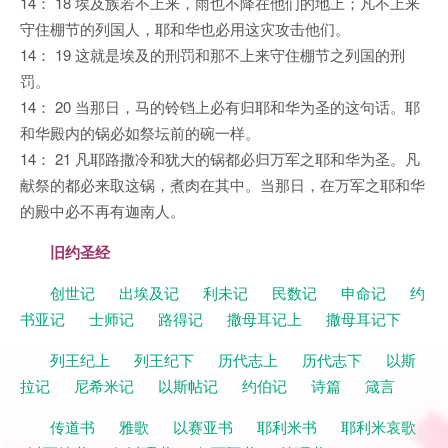
14： 18 埃及族若不上来，雨也不降在他们的地上；凡不上来
守住棚节的列国人，耶和华也必用这灾攻击他们。
14： 19 这就是埃及的刑罚和那不上来守住棚节之列国的刑
罚。
14： 20 当那日，马的铃铛上必有归耶和华为圣的这句话。耶
和华殿内的锅必如祭坛前的碗一样。
14： 21 凡耶路撒冷和犹大的锅都必归万军之耶和华为圣。凡
献祭的都必来取这锅，煮肉在其中。当那日，在万军之耶和华
的殿中必不再有迦南人。
旧约圣经
创世记
出埃及记
利未记
民数记
申命记
约
书亚记
士师记
路得记
撒母耳记上
撒母耳记下
列王纪上
列王纪下
历代志上
历代志下
以斯
拉记
尼希米记
以斯帖记
约伯记
诗篇
箴言
传道书
雅歌
以赛亚书
耶利米书
耶利米哀歌