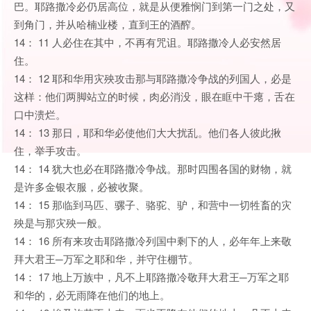
巴。耶路撒冷必仍居高位，就是从便雅悯门到第一门之处，又
到角门，并从哈楠业楼，直到王的酒醡。
14： 11 人必住在其中，不再有咒诅。耶路撒冷人必安然居
住。
14： 12 耶和华用灾殃攻击那与耶路撒冷争战的列国人，必是
这样：他们两脚站立的时候，肉必消没，眼在眶中干瘪，舌在
口中溃烂。
14： 13 那日，耶和华必使他们大大扰乱。他们各人彼此揪
住，举手攻击。
14： 14 犹大也必在耶路撒冷争战。那时四围各国的财物，就
是许多金银衣服，必被收聚。
14： 15 那临到马匹、骡子、骆驼、驴，和营中一切牲畜的灾
殃是与那灾殃一般。
14： 16 所有来攻击耶路撒冷列国中剩下的人，必年年上来敬
拜大君王─万军之耶和华，并守住棚节。
14： 17 地上万族中，凡不上耶路撒冷敬拜大君王─万军之耶
和华的，必无雨降在他们的地上。