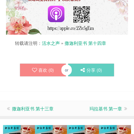
转载请注明：
活水之声
»
撒迦利亚书 第十四章
喜欢 (
0
)
分享 (
0
)
or
撒迦利亚书 第十三章
玛拉基书 第一章