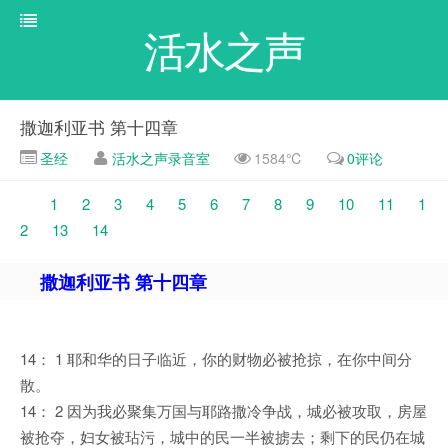
活水之声
撒迦利亚书 第十四章
圣经
活水之声录音室
1584℃
0评论
1
2
3
4
5
6
7
8
9
10
11
1
2
13
14
撒迦利亚书 第十四章
14： 1 耶和华的日子临近，你的财物必被抢掠，在你中间分
散。
14： 2 因为我必聚集万国与耶路撒冷争战，城必被攻取，房屋
被抢夺，妇女被玷污，城中的民一半被掳去；剩下的民仍在城