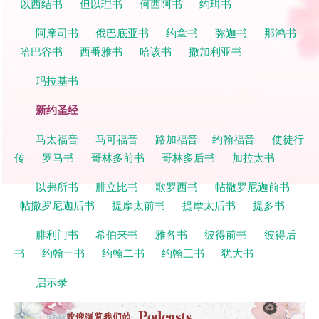
以西结书
但以理书
何西阿书
约珥书
阿摩司书
俄巴底亚书
约拿书
弥迦书
那鸿书
哈巴谷书
西番雅书
哈该书
撒加利亚书
玛拉基书
新约圣经
马太福音
马可福音
路加福音
约翰福音
使徒行
传
罗马书
哥林多前书
哥林多后书
加拉太书
以弗所书
腓立比书
歌罗西书
帖撒罗尼迦前书
帖撒罗尼迦后书
提摩太前书
提摩太后书
提多书
腓利门书
希伯来书
雅各书
彼得前书
彼得后
书
约翰一书
约翰二书
约翰三书
犹大书
启示录