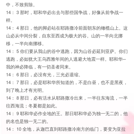
中，不致剪除。
14： 3 那时，耶和华必出去与那些国争战，好像从前争战一
样。
14： 4 那日，他的脚必站在耶路撒冷前面朝东的橄榄山上。这
山必从中间分裂，自东至西成为极大的谷。山的一半向北挪
移，一半向南挪移。
14： 5 你们要从我山的谷中逃跑，因为山谷必延到亚萨。你们
逃跑，必如犹大王乌西雅年间的人逃避大地震一样。耶和华─
我的神必降临，有一切圣者同来。
14： 6 那日，必没有光，三光必退缩。
14： 7 那日，必是耶和华所知道的，不是白昼，也不是黑夜，
到了晚上才有光明。
14： 8 那日，必有活水从耶路撒冷出来，一半往东海流，一半
往西海流；冬夏都是如此。
14： 9 耶和华必作全地的王。那日耶和华必为独一无二的，他
的名也是独一无二的。
14： 10 全地，从迦巴直到耶路撒冷南方的临门，要变为亚拉