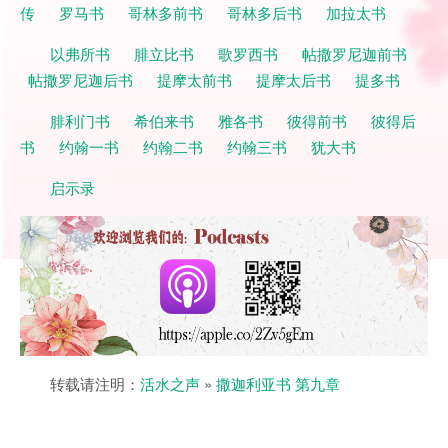
传
罗马书
哥林多前书
哥林多后书
加拉太书
以弗所书
腓立比书
歌罗西书
帖撒罗尼迦前书
帖撒罗尼迦后书
提摩太前书
提摩太后书
提多书
腓利门书
希伯来书
雅各书
彼得前书
彼得后
书
约翰一书
约翰二书
约翰三书
犹大书
启示录
转载请注明：
活水之声
»
撒迦利亚书 第九章