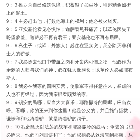
9： 3 推罗为自己修筑保障，积蓄银子如尘沙，堆起精金如街
上的泥土。
9： 4 主必赶出他，打败他海上的权利；他必被火烧灭。
9： 5 亚实基伦看见必惧怕；迦萨看见甚痛苦；以革伦因失了
盼望蒙羞。迦萨必不再有君王；亚实基伦也不再有居民。
9： 6 私生子（或译：外族人）必住在亚实突；我必除灭非利
士人的骄傲。
9： 7 我必除去他口中带血之肉和牙齿内可憎之物。他必作为
余剩的人归与我们的神，必在犹大像族长；以革伦人必如耶布
斯人。
9： 8 我必在我家的四围安营，使敌军不得任意往来，暴虐的
人也不再经过，因为我亲眼看顾我的家。
9： 9 锡安的民哪，应当大大喜乐；耶路撒冷的民哪，应当欢
呼。看哪，你的王来到你这里！他是公义的，并且施行拯救，
谦谦和和地骑着驴，就是骑着驴的驹子。
9： 10 我必除灭以法莲的战车和耶路撒冷的战马；争战的弓也
必除灭。他必向列国讲和平；他的权柄必从这海管到那海，从