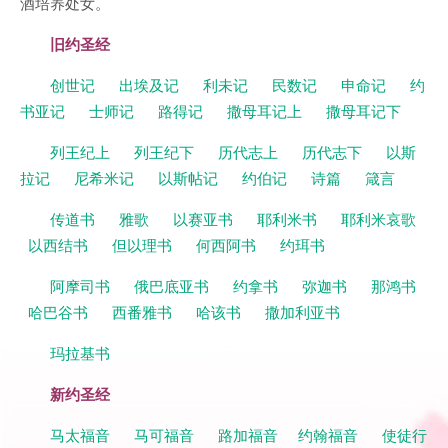
酒培养处女。
旧约圣经
创世记
出埃及记
利未记
民数记
申命记
约
书亚记
士师记
路得记
撒母耳记上
撒母耳记下
列王纪上
列王纪下
历代志上
历代志下
以斯
拉记
尼希米记
以斯帖记
约伯记
诗篇
箴言
传道书
雅歌
以赛亚书
耶利米书
耶利米哀歌
以西结书
但以理书
何西阿书
约珥书
阿摩司书
俄巴底亚书
约拿书
弥迦书
那鸿书
哈巴谷书
西番雅书
哈该书
撒加利亚书
玛拉基书
新约圣经
马太福音
马可福音
路加福音
约翰福音
使徒行