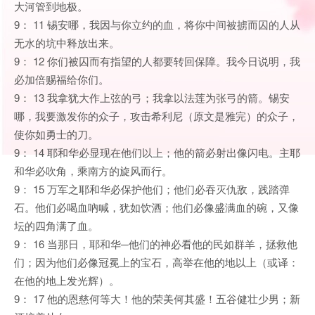
大河管到地极。
9： 11 锡安哪，我因与你立约的血，将你中间被掳而囚的人从
无水的坑中释放出来。
9： 12 你们被囚而有指望的人都要转回保障。我今日说明，我
必加倍赐福给你们。
9： 13 我拿犹大作上弦的弓；我拿以法莲为张弓的箭。锡安
哪，我要激发你的众子，攻击希利尼（原文是雅完）的众子，
使你如勇士的刀。
9： 14 耶和华必显现在他们以上；他的箭必射出像闪电。主耶
和华必吹角，乘南方的旋风而行。
9： 15 万军之耶和华必保护他们；他们必吞灭仇敌，践踏弹
石。他们必喝血吶喊，犹如饮酒；他们必像盛满血的碗，又像
坛的四角满了血。
9： 16 当那日，耶和华─他们的神必看他的民如群羊，拯救他
们；因为他们必像冠冕上的宝石，高举在他的地以上（或译：
在他的地上发光辉）。
9： 17 他的恩慈何等大！他的荣美何其盛！五谷健壮少男；新