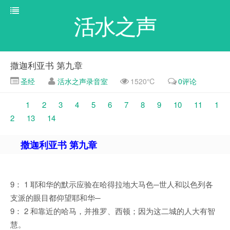
活水之声
撒迦利亚书 第九章
圣经
活水之声录音室
1520℃
0评论
1
2
3
4
5
6
7
8
9
10
11
1
2
13
14
撒迦利亚书 第九章
9： 1 耶和华的默示应验在哈得拉地大马色─世人和以色列各
支派的眼目都仰望耶和华─
9： 2 和靠近的哈马，并推罗、西顿；因为这二城的人大有智
慧。