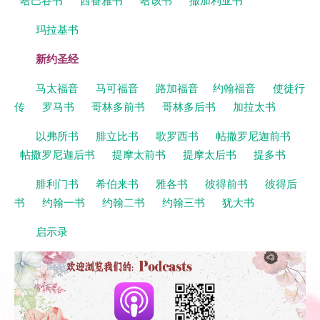
玛拉基书
新约圣经
马太福音
马可福音
路加福音
约翰福音
使徒行
传
罗马书
哥林多前书
哥林多后书
加拉太书
以弗所书
腓立比书
歌罗西书
帖撒罗尼迦前书
帖撒罗尼迦后书
提摩太前书
提摩太后书
提多书
腓利门书
希伯来书
雅各书
彼得前书
彼得后
书
约翰一书
约翰二书
约翰三书
犹大书
启示录