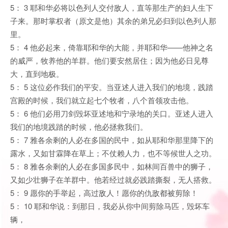
5： 3 耶和华必将以色列人交付敌人，直等那生产的妇人生下
子来。那时掌权者（原文是他）其余的弟兄必归到以色列人那
里。
5： 4 他必起来，倚靠耶和华的大能，并耶和华——他神之名
的威严，牧养他的羊群。他们要安然居住；因为他必日见尊
大，直到地极。
5： 5 这位必作我们的平安。当亚述人进入我们的地境，践踏
宫殿的时候，我们就立起七个牧者，八个首领攻击他。
5： 6 他们必用刀剑毁坏亚述地和宁录地的关口。亚述人进入
我们的地境践踏的时候，他必拯救我们。
5： 7 雅各余剩的人必在多国的民中，如从耶和华那里降下的
露水，又如甘霖降在草上；不仗赖人力，也不等候世人之功。
5： 8 雅各余剩的人必在多国多民中，如林间百兽中的狮子，
又如少壮狮子在羊群中。他若经过就必践踏撕裂，无人搭救。
5： 9 愿你的手举起，高过敌人！愿你的仇敌都被剪除！
5： 10 耶和华说：到那日，我必从你中间剪除马匹，毁坏车
辆，