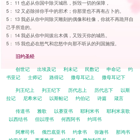
5： 11 也必从你国中除灭城邑，拆毁一切的保障，
5： 12 又必除掉你手中的邪术；你那里也不再有占卜的。
5： 13 我必从你中间除灭雕刻的偶像和柱像，你就不再跪拜自
己手所造的。
5： 14 我必从你中间拔出木偶，又毁灭你的城邑。
5： 15 我也必在怒气和忿怒中向那不听从的列国施报。
旧约圣经
创世记
出埃及记
利未记
民数记
申命记
约
书亚记
士师记
路得记
撒母耳记上
撒母耳记下
列王纪上
列王纪下
历代志上
历代志下
以斯
拉记
尼希米记
以斯帖记
约伯记
诗篇
箴言
传道书
雅歌
以赛亚书
耶利米书
耶利米哀歌
以西结书
但以理书
何西阿书
约珥书
阿摩司书
俄巴底亚书
约拿书
弥迦书
那鸿书
哈巴谷书
西番雅书
哈该书
撒加利亚书