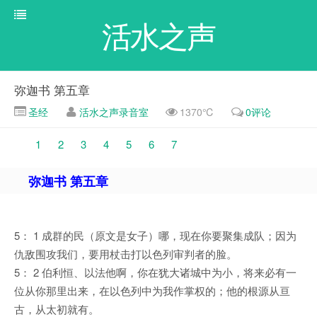
活水之声
弥迦书 第五章
圣经
活水之声录音室
1370℃
0评论
1
2
3
4
5
6
7
弥迦书 第五章
5： 1 成群的民（原文是女子）哪，现在你要聚集成队；因为
仇敌围攻我们，要用杖击打以色列审判者的脸。
5： 2 伯利恒、以法他啊，你在犹大诸城中为小，将来必有一
位从你那里出来，在以色列中为我作掌权的；他的根源从亘
古，从太初就有。