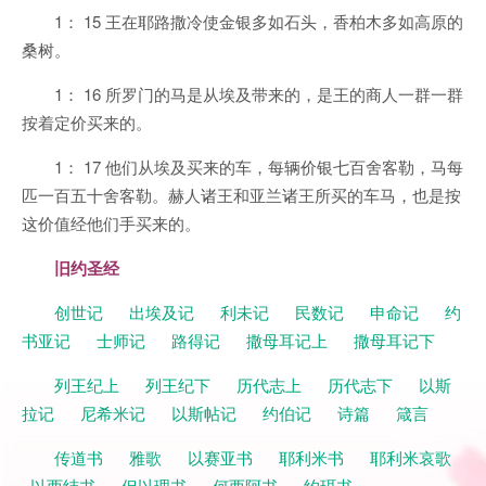
1： 15 王在耶路撒冷使金银多如石头，香柏木多如高原的
桑树。
1： 16 所罗门的马是从埃及带来的，是王的商人一群一群
按着定价买来的。
1： 17 他们从埃及买来的车，每辆价银七百舍客勒，马每
匹一百五十舍客勒。赫人诸王和亚兰诸王所买的车马，也是按
这价值经他们手买来的。
旧约圣经
创世记
出埃及记
利未记
民数记
申命记
约
书亚记
士师记
路得记
撒母耳记上
撒母耳记下
列王纪上
列王纪下
历代志上
历代志下
以斯
拉记
尼希米记
以斯帖记
约伯记
诗篇
箴言
传道书
雅歌
以赛亚书
耶利米书
耶利米哀歌
以西结书
但以理书
何西阿书
约珥书