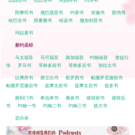
阿摩司书
俄巴底亚书
约拿书
弥迦书
那鸿书
哈巴谷书
西番雅书
哈该书
撒加利亚书
玛拉基书
新约圣经
马太福音
马可福音
路加福音
约翰福音
使徒行
传
罗马书
哥林多前书
哥林多后书
加拉太书
以弗所书
腓立比书
歌罗西书
帖撒罗尼迦前书
帖撒罗尼迦后书
提摩太前书
提摩太后书
提多书
腓利门书
希伯来书
雅各书
彼得前书
彼得后
书
约翰一书
约翰二书
约翰三书
犹大书
启示录