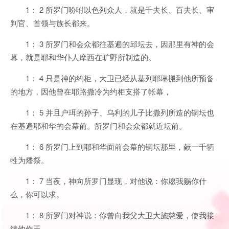
1： 2 所罗门吩咐以色列众人，就是千夫长、百夫长、审
判官、首领与族长都来。
1： 3 所罗门和会众都往基遍的邱坛去，因那里有神的会
幕，就是耶和华仆人摩西在旷野所制造的。
1： 4 只是神的约柜，大卫已经从基列耶琳搬到他所预备
的地方，因他曾在耶路撒冷为约柜支搭了帐幕，
1： 5 并且户珥的孙子、乌利的儿子比撒列所造的铜坛也
在基遍耶和华的会幕前。所罗门和会众都就近坛前。
1： 6 所罗门上到耶和华面前会幕的铜坛那里，献一千牺
牲为燔祭。
1： 7 当夜，神向所罗门显现，对他说：你愿我赐你什
么，你可以求。
1： 8 所罗门对神说：你曾向我父大卫大施慈爱，使我接
续他作王。