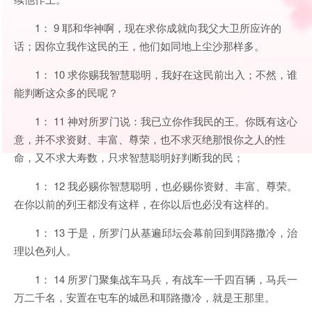
1： 9 耶和华神啊，现在求你成就向我父大卫所应许的
话；因你立我作这民的王，他们如同地上尘沙那样多。
1： 10 求你赐我智慧聪明，我好在这民前出入；不然，谁
能判断这众多的民呢？
1： 11 神对所罗门说：我已立你作我民的王。你既有这心
意，并不求资财、丰富、尊荣，也不求灭绝那恨你之人的性
命，又不求大寿数，只求智慧聪明好判断我的民；
1： 12 我必赐你智慧聪明，也必赐你资财、丰富、尊荣。
在你以前的列王都没有这样，在你以后也必没有这样的。
1： 13 于是，所罗门从基遍邱坛会幕前回到耶路撒冷，治
理以色列人。
1： 14 所罗门聚集战车马兵，有战车一千四百辆，马兵一
万二千名，安置在屯车的城邑和耶路撒冷，就是王那里。