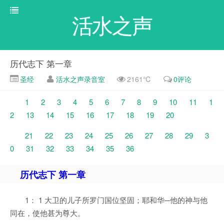
活水之声
历代志下 第一章
圣经
活水之声录音室
2161℃
0评论
1
2
3
4
5
6
7
8
9
10
11
1
2
13
14
15
16
17
18
19
20
21
22
23
24
25
26
27
28
29
3
0
31
32
33
34
35
36
历代志下 第一章
1： 1 大卫的儿子所罗门国位坚固；耶和华─他的神与他
同在，使他甚为尊大。