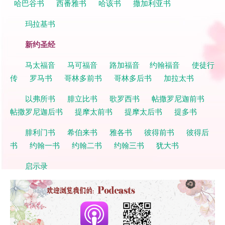
哈巴谷书
西番雅书
哈该书
撒加利亚书
玛拉基书
新约圣经
马太福音
马可福音
路加福音
约翰福音
使徒行
传
罗马书
哥林多前书
哥林多后书
加拉太书
以弗所书
腓立比书
歌罗西书
帖撒罗尼迦前书
帖撒罗尼迦后书
提摩太前书
提摩太后书
提多书
腓利门书
希伯来书
雅各书
彼得前书
彼得后
书
约翰一书
约翰二书
约翰三书
犹大书
启示录