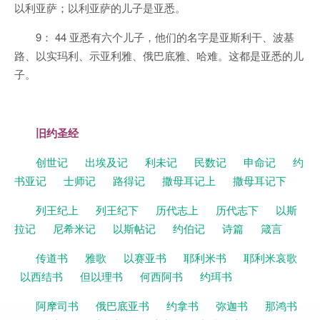
以利亚萨；以利亚萨的儿子是亚悉。
9： 44 亚悉有六个儿子，他们的名字是亚斯利干、波基
路、以实玛利、示亚利雅、俄巴底雅、哈难。这都是亚悉的儿
子。
旧约圣经
创世记
出埃及记
利未记
民数记
申命记
约
书亚记
士师记
路得记
撒母耳记上
撒母耳记下
列王纪上
列王纪下
历代志上
历代志下
以斯
拉记
尼希米记
以斯帖记
约伯记
诗篇
箴言
传道书
雅歌
以赛亚书
耶利米书
耶利米哀歌
以西结书
但以理书
何西阿书
约珥书
阿摩司书
俄巴底亚书
约拿书
弥迦书
那鸿书