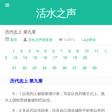
活水之声
历代志上 第九章
圣经
活水之声录音室
1238℃
0评论
1
2
3
4
5
6
7
8
9
10
11
1
2
13
14
15
16
17
18
19
20
21
22
23
24
25
26
27
28
29
历代志上 第九章
9： 1 以色列人都按家谱计算，写在以色列诸王记上。犹
大人因犯罪就被掳到巴比伦。
9： 2 先从巴比伦回来，住在自己地业城邑中的有以色列