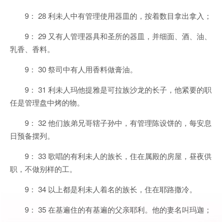
9： 28 利未人中有管理使用器皿的，按着数目拿出拿入；
9： 29 又有人管理器具和圣所的器皿，并细面、酒、油、
乳香、香料。
9： 30 祭司中有人用香料做膏油。
9： 31 利未人玛他提雅是可拉族沙龙的长子，他紧要的职
任是管理盘中烤的物。
9： 32 他们族弟兄哥辖子孙中，有管理陈设饼的，每安息
日预备摆列。
9： 33 歌唱的有利未人的族长，住在属殿的房屋，昼夜供
职，不做别样的工。
9： 34 以上都是利未人着名的族长，住在耶路撒冷。
9： 35 在基遍住的有基遍的父亲耶利。他的妻名叫玛迦；