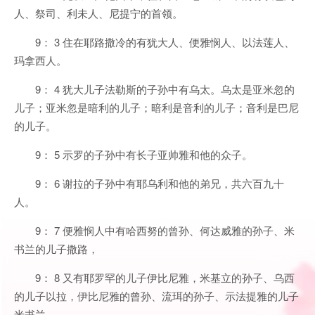
人、祭司、利未人、尼提宁的首领。
9： 3 住在耶路撒冷的有犹大人、便雅悯人、以法莲人、
玛拿西人。
9： 4 犹大儿子法勒斯的子孙中有乌太。乌太是亚米忽的
儿子；亚米忽是暗利的儿子；暗利是音利的儿子；音利是巴尼
的儿子。
9： 5 示罗的子孙中有长子亚帅雅和他的众子。
9： 6 谢拉的子孙中有耶乌利和他的弟兄，共六百九十
人。
9： 7 便雅悯人中有哈西努的曾孙、何达威雅的孙子、米
书兰的儿子撒路，
9： 8 又有耶罗罕的儿子伊比尼雅，米基立的孙子、乌西
的儿子以拉，伊比尼雅的曾孙、流珥的孙子、示法提雅的儿子
米书兰，