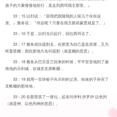
孩子的力量慢慢地前行，直走到西珥我主那里。』
33：15 以扫说：『容我把跟随我的人留几个在你这
里。』雅各说：『何必呢？只要在我主眼前蒙恩就是了。』
33：16 于是，以扫当日起行，回往西珥去了。
33：17 雅各就往疏割去，在那里为自己盖造房屋，又为
牲畜搭棚；因此那地方名叫疏割（就是棚的意思）。
33：18 雅各从巴旦亚兰回来的时候，平平安安地到了迦
南地的示剑城，在城东支搭帐棚，
33：19 就用一百块银子向示剑的父亲、哈抹的子孙买了
支帐棚的那块地，
33：20 在那里筑了一座坛，起名叫伊利·伊罗伊·以色列
（就是神、以色列神的意思）。