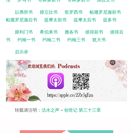
以弗所书
腓立比书
歌罗西书
帖撒罗尼迦前书
帖撒罗尼迦后书
提摩太前书
提摩太后书
提多书
腓利门书
希伯来书
雅各书
彼得前书
彼得后
书
约翰一书
约翰二书
约翰三书
犹大书
启示录
转载请注明：
活水之声
»
创世记 第三十三章