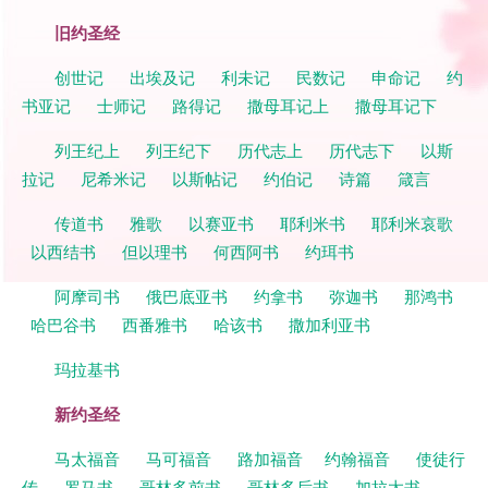
旧约圣经
创世记
出埃及记
利未记
民数记
申命记
约
书亚记
士师记
路得记
撒母耳记上
撒母耳记下
列王纪上
列王纪下
历代志上
历代志下
以斯
拉记
尼希米记
以斯帖记
约伯记
诗篇
箴言
传道书
雅歌
以赛亚书
耶利米书
耶利米哀歌
以西结书
但以理书
何西阿书
约珥书
阿摩司书
俄巴底亚书
约拿书
弥迦书
那鸿书
哈巴谷书
西番雅书
哈该书
撒加利亚书
玛拉基书
新约圣经
马太福音
马可福音
路加福音
约翰福音
使徒行
传
罗马书
哥林多前书
哥林多后书
加拉太书