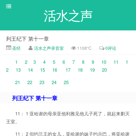
活水之声
列王纪下 第十一章
圣经
活水之声录音室
1108℃
0评论
1
2
3
4
5
6
7
8
9
10
11
1
2
13
14
15
16
17
18
19
20
21
22
23
24
25
列王纪下 第十一章
11： 1 亚哈谢的母亲亚他利雅见他儿子死了，就起来剿灭
王室。
11： 2 但约兰王的女儿，亚哈谢的妹子约示巴，将亚哈谢