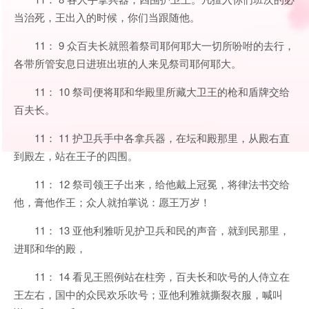
当治死，王出入的时候，你们当跟随他。
11： 9 众百夫长就照着祭司耶何耶大一切所吩咐的去行，
各带所管安息日进班出班的人来见祭司耶何耶大。
11： 10 祭司便将耶和华殿里所藏大卫王的枪和盾牌交给
百夫长。
11： 11 护卫兵手中各拿兵器，在坛和殿那里，从殿右直
到殿左，站在王子的四围。
11： 12 祭司领王子出来，给他戴上冠冕，将律法书交给
他，膏他作王；众人就拍掌说：愿王万岁！
11： 13 亚他利雅听见护卫兵和民的声音，就到民那里，
进耶和华的殿，
11： 14 看见王照例站在柱旁，百夫长和吹号的人侍立在
王左右，国中的众民欢乐吹号；亚他利雅就撕裂衣服，喊叫