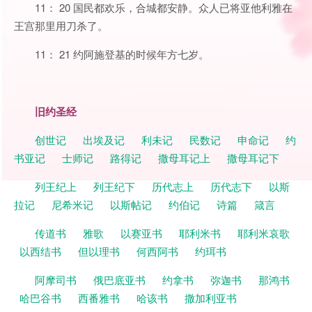
11： 20 国民都欢乐，合城都安静。众人已将亚他利雅在
王宫那里用刀杀了。
11： 21 约阿施登基的时候年方七岁。
旧约圣经
创世记
出埃及记
利未记
民数记
申命记
约
书亚记
士师记
路得记
撒母耳记上
撒母耳记下
列王纪上
列王纪下
历代志上
历代志下
以斯
拉记
尼希米记
以斯帖记
约伯记
诗篇
箴言
传道书
雅歌
以赛亚书
耶利米书
耶利米哀歌
以西结书
但以理书
何西阿书
约珥书
阿摩司书
俄巴底亚书
约拿书
弥迦书
那鸿书
哈巴谷书
西番雅书
哈该书
撒加利亚书