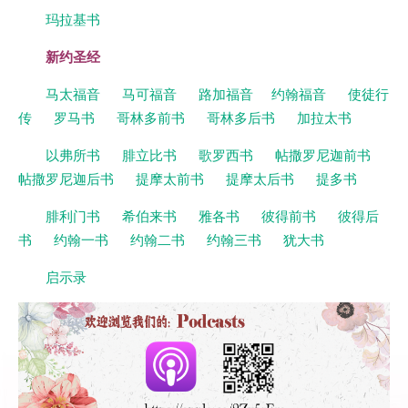
玛拉基书
新约圣经
马太福音
马可福音
路加福音
约翰福音
使徒行
传
罗马书
哥林多前书
哥林多后书
加拉太书
以弗所书
腓立比书
歌罗西书
帖撒罗尼迦前书
帖撒罗尼迦后书
提摩太前书
提摩太后书
提多书
腓利门书
希伯来书
雅各书
彼得前书
彼得后
书
约翰一书
约翰二书
约翰三书
犹大书
启示录