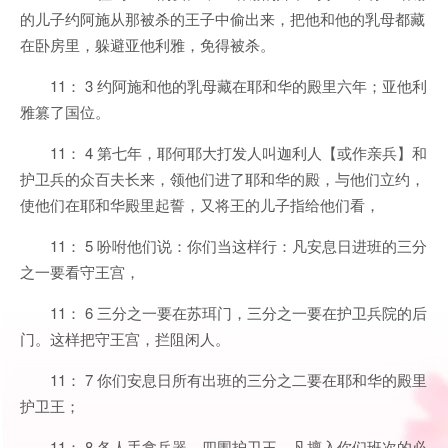
的儿子约阿施从那被杀的王子中偷出来，把他和他的乳母都藏
在卧房里，躲避亚他利雅，免得被杀。
11： 3 约阿施和他的乳母藏在耶和华的殿里六年；亚他利
雅篡了国位。
11： 4 第七年，耶何耶大打发人叫迦利人【或作亲兵】和
护卫兵的众百夫长来，领他们进了耶和华的殿，与他们立约，
使他们在耶和华殿里起誓，又将王的儿子指给他们看，
11： 5 吩咐他们说：你们当这样行：凡安息日进班的三分
之一要看守王宫，
11： 6 三分之一要在苏珥门，三分之一要在护卫兵院的后
门。这样把守王宫，拦阻闲人。
11： 7 你们安息日所有出班的三分之二要在耶和华的殿里
护卫王；
11： 8 各人手拿兵器，四围护卫王。凡擅入你们班次的必