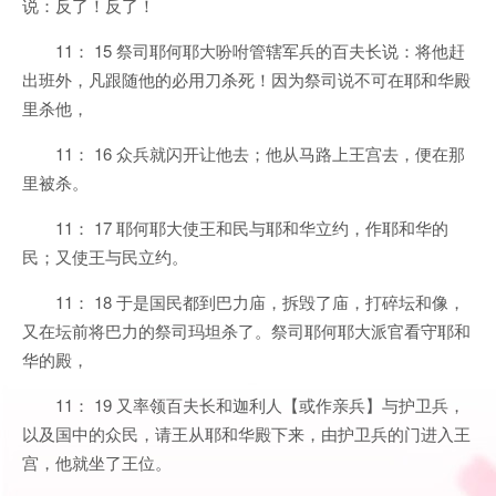
说：反了！反了！
11： 15 祭司耶何耶大吩咐管辖军兵的百夫长说：将他赶
出班外，凡跟随他的必用刀杀死！因为祭司说不可在耶和华殿
里杀他，
11： 16 众兵就闪开让他去；他从马路上王宫去，便在那
里被杀。
11： 17 耶何耶大使王和民与耶和华立约，作耶和华的
民；又使王与民立约。
11： 18 于是国民都到巴力庙，拆毁了庙，打碎坛和像，
又在坛前将巴力的祭司玛坦杀了。祭司耶何耶大派官看守耶和
华的殿，
11： 19 又率领百夫长和迦利人【或作亲兵】与护卫兵，
以及国中的众民，请王从耶和华殿下来，由护卫兵的门进入王
宫，他就坐了王位。