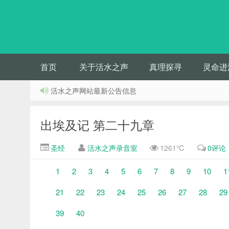
首页
关于活水之声
真理探寻
灵命进
活水之声网站最新公告信息
出埃及记 第二十九章
圣经
活水之声录音室
1261℃
0评论
1
2
3
4
5
6
7
8
9
10
1
21
22
23
24
25
26
27
28
29
39
40