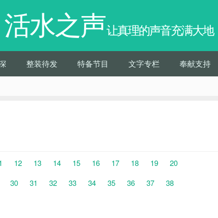
活水之声
让真理的声音充满大地
深
整装待发
特备节目
文字专栏
奉献支持
1
12
13
14
15
16
17
18
19
20
30
31
32
33
34
35
36
37
38