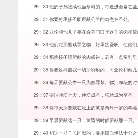
29：30 他的子孙接续他当祭司的，每逢进会幕在
29：31 你要将承接圣职所献公羊的肉煮在圣处。
29：32 亚伦和他儿子要在会幕门口吃这羊的肉和
29：33 他们吃那些赎罪之物，好承接圣职，使他
29：34 那承接圣职所献的肉或饼，若有一点留
29：35 你要这样照我一切所吩咐的，向亚伦和他
29：36 每天要献公牛一只为赎罪祭。你洁净坛
29：37 要洁净坛七天，使坛成圣，坛就成为至圣
29：38 你每天所要献在坛上的就是两只一岁的羊羔
29：39 早晨要献这一只，黄昏的时候要献那一只。
29：40 和这一只羊羔同献的，要用细面伊法十