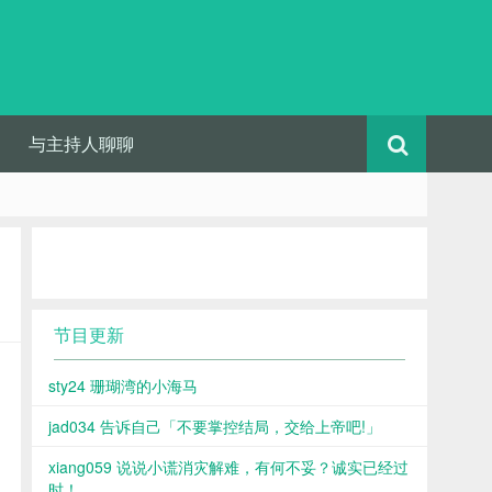
与主持人聊聊
节目更新
sty24 珊瑚湾的小海马
jad034 告诉自己「不要掌控结局，交给上帝吧!」
xiang059 说说小谎消灾解难，有何不妥？诚实已经过
时！