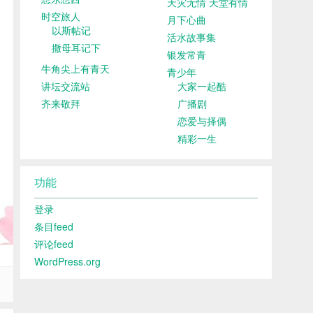
天灾无情 天堂有情
时空旅人
月下心曲
以斯帖记
活水故事集
撒母耳记下
银发常青
牛角尖上有青天
青少年
讲坛交流站
大家一起酷
齐来敬拜
广播剧
恋爱与择偶
精彩一生
功能
登录
条目feed
评论feed
WordPress.org