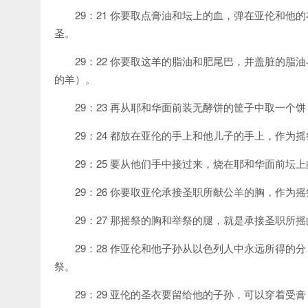
29：21 你要取点膏油和坛上的血，弹在亚伦和
圣。
29：22 你要取这羊的脂油和肥尾巴，并盖脏的
的羊）。
29：23 再从耶和华面前装无酵饼的筐子中取一个
29：24 都放在亚伦的手上和他儿子的手上，作为
29：25 要从他们手中接过来，烧在耶和华面前坛
29：26 你要取亚伦承接圣职所献公羊的胸，作
29：27 那摇祭的胸和举祭的腿，就是承接圣职
29：28 作亚伦和他子孙从以色列人中永远所得
祭。
29：29 亚伦的圣衣要留给他的子孙，可以穿着受