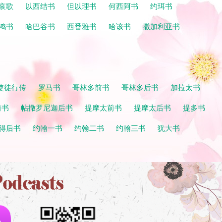
哀歌
以西结书
但以理书
何西阿书
约珥书
鸿书
哈巴谷书
西番雅书
哈该书
撒加利亚书
使徒行传
罗马书
哥林多前书
哥林多后书
加拉太书
前书
帖撒罗尼迦后书
提摩太前书
提摩太后书
提多书
得后书
约翰一书
约翰二书
约翰三书
犹大书