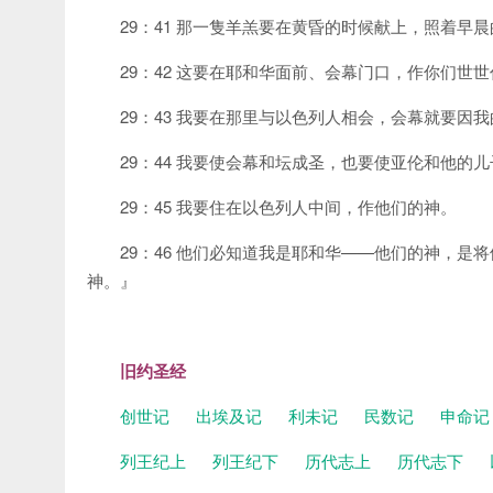
29：41 那一隻羊羔要在黄昏的时候献上，照着
29：42 这要在耶和华面前、会幕门口，作你们
29：43 我要在那里与以色列人相会，会幕就要因
29：44 我要使会幕和坛成圣，也要使亚伦和他的
29：45 我要住在以色列人中间，作他们的神。
29：46 他们必知道我是耶和华——他们的神，
神。』
旧约圣经
创世记
出埃及记
利未记
民数记
申命
列王纪上
列王纪下
历代志上
历代志下