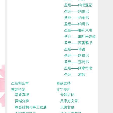
圣经——约书亚记
圣经——约伯记
圣经——约拿书
圣经——约珥书
圣经——耶利米书
圣经——耶利米哀歌
圣经——西番雅书
圣经——诗篇
圣经——路得记
圣经——那鸿书
圣经——阿摩司书
圣经——雅歌
圣经和合本
奉献支持
整装待发
文字专栏
基要真理
专题讨论
异端分辨
共享好文章
教会结构与事工发展
天路甘泉