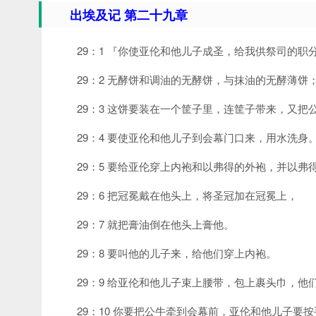
出埃及记 第二十九章
29：1 『你使亚伦和他儿子成圣，给我供祭司的
29：2 无酵饼和调油的无酵饼，与抹油的无酵薄饼
29：3 这饼要装在一个筐子里，连筐子带来，又把
29：4 要使亚伦和他儿子到会幕门口来，用水洗身
29：5 要给亚伦穿上内袍和以弗得的外袍，并以
29：6 把冠冕戴在他头上，将圣冠加在冠冕上，
29：7 就把膏油倒在他头上膏他。
29：8 要叫他的儿子来，给他们穿上内袍。
29：9 给亚伦和他儿子束上腰带，包上裹头巾，
29：10 你要把公牛牵到会幕前，亚伦和他儿子要