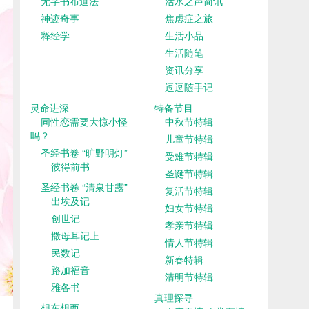
无字书布道法
活水之声简讯
神迹奇事
焦虑症之旅
释经学
生活小品
生活随笔
资讯分享
逗逗随手记
灵命进深
特备节目
同性恋需要大惊小怪
中秋节特辑
吗？
儿童节特辑
圣经书卷 “旷野明灯”
受难节特辑
彼得前书
圣诞节特辑
圣经书卷 “清泉甘露”
复活节特辑
出埃及记
妇女节特辑
创世记
孝亲节特辑
撒母耳记上
情人节特辑
民数记
新春特辑
路加福音
清明节特辑
雅各书
真理探寻
想东想西