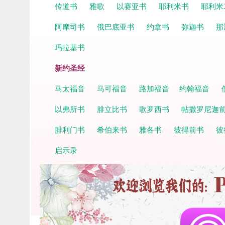
传道书
雅歌
以赛亚书
耶利米书
耶利米
阿摩司书
俄巴底亚书
约拿书
弥迦书
那
玛拉基书
新约圣经
马太福音
马可福音
路加福音
约翰福音
以弗所书
腓立比书
歌罗西书
帖撒罗尼迦
腓利门书
希伯来书
雅各书
彼得前书
彼
启示录