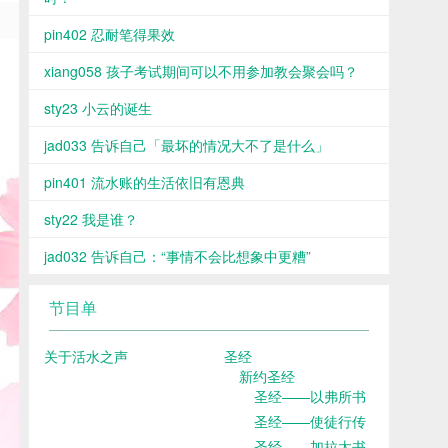
pin402 忍耐笔得果效
xiang058 孩子考试期间可以不用参加教会聚会吗？
sty23 小云的诞生
jad033 告诉自己「最坏的情况大不了是什么」
pin401 流水账的生活依旧有恩典
sty22 我是谁？
jad032 告诉自己：“事情不会比想象中更糟”
节目单
关于活水之声
圣经
新约圣经
圣经——以弗所书
圣经——使徒行传
圣经——加拉太书