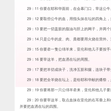
29：11 你要在耶和华面前，在会幕门口，宰这公牛
29：12 要取些公牛的血，用指头抹在坛的四角上
29：13 要把一切盖脏的脂油与肝上的网子，并两
29：14 只是公牛的皮、肉、粪都要用火烧在营外
29：15 你要牵一隻公绵羊来，亚伦和他儿子要按
29：16 要宰这羊，把血洒在坛的周围。
29：17 要把羊切成块子，洗净五脏和腿，连块子
29：18 要把全羊烧在坛上，是给耶和华献的燔祭
29：19 你要将那一只公绵羊牵来，亚伦和他儿子
29：20 你要宰这羊，取点血抹在亚伦的右耳垂
并要把血洒在坛的四围。