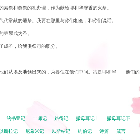
早晨的素祭和奠祭的礼办理，作为献给耶和华馨香的火祭。
世世代代常献的燔祭。我要在那里与你们相会，和你们说话。
我的荣耀成为圣。
儿子成圣，给我供祭司的职分。
是将他们从埃及地领出来的，为要住在他们中间。我是耶和华——他们的
记
约书亚记
士师记
路得记
撒母耳记上
撒母耳记下
以斯拉记
尼希米记
以斯帖记
约伯记
诗篇
箴言