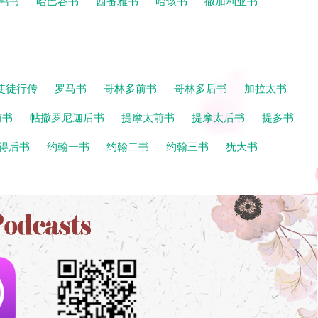
鸿书
哈巴谷书
西番雅书
哈该书
撒加利亚书
使徒行传
罗马书
哥林多前书
哥林多后书
加拉太书
前书
帖撒罗尼迦后书
提摩太前书
提摩太后书
提多书
得后书
约翰一书
约翰二书
约翰三书
犹大书