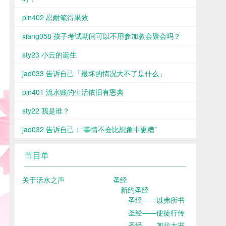
pin402 忍耐笔得果效
xiang058 孩子考试期间可以不用参加教会聚会吗？
sty23 小云的诞生
jad033 告诉自己「最坏的情况大不了是什么」
pin401 流水账的生活依旧有恩典
sty22 我是谁？
jad032 告诉自己：“事情不会比想象中更糟”
节目单
关于活水之声
圣经
新约圣经
圣经——以弗所书
圣经——使徒行传
圣经——加拉太书