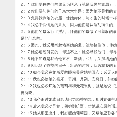
2： 1 你们要称你们的弟兄为阿米（就是我民的意思
2： 2 你们要与你们的母亲大大争辩；因为她不是我
2： 3 免得我剥她的衣服，使她赤体，与才生的时候
2： 4 我必不怜悯她的儿女，因为他们是从淫乱而生的。
2： 5 他们的母亲行了淫乱，怀他们的母做了可羞耻
是他们给的。
2： 6 因此，我必用荆棘堵塞她的道，筑墙挡住他，使
2： 7 她必追随所爱的，却追不上；她必寻找他们，
2： 8 她不知道是我给他五谷、新酒，和油，又加增
2： 9 因此到了收割的日子，出酒的时候，我必将我
2： 10 如今我必在她所爱的眼前显露她的丑态；必无
2： 11 我也必使她的宴乐、节期、月朔、安息日，并
2： 12 我也必毁坏她的葡萄树和无花果树，就是她
兽所吃。
2： 13 我必追讨她素日给诸巴力烧香的罪；那时她
2： 14 后来我必劝导她，领她到旷野，对她说安慰的话
2： 15 她从那里出来，我必赐她葡萄园，又赐她亚