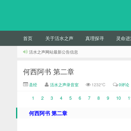
首页
关于活水之声
真理探寻
灵命进
活水之声网站最新公告信息
何西阿书 第二章
圣经
活水之声录音室
1232℃
0评论
1
2
3
4
5
6
7
8
9
10
1
何西阿书 第二章