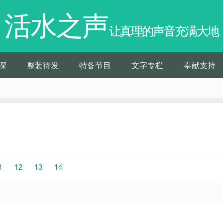
活水之声
让真理的声音充满大地
深
整装待发
特备节目
文字专栏
奉献支持
1
12
13
14