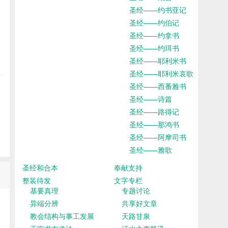
圣经——约书亚记
圣经——约伯记
圣经——约拿书
圣经——约珥书
圣经——耶利米书
圣经——耶利米哀歌
圣经——西番雅书
圣经——诗篇
圣经——路得记
圣经——那鸿书
圣经——阿摩司书
圣经——雅歌
圣经和合本
奉献支持
整装待发
文字专栏
基要真理
专题讨论
异端分辨
共享好文章
教会结构与事工发展
天路甘泉