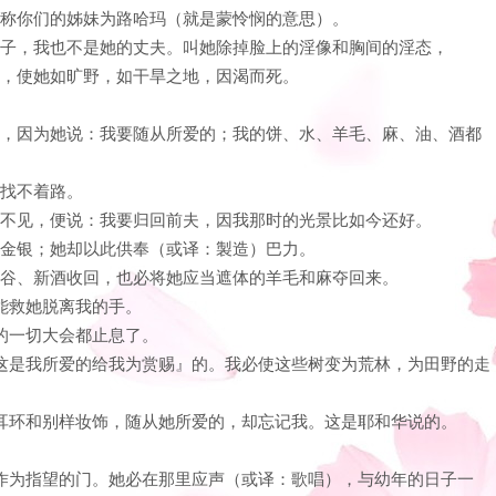
），称你们的姊妹为路哈玛（就是蒙怜悯的意思）。
的妻子，我也不是她的丈夫。叫她除掉脸上的淫像和胸间的淫态，
一样，使她如旷野，如干旱之地，因渴而死。
的事，因为她说：我要随从所爱的；我的饼、水、羊毛、麻、油、酒都
她找不着路。
却寻不见，便说：我要归回前夫，因我那时的光景比如今还好。
她的金银；她却以此供奉（或译：製造）巴力。
的五谷、新酒收回，也必将她应当遮体的羊毛和麻夺回来。
人能救她脱离我的手。
她的一切大会都止息了。
说『这是我所爱的给我为赏赐』的。我必使这些树变为荒林，为田野的走
佩带耳环和别样妆饰，随从她所爱的，却忘记我。这是耶和华说的。
。
割谷作为指望的门。她必在那里应声（或译：歌唱），与幼年的日子一