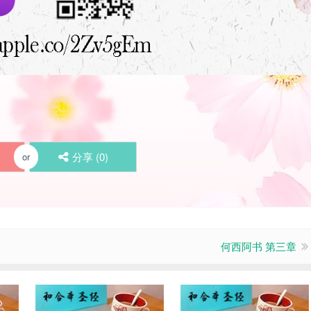
分享 (
0
)
or
何西阿书 第三章