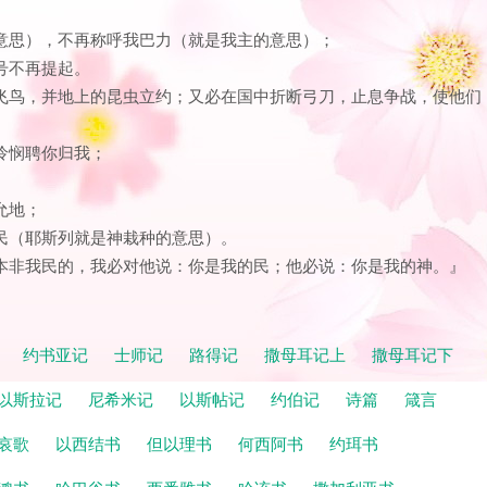
的意思），不再称呼我巴力（就是我主的意思）；
名号不再提起。
中的飞鸟，并地上的昆虫立约；又必在国中折断弓刀，止息争战，使他们
、怜悯聘你归我；
允地；
列民（耶斯列就是神栽种的意思）。
悯；本非我民的，我必对他说：你是我的民；他必说：你是我的神。』
记
约书亚记
士师记
路得记
撒母耳记上
撒母耳记下
以斯拉记
尼希米记
以斯帖记
约伯记
诗篇
箴言
哀歌
以西结书
但以理书
何西阿书
约珥书