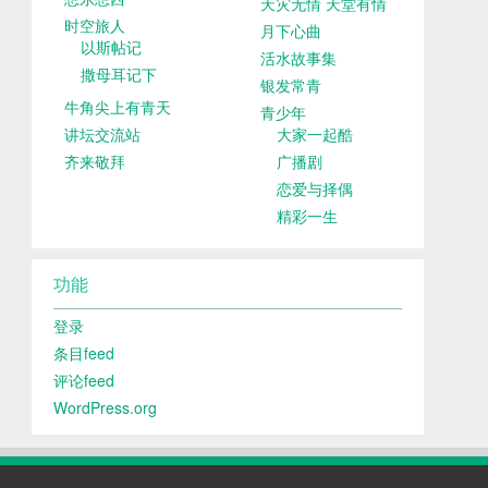
天灾无情 天堂有情
时空旅人
月下心曲
以斯帖记
活水故事集
撒母耳记下
银发常青
牛角尖上有青天
青少年
讲坛交流站
大家一起酷
齐来敬拜
广播剧
恋爱与择偶
精彩一生
功能
登录
条目feed
评论feed
WordPress.org