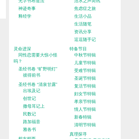
无字书布道法
活水之声简讯
神迹奇事
焦虑症之旅
释经学
生活小品
生活随笔
资讯分享
逗逗随手记
灵命进深
特备节目
同性恋需要大惊小怪
中秋节特辑
吗？
儿童节特辑
圣经书卷 “旷野明灯”
受难节特辑
彼得前书
圣诞节特辑
圣经书卷 “清泉甘露”
复活节特辑
出埃及记
妇女节特辑
创世记
孝亲节特辑
撒母耳记上
情人节特辑
民数记
新春特辑
路加福音
清明节特辑
雅各书
真理探寻
想东想西