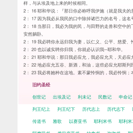
样，与从埃及地上来的时候相同。
2： 16 耶和华说：『那日你必称呼我伊施（就是我夫
2： 17 因为我必从我民的口中除掉诸巴力的名号，这
2： 18 当那日，我必为我的民，与田野的走兽和空
安然躺卧。
2： 19 我必聘你永远归我为妻，以仁义、公平、慈爱
2： 20 也以诚实聘你归我，你就必认识我─耶和华。
2： 21 耶和华说：那日我必应允，我必应允天，天必应
2： 22 地必应允五谷、新酒，和油，这些必应允耶斯
2： 23 我必将她种在这地。素不蒙怜悯的，我必怜
旧约圣经
创世记
出埃及记
利未记
民数记
申命
列王纪上
列王纪下
历代志上
历代志下
传道书
雅歌
以赛亚书
耶利米书
耶利米