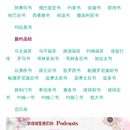
阿摩司书
俄巴底亚书
约拿书
弥迦书
那鸿书
哈巴谷书
西番雅书
哈该书
撒加利亚书
玛拉基书
新约圣经
马太福音
马可福音
路加福音
约翰福音
使徒行
传
罗马书
哥林多前书
哥林多后书
加拉太书
以弗所书
腓立比书
歌罗西书
帖撒罗尼迦前书
帖撒罗尼迦后书
提摩太前书
提摩太后书
提多书
腓利门书
希伯来书
雅各书
彼得前书
彼得后
书
约翰一书
约翰二书
约翰三书
犹大书
启示录