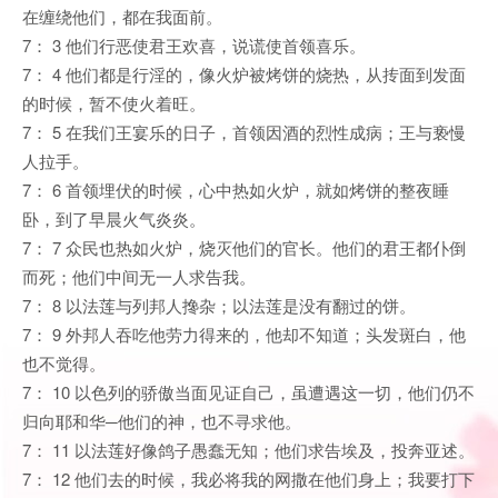
在缠绕他们，都在我面前。
7： 3 他们行恶使君王欢喜，说谎使首领喜乐。
7： 4 他们都是行淫的，像火炉被烤饼的烧热，从抟面到发面
的时候，暂不使火着旺。
7： 5 在我们王宴乐的日子，首领因酒的烈性成病；王与亵慢
人拉手。
7： 6 首领埋伏的时候，心中热如火炉，就如烤饼的整夜睡
卧，到了早晨火气炎炎。
7： 7 众民也热如火炉，烧灭他们的官长。他们的君王都仆倒
而死；他们中间无一人求告我。
7： 8 以法莲与列邦人搀杂；以法莲是没有翻过的饼。
7： 9 外邦人吞吃他劳力得来的，他却不知道；头发斑白，他
也不觉得。
7： 10 以色列的骄傲当面见证自己，虽遭遇这一切，他们仍不
归向耶和华─他们的神，也不寻求他。
7： 11 以法莲好像鸽子愚蠢无知；他们求告埃及，投奔亚述。
7： 12 他们去的时候，我必将我的网撒在他们身上；我要打下