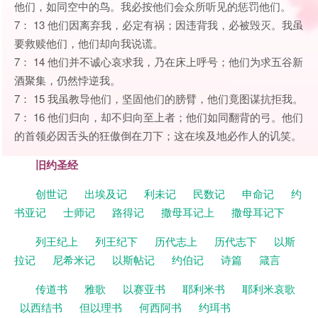
他们，如同空中的鸟。我必按他们会众所听见的惩罚他们。
7： 13 他们因离弃我，必定有祸；因违背我，必被毁灭。我虽
要救赎他们，他们却向我说谎。
7： 14 他们并不诚心哀求我，乃在床上呼号；他们为求五谷新
酒聚集，仍然悖逆我。
7： 15 我虽教导他们，坚固他们的膀臂，他们竟图谋抗拒我。
7： 16 他们归向，却不归向至上者；他们如同翻背的弓。他们
的首领必因舌头的狂傲倒在刀下；这在埃及地必作人的讥笑。
旧约圣经
创世记
出埃及记
利未记
民数记
申命记
约
书亚记
士师记
路得记
撒母耳记上
撒母耳记下
列王纪上
列王纪下
历代志上
历代志下
以斯
拉记
尼希米记
以斯帖记
约伯记
诗篇
箴言
传道书
雅歌
以赛亚书
耶利米书
耶利米哀歌
以西结书
但以理书
何西阿书
约珥书