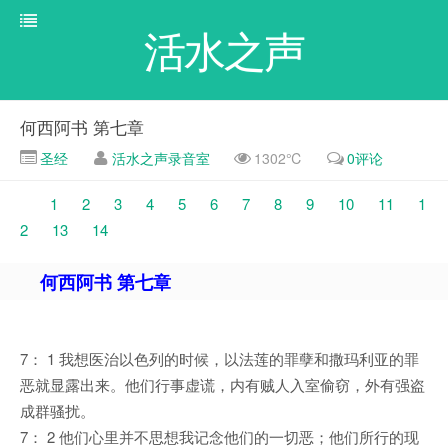
活水之声
何西阿书 第七章
圣经
活水之声录音室
1302℃
0评论
1
2
3
4
5
6
7
8
9
10
11
1
2
13
14
何西阿书 第七章
7： 1 我想医治以色列的时候，以法莲的罪孽和撒玛利亚的罪
恶就显露出来。他们行事虚谎，内有贼人入室偷窃，外有强盗
成群骚扰。
7： 2 他们心里并不思想我记念他们的一切恶；他们所行的现