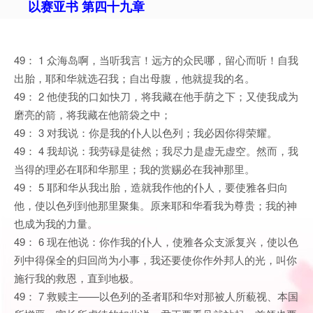
以赛亚书 第四十九章
49： 1 众海岛啊，当听我言！远方的众民哪，留心而听！自我
出胎，耶和华就选召我；自出母腹，他就提我的名。
49： 2 他使我的口如快刀，将我藏在他手荫之下；又使我成为
磨亮的箭，将我藏在他箭袋之中；
49： 3 对我说：你是我的仆人以色列；我必因你得荣耀。
49： 4 我却说：我劳碌是徒然；我尽力是虚无虚空。然而，我
当得的理必在耶和华那里；我的赏赐必在我神那里。
49： 5 耶和华从我出胎，造就我作他的仆人，要使雅各归向
他，使以色列到他那里聚集。原来耶和华看我为尊贵；我的神
也成为我的力量。
49： 6 现在他说：你作我的仆人，使雅各众支派复兴，使以色
列中得保全的归回尚为小事，我还要使你作外邦人的光，叫你
施行我的救恩，直到地极。
49： 7 救赎主——以色列的圣者耶和华对那被人所藐视、本国