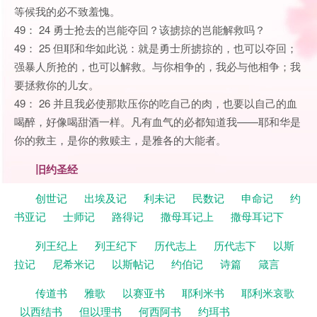
等候我的必不致羞愧。
49： 24 勇士抢去的岂能夺回？该掳掠的岂能解救吗？
49： 25 但耶和华如此说：就是勇士所掳掠的，也可以夺回；
强暴人所抢的，也可以解救。与你相争的，我必与他相争；我
要拯救你的儿女。
49： 26 并且我必使那欺压你的吃自己的肉，也要以自己的血
喝醉，好像喝甜酒一样。凡有血气的必都知道我——耶和华是
你的救主，是你的救赎主，是雅各的大能者。
旧约圣经
创世记
出埃及记
利未记
民数记
申命记
约
书亚记
士师记
路得记
撒母耳记上
撒母耳记下
列王纪上
列王纪下
历代志上
历代志下
以斯
拉记
尼希米记
以斯帖记
约伯记
诗篇
箴言
传道书
雅歌
以赛亚书
耶利米书
耶利米哀歌
以西结书
但以理书
何西阿书
约珥书