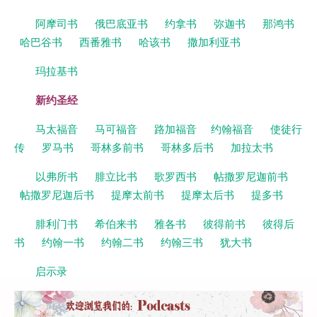
阿摩司书
俄巴底亚书
约拿书
弥迦书
那鸿书
哈巴谷书
西番雅书
哈该书
撒加利亚书
玛拉基书
新约圣经
马太福音
马可福音
路加福音
约翰福音
使徒行
传
罗马书
哥林多前书
哥林多后书
加拉太书
以弗所书
腓立比书
歌罗西书
帖撒罗尼迦前书
帖撒罗尼迦后书
提摩太前书
提摩太后书
提多书
腓利门书
希伯来书
雅各书
彼得前书
彼得后
书
约翰一书
约翰二书
约翰三书
犹大书
启示录