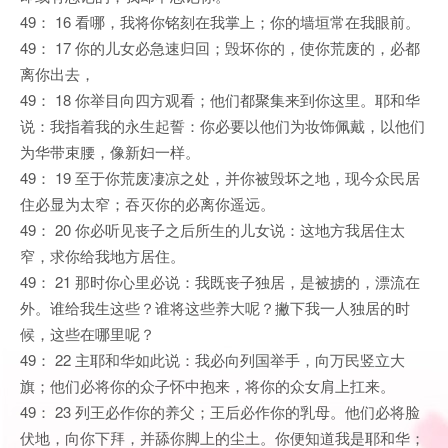
49： 16 看哪，我将你铭刻在我掌上；你的墙垣常在我眼前。
49： 17 你的儿女必急速归回；毁坏你的，使你荒废的，必都
离你出去，
49： 18 你举目向四方观看；他们都聚集来到你这里。耶和华
说：我指着我的永生起誓：你必要以他们为妆饰佩戴，以他们
为华带束腰，像新妇一样。
49： 19 至于你荒废凄凉之处，并你被毁坏之地，现今众民居
住必显为太窄；吞灭你的必离你遥远。
49： 20 你必听见丧子之后所生的儿女说：这地方我居住太
窄，求你给我地方居住。
49： 21 那时你心里必说：我既丧子独居，是被掳的，漂流在
外。谁给我生这些？谁将这些养大呢？撇下我一人独居的时
候，这些在哪里呢？
49： 22 主耶和华如此说：我必向列国举手，向万民竖立大
旗；他们必将你的众子怀中抱来，将你的众女肩上扛来。
49： 23 列王必作你的养父；王后必作你的乳母。他们必将脸
伏地，向你下拜，并舔你脚上的尘土。你便知道我是耶和华；