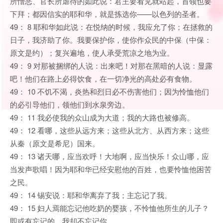
所憎恶、官长所虐待的如此说：君王要看见就站起，首领也要
下拜；都因信实的耶和华，就是拣选你——以色列的圣者。
49： 8 耶和华如此说：在悦纳的时候，我应允了你；在拯救的
日子，我济助了你。我要保护你，使你作众民的中保（中保：
原文是约）；复兴遍地，使人承受荒凉之地为业。
49： 9 对那被捆绑的人说：出来吧！对那在黑暗的人说：显露
吧！他们在路上必得饮食，在一切净光的高处必有食物。
49： 10 不饥不渴，炎热和烈日必不伤害他们；因为怜恤他们
的必引导他们，领他们到水泉旁边。
49： 11 我必使我的众山成为大道；我的大路也被修高。
49： 12 看哪，这些从远方来；这些从北方、从西方来；这些
从秦（原文是希尼）国来。
49： 13 诸天哪，应当欢呼！大地啊，应当快乐！众山哪，应
当发声歌唱！因为耶和华已经安慰他的百姓，也要怜恤他困苦
之民。
49： 14 锡安说：耶和华离弃了我；主忘记了我。
49： 15 妇人焉能忘记他吃奶的婴孩，不怜恤他所生的儿子？
即或有忘记的，我却不忘记你。