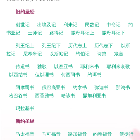
旧约圣经
创世记
出埃及记
利未记
民数记
申命记
约
书亚记
士师记
路得记
撒母耳记上
撒母耳记下
列王纪上
列王纪下
历代志上
历代志下
以斯
拉记
尼希米记
以斯帖记
约伯记
诗篇
箴言
传道书
雅歌
以赛亚书
耶利米书
耶利米哀歌
以西结书
但以理书
何西阿书
约珥书
阿摩司书
俄巴底亚书
约拿书
弥迦书
那鸿书
哈巴谷书
西番雅书
哈该书
撒加利亚书
玛拉基书
新约圣经
马太福音
马可福音
路加福音
约翰福音
使徒行