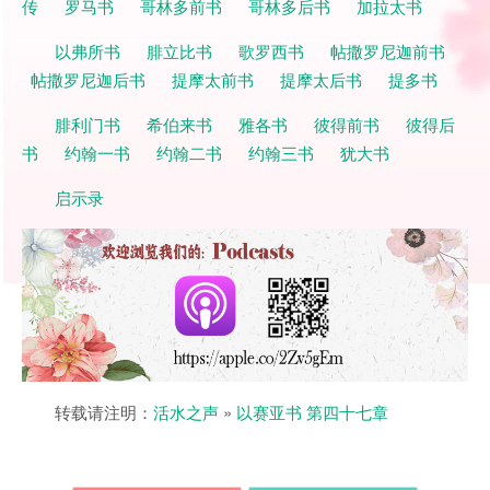
传
罗马书
哥林多前书
哥林多后书
加拉太书
以弗所书
腓立比书
歌罗西书
帖撒罗尼迦前书
帖撒罗尼迦后书
提摩太前书
提摩太后书
提多书
腓利门书
希伯来书
雅各书
彼得前书
彼得后
书
约翰一书
约翰二书
约翰三书
犹大书
启示录
转载请注明：
活水之声
»
以赛亚书 第四十七章