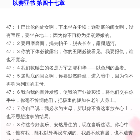
以赛亚书 第四十七章
47： 1 巴比伦的处女啊，下来坐在尘埃；迦勒底的闺女啊，没
有宝座，要坐在地上；因为你不再称为柔弱娇嫩的。
47： 2 要用磨磨面，揭去帕子，脱去长衣，露腿趟河。
47： 3 你的下体必被露出；你的丑陋必被看见。我要报仇，谁
也不宽容。
47： 4 我们救赎主的名是万军之耶和华——以色列的圣者。
47： 5 迦勒底的闺女啊，你要默然静坐，进入暗中，因为你不
再称为列国的主母。
47： 6 我向我的百姓发怒，使我的产业被亵渎，将他们交在你
手中，你毫不怜悯他们，把极重的轭加在老年人身上。
47： 7 你自己说：我必永为主母，所以你不将这事放在心上，
也不思想这事的结局。
47： 8 你这专好宴乐、安然居住的，现在当听这话。你心中
说：惟有我，除我以外再没有别的。我必不致寡居，也不遭丧