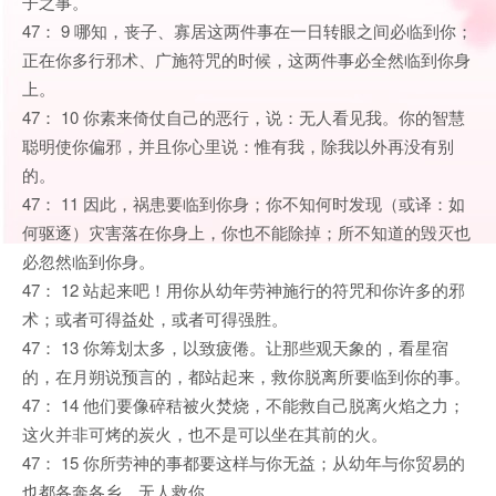
子之事。
47： 9 哪知，丧子、寡居这两件事在一日转眼之间必临到你；
正在你多行邪术、广施符咒的时候，这两件事必全然临到你身
上。
47： 10 你素来倚仗自己的恶行，说：无人看见我。你的智慧
聪明使你偏邪，并且你心里说：惟有我，除我以外再没有别
的。
47： 11 因此，祸患要临到你身；你不知何时发现（或译：如
何驱逐）灾害落在你身上，你也不能除掉；所不知道的毁灭也
必忽然临到你身。
47： 12 站起来吧！用你从幼年劳神施行的符咒和你许多的邪
术；或者可得益处，或者可得强胜。
47： 13 你筹划太多，以致疲倦。让那些观天象的，看星宿
的，在月朔说预言的，都站起来，救你脱离所要临到你的事。
47： 14 他们要像碎秸被火焚烧，不能救自己脱离火焰之力；
这火并非可烤的炭火，也不是可以坐在其前的火。
47： 15 你所劳神的事都要这样与你无益；从幼年与你贸易的
也都各奔各乡，无人救你。