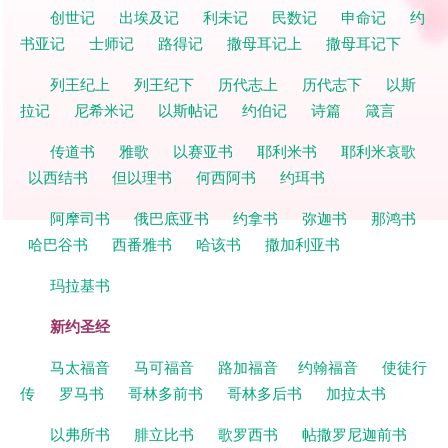
创世记
出埃及记
利未记
民数记
申命记
约
书亚记
士师记
路得记
撒母耳记上
撒母耳记下
列王纪上
列王纪下
历代志上
历代志下
以斯
拉记
尼希米记
以斯帖记
约伯记
诗篇
箴言
传道书
雅歌
以赛亚书
耶利米书
耶利米哀歌
以西结书
但以理书
何西阿书
约珥书
阿摩司书
俄巴底亚书
约拿书
弥迦书
那鸿书
哈巴谷书
西番雅书
哈该书
撒加利亚书
玛拉基书
新约圣经
马太福音
马可福音
路加福音
约翰福音
使徒行
传
罗马书
哥林多前书
哥林多后书
加拉太书
以弗所书
腓立比书
歌罗西书
帖撒罗尼迦前书