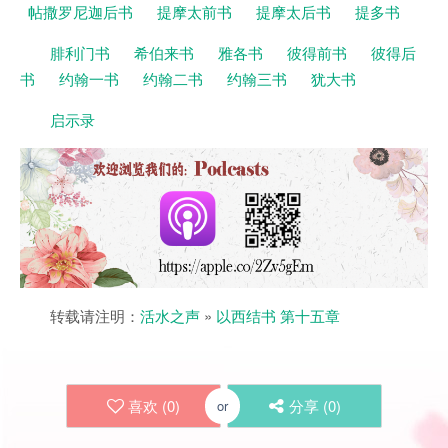
帖撒罗尼迦后书
提摩太前书
提摩太后书
提多书
腓利门书
希伯来书
雅各书
彼得前书
彼得后
书
约翰一书
约翰二书
约翰三书
犹大书
启示录
转载请注明：
活水之声
»
以西结书 第十五章
喜欢 (
0
)
分享 (
0
)
or