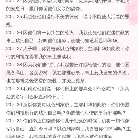
20： 24 因为他们不遵行我的典章，竟厌弃我的律例，干犯我
的安息日，眼目仰望他们父亲的偶像。
20： 25 我也任他们遵行不美的律例，谨守不能使人活着的恶
规。
20： 26 因他们将一切头生的经火，我就任凭他们在这供献的
事上玷污自己，好叫他们凄凉，使他们知道我是耶和华。
20： 27 人子啊，你要告诉以色列家说，主耶和华如此说：你
们的列祖在得罪我的事上亵渎我；
20： 28 因为我领他们到了我起誓应许赐给他们的地，他们看
见各高山、各茂密树，就在那裡献祭，奉上惹我发怒的供物，
也在那裡焚烧馨香的祭牲，并浇上奠祭。
20： 29 我就对他们说：你们所上的那高处叫什么呢？（那高
处的名字叫巴麻直到今日。）
20： 30 所以你要对以色列家说，主耶和华如此说：你们仍照
你们列祖所行的玷污自己吗？仍照他们可憎的事行邪淫吗？
20： 31 你们奉上供物使你们儿子经火的时候，仍将一切偶像
玷污自己，直到今日吗？以色列家啊，我岂被你们求问吗？主
耶和华说：我指着我的永生起誓，我必不被你们求问。