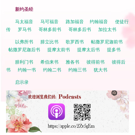
新约圣经
马太福音
马可福音
路加福音
约翰福音
使徒行
传
罗马书
哥林多前书
哥林多后书
加拉太书
以弗所书
腓立比书
歌罗西书
帖撒罗尼迦前书
帖撒罗尼迦后书
提摩太前书
提摩太后书
提多书
腓利门书
希伯来书
雅各书
彼得前书
彼得后
书
约翰一书
约翰二书
约翰三书
犹大书
启示录