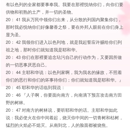
有以色列的全家都要事奉我。我要在那裡悦纳你们，向你们要
供物和初熟的土产，并一切的圣物。
20： 41 我从万民中领你们出来，从分散的列国内聚集你们，
那时我必悦纳你们好像馨香之祭，要在外邦人眼前在你们身上
显为圣。
20： 42 我领你们进入以色列地，就是我起誓应许赐给你们列
祖之地，那时你们就知道我是耶和华。
20： 43 你们在那裡要追念玷污自己的行动作为，又要因所做
的一切恶事厌恶自己。
20： 44 主耶和华说：以色列家啊，我为我名的缘故，不照着
你们的恶行和你们的坏事待你们；你们就知道我是耶和华。』
20： 45 耶和华的话临到我说：
20： 46 『人子啊，你要面向南方，向南滴下预言攻击南方田
野的树林。
20： 47 对南方的树林说，要听耶和华的话。主耶和华如此
说：我必使火在你中间着起，烧灭你中间的一切青树和枯树，
猛烈的火焰必不熄灭。从南到北，人的脸面都被烧焦。