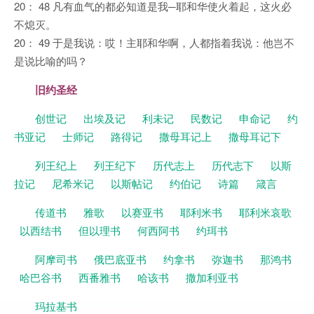
20： 48 凡有血气的都必知道是我─耶和华使火着起，这火必
不熄灭。
20： 49 于是我说：哎！主耶和华啊，人都指着我说：他岂不
是说比喻的吗？
旧约圣经
创世记
出埃及记
利未记
民数记
申命记
约
书亚记
士师记
路得记
撒母耳记上
撒母耳记下
列王纪上
列王纪下
历代志上
历代志下
以斯
拉记
尼希米记
以斯帖记
约伯记
诗篇
箴言
传道书
雅歌
以赛亚书
耶利米书
耶利米哀歌
以西结书
但以理书
何西阿书
约珥书
阿摩司书
俄巴底亚书
约拿书
弥迦书
那鸿书
哈巴谷书
西番雅书
哈该书
撒加利亚书
玛拉基书