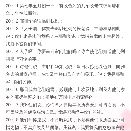
20： 1 第七年五月初十日，有以色列的几个长老来求问耶和
华，坐在我面前。
20： 2 耶和华的话临到我说：
20： 3 『人子啊，你要告诉以色列的长老说，主耶和华如此
说：你们来是求问我吗？主耶和华说：我指着我的永生起誓，
我必不被你们求问。
20： 4 人子啊，你要审问审问他们吗？你当使他们知道他们列
祖那些可憎的事，
20： 5 对他们说，主耶和华如此说：当日我拣选以色列，向雅
各家的后裔起誓，在埃及地将自己向他们显现，说：我是耶和
华─你们的神。
20： 6 那日我向他们起誓，必领他们出埃及地，到我为他们察
看的流奶与蜜之地；那地在万国中是有荣耀的。
20： 7 我对他们说，你们各人要抛弃眼所喜爱那可憎之物，不
可因埃及的偶像玷污自己。我是耶和华─你们的神。
20： 8 他们却悖逆我，不肯听从我，不抛弃他们眼所喜爱那可
憎之物，不离弃埃及的偶像。我就说，我要将我的忿怒倾在他