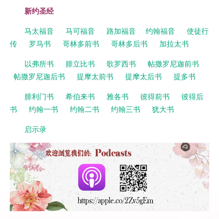
新约圣经
马太福音
马可福音
路加福音
约翰福音
使徒行
传
罗马书
哥林多前书
哥林多后书
加拉太书
以弗所书
腓立比书
歌罗西书
帖撒罗尼迦前书
帖撒罗尼迦后书
提摩太前书
提摩太后书
提多书
腓利门书
希伯来书
雅各书
彼得前书
彼得后
书
约翰一书
约翰二书
约翰三书
犹大书
启示录