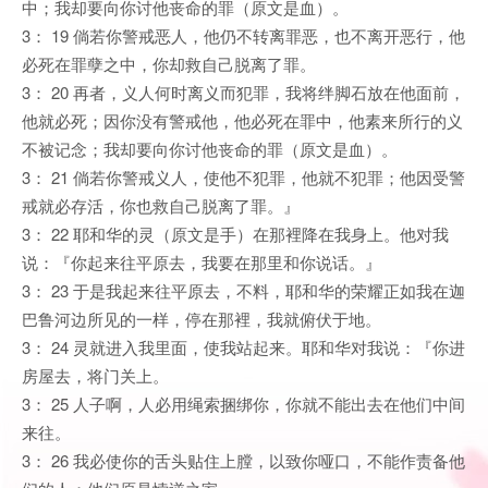
中；我却要向你讨他丧命的罪（原文是血）。
3： 19 倘若你警戒恶人，他仍不转离罪恶，也不离开恶行，他
必死在罪孽之中，你却救自己脱离了罪。
3： 20 再者，义人何时离义而犯罪，我将绊脚石放在他面前，
他就必死；因你没有警戒他，他必死在罪中，他素来所行的义
不被记念；我却要向你讨他丧命的罪（原文是血）。
3： 21 倘若你警戒义人，使他不犯罪，他就不犯罪；他因受警
戒就必存活，你也救自己脱离了罪。』
3： 22 耶和华的灵（原文是手）在那裡降在我身上。他对我
说：『你起来往平原去，我要在那里和你说话。』
3： 23 于是我起来往平原去，不料，耶和华的荣耀正如我在迦
巴鲁河边所见的一样，停在那裡，我就俯伏于地。
3： 24 灵就进入我里面，使我站起来。耶和华对我说：『你进
房屋去，将门关上。
3： 25 人子啊，人必用绳索捆绑你，你就不能出去在他们中间
来往。
3： 26 我必使你的舌头贴住上膛，以致你哑口，不能作责备他