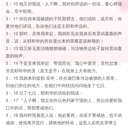
3： 10 他又对我说：人子啊，我对你所说的一切话，要心裡领
会，耳中听闻。
3： 11 你往你本国被掳的子民那裡去，他们或听，或不听，你
要对他们讲说，告诉他们这是主耶和华说的。
3： 12 那时，灵将我举起，我就听见在我身后有震动轰轰的声
音，说：从耶和华的所在显出来的荣耀是该称颂的！
3： 13 我又听见那活物翅膀相碰，与活物旁边轮子旋转震动轰
轰的响声。
3： 14 于是灵将我举起，带我而去。我心中甚苦，灵性忿激，
并且耶和华的灵（原文是手）在我身上大有能力。
3： 15 我就来到提勒·亚毕，住在迦巴鲁河边被掳的人那里，
到他们所住的地方，在他们中间忧忧闷闷地坐了七日。
3： 16 过了七日，耶和华的话临到我说：
3： 17 『人子啊，我立你作以色列家守望的人，所以你要听我
口中的话，替我警戒他们。
3： 18 我何时指着恶人说：他必要死；你若不警戒他，也不劝
戒他，使他离开恶行，拯救他的性命，这恶人必死在罪孽之