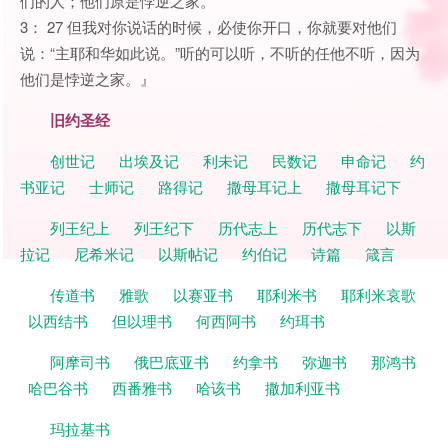
们的人；他们原是悖逆之家。
3： 27 但我对你说话的时候，必使你开口，你就要对他们
说：“主耶和华如此说。”听的可以听，不听的任他不听，因为
他们是悖逆之家。』
旧约圣经
创世记
出埃及记
利未记
民数记
申命记
约
书亚记
士师记
路得记
撒母耳记上
撒母耳记下
列王纪上
列王纪下
历代志上
历代志下
以斯
拉记
尼希米记
以斯帖记
约伯记
诗篇
箴言
传道书
雅歌
以赛亚书
耶利米书
耶利米哀歌
以西结书
但以理书
何西阿书
约珥书
阿摩司书
俄巴底亚书
约拿书
弥迦书
那鸿书
哈巴谷书
西番雅书
哈该书
撒加利亚书
玛拉基书