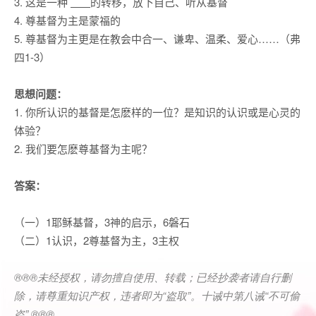
3.
这是一种
的转移，放下自己、听从基督
4.
尊基督为主是蒙福的
5.
尊基督为主更是在教会中合一、谦卑、温柔、爱心
……
（弗
四
1-
3
）
思想问题：
1.
你所认识的基督是怎麽样的一位？是知识的认识或是心灵的
体
验？
2.
我们要怎麽尊基督为主呢？
答案：
（一）
1
耶稣基督，
3
神的启示，
6
磐石
（二）
1
认识，
2
尊基督为
主，
3
主权
®®®
未经授权，请勿擅自使用、转载；已经抄袭者请自行删
除，请尊重知识产权，违者即为
“
盗取
”
。十诫中第八诫
“
不可偷
盗
” ®®®