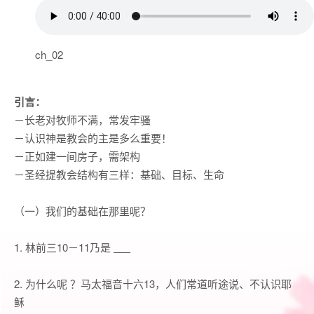
ch_02
引言：
－长老对牧师不满，常发牢骚
－认识神是教会的主是多么重要！
－正如建一间房子，需架构
－圣经提教会结构有三样：基础、目标、生命
（一）我们的基础在那里呢？
1.
林前三
10
－
11
乃是
2.
为什么呢 ？马太福音十六
13
，人们常道听途说、不认识耶
稣