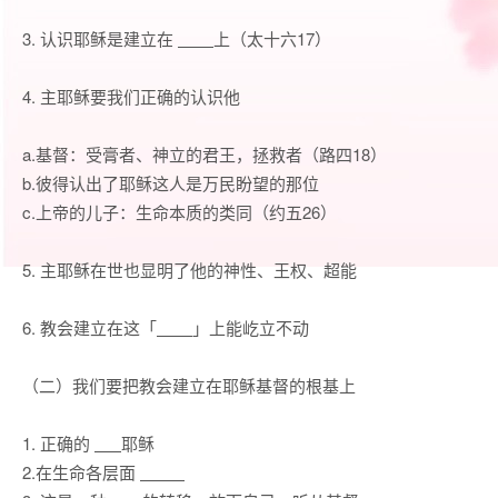
3.
认识耶稣是建立在
上（太十六
17
）
4.
主耶稣要我们正确的认识他
a.基督：受膏者、神立的君王，拯救者（路四
18
）
b.彼得认出了耶稣这人是万民盼望的那位
c.上帝的儿子：生命本质的类同（约五
26
）
5.
主耶稣在世也显明了他的神性、王权、超能
6.
教会建立在这「
」上能屹立不动
（二）我们要把教会建立在耶稣基督的根基上
1.
正确的
耶稣
2.
在生命各层面