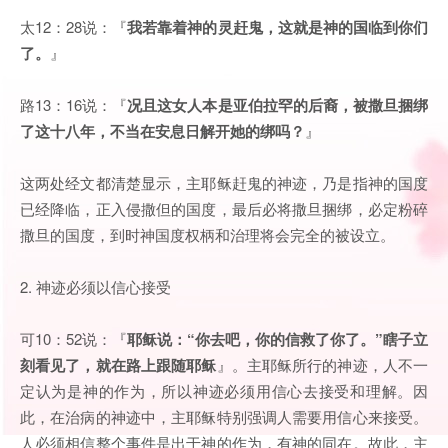
太12：28说：『
我若靠着神的灵赶鬼，这就是神的国临到你们
了。
』
路13：16说：『
况且这女人本是亚伯拉罕的后裔，被撒旦捆绑
了这十八年，不当在安息日解开她的绑吗？
』
这两处经文都清楚显示，主耶稣赶鬼的神迹，乃是指神的国度
已经降临，正入侵撒但的国度，最后必将撒旦捆绑，必定粉碎
撒旦的国度，到时神国度权柄和治理将会完全的被设立。
2. 神迹必须以信心接受
可10：52说：『
耶稣说：“你去吧，你的信救了你了。”瞎子立
刻看见了，就在路上跟随耶稣
』。主耶稣所行的神迹，人不一
定认为是神的作为，所以神迹必须用信心去接受和理解。因
此，在治病的神迹中，主耶稣特别强调人需要用信心来接受。
人必须相信整个事件是出于神的作为，有神的同在。故此，主