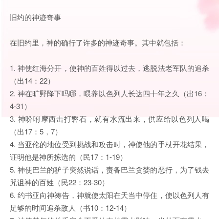
旧约的神迹奇事
在旧约里，神的确行了许多的神迹奇事。其中就包括：
1. 神使红海分开，使神的百姓得以过去，逃脱法老军队的追杀
（出14：22）
2. 神在旷野降下吗哪，喂养以色列人长达四十年之久（出16：
4-31）
3. 神吩咐摩西击打磐石，就有水流出来，供应给以色列人喝
（出17：5，7）
4. 当亚伦的地位受到挑战和攻击时，神使他的手杖开花结果，
证明他是神所拣选的（民17：1-19）
5. 神使巴兰的驴子突然说话，责备巴兰贪婪的恶行，为了钱去
咒诅神的百姓（民22：23-30）
6. 约书亚向神祷告，神就使太阳在天当中停住，使以色列人有
足够的时间追杀敌人（书10：12-14）