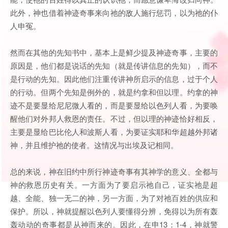
此外，神也借着神迹奇事来向祂的敌人施行惩罚，以为祂的仆
人申冤。
然而在其他的先知书中，基本上是鲜少提及神迹奇事，主要的
原因是，他们都是说话的先知（就是传讲信息的先知），而不
是行动的先知。因此他们注重传讲神所启示的信息，过于个人
的行动。但两个先知是例外的，就是约拿和但以理。约拿的神
迹不是要显给尼尼微人看的，而是要显给以色列人看，为要唤
醒他们对外邦人救恩的责任。不过，但以理的神迹恰好相反，
主要是显给巴比伦人和波斯人看，为要证实耶和华超越外邦诸
神，并且维护祂的使者。这情况与出埃及记相同。
总的来说，神在旧约中所行神迹奇事有其神学的意义、全都与
神的救恩历史有关。一方面为了要启示祂自己，证实祂是超
越、全能、独一无二的神，另一方面，为了对祂百姓的供应和
保护。所以，神就提醒以色列人要懂得分辨，免得以为所有轰
轰动动的奇事都是从神而来的。因此，在申13：1-4，神就警