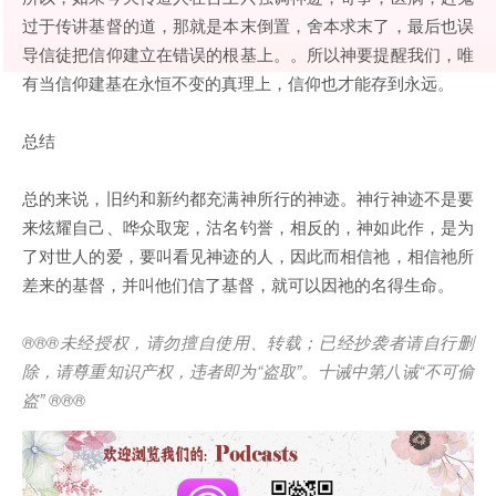
过于传讲基督的道，那就是本末倒置，舍本求末了，最后也误
导信徒把信仰建立在错误的根基上。。所以神要提醒我们，唯
有当信仰建基在永恒不变的真理上，信仰也才能存到永远。
总结
总的来说，旧约和新约都充满神所行的神迹。神行神迹不是要
来炫耀自己、哗众取宠，沽名钓誉，相反的，神如此作，是为
了对世人的爱，要叫看见神迹的人，因此而相信祂，相信祂所
差来的基督，并叫他们信了基督，就可以因祂的名得生命。
®®®
未经授权，请勿擅自使用、转载；已经抄袭者请自行删
除，请尊重知识产权，违者即为
“
盗取
”
。十诫中第八诫
“
不可偷
盗
” ®®®