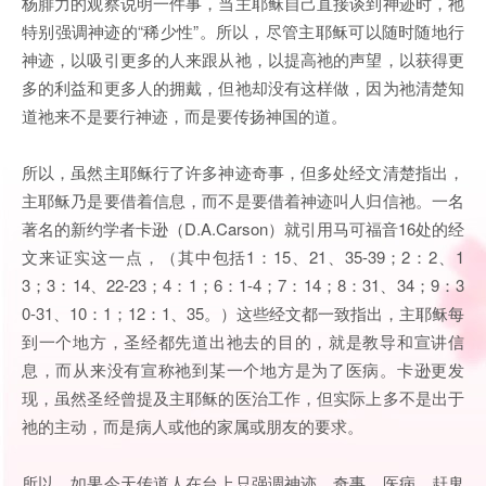
杨腓力的观察说明一件事，当主耶稣自己直接谈到神迹时，祂
特别强调神迹的“稀少性”。所以，尽管主耶稣可以随时随地行
神迹，以吸引更多的人来跟从祂，以提高祂的声望，以获得更
多的利益和更多人的拥戴，但祂却没有这样做，因为祂清楚知
道祂来不是要行神迹，而是要传扬神国的道。
所以，虽然主耶稣行了许多神迹奇事，但多处经文清楚指出，
主耶稣乃是要借着信息，而不是要借着神迹叫人归信祂。一名
著名的新约学者卡逊（D.A.Carson）就引用马可福音16处的经
文来证实这一点，（其中包括1：15、21、35-39；2：2、1
3；3：14、22-23；4：1；6：1-4；7：14；8：31、34；9：3
0-31、10：1；12：1、35。）这些经文都一致指出，主耶稣每
到一个地方，圣经都先道出祂去的目的，就是教导和宣讲信
息，而从来没有宣称祂到某一个地方是为了医病。卡逊更发
现，虽然圣经曾提及主耶稣的医治工作，但实际上多不是出于
祂的主动，而是病人或他的家属或朋友的要求。
所以，如果今天传道人在台上只强调神迹，奇事，医病，赶鬼