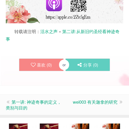
转载请注明：
活水之声
»
第二讲:从新旧约圣经看神迹奇
事
喜欢 (
0
)
分享 (
0
)
or
第一讲: 神迹奇事的定义，
wei003 有关迦拿的研究
类别与目的