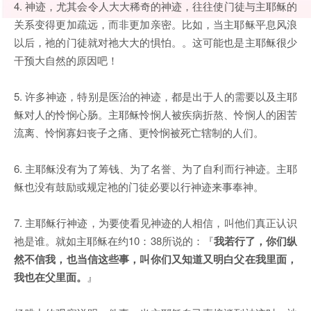
4. 神迹，尤其会令人大大稀奇的神迹，往往使门徒与主耶稣的
关系变得更加疏远，而非更加亲密。比如，当主耶稣平息风浪
以后，祂的门徒就对祂大大的惧怕。。这可能也是主耶稣很少
干预大自然的原因吧！
5. 许多神迹，特别是医治的神迹，都是出于人的需要以及主耶
稣对人的怜悯心肠。主耶稣怜悯人被疾病折熬、怜悯人的困苦
流离、怜悯寡妇丧子之痛、更怜悯被死亡辖制的人们。
6. 主耶稣没有为了筹钱、为了名誉、为了自利而行神迹。主耶
稣也没有鼓励或规定祂的门徒必要以行神迹来事奉神。
7. 主耶稣行神迹，为要使看见神迹的人相信，叫他们真正认识
祂是谁。就如主耶稣在约10：38所说的：『
我若行了，你们纵
然不信我，也当信这些事，叫你们又知道又明白父在我里面，
我也在父里面。
』