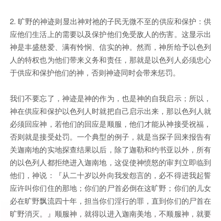
2. 旷野的神迹则显出神对祂的子民无微不至的供应和保护：供
应他们生活上的需要以及保护他们免受敌人的伤害。这显示出
神是丰盛慈爱、满有怜悯、信实的神。然而，神所给予以色列
人的特权也为他们带来义务和责任，那就是以色列人必须忠心
于供应和保护他们的神，否则神迹同时会带来惩罚。
我们不要忘了，神迹是神的作为，也是神的自我启示；所以，
神在供应和保护以色列人时就把自己启示出来，那以色列人就
必须回应神，若他们的回应是顺服，他们才能从神接受祝福，
否则就是接受处罚。一个典型的例子，就是当探子回来报告有
关迦南地的实地探查结果以后，除了迦勒和约书亚以外，所有
的以色列人都拒绝进入迦南地，这促使神愤怒的审判立即临到
他们，神说：『从二十岁以外向我发怨言的，必不得进我起誓
应许叫你们住的那地；你们的尸首必倒在这旷野；你们的儿女
必在旷野飘流四十年，担当你们淫行的罪，直到你们的尸首在
旷野消灭。』顺服神，就得以进入迦南美地，不顺服神，就要