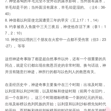
7. 神使基甸的羊毛完全不受外在的露水影响，当外面有露水，
羊毛却是干的；当外面没有露水，羊毛却是湿的。（士6：36-
40）
8. 神借着以利亚使北国遭受三年的旱灾（王上17：1，14）
9. 约拿被吞入鱼腹中三天三夜后，神使他存活下来（拿1：1
7，2：10）
10. 神使但以理的三个朋友在火窑中一点都不受伤害（但3：23
-27）。等等
这些神迹奇事除了都是超自然事件以外，还有一个很重要的共
同点，就是它们都出现在救恩历史的非常时期。换句话说，神
并没有随意行神迹，神所行的都与以色列人的救恩有关。
在圣经历史中，神迹奇事主要集中在三个时期：出埃及时期，
以利亚和以利沙时期，以及耶稣和使徒时期（前两个在旧约，
后一个在新约）。这三个时期都标榜着一个新的纪元的开始。
出埃及标榜以色列民族的开始；以利亚和以利沙标榜先知时代
的开始，而耶稣和使徒则标榜新约时代的开始。当然在其他时