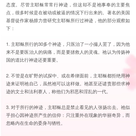
态度。尽管主耶稣常常行神迹，但这却不是祂事奉的主要焦
点，很多时候是在被动或被逼的情况下行出来的。著名的美国
基督徒作家杨腓力曾研究主耶稣所行过神迹，他的部分观察如
下：
1. 主耶稣所行的30多个神迹，只医治了一小撮人罢了，因为他
来不是要医治人的病痛，而是要拯救人的灵魂。祂认为传扬神
国的道比行神迹还要重要。
2. 不管是在旷野的试探中、或在希律面前，主耶稣都拒绝用神
迹来证明祂自己，虽然祂可以这样做。祂甚至还谴责那些求神
迹的文士和法利赛人，称他们为邪恶和淫乱的一代。
3. 对于所行的神迹，主耶稣总是禁止看见的人张扬出去。祂似
乎担心因神迹所产生的信仰：只注重外在现象的华丽奇异，而
忽略内在生命的委身与牺牲。