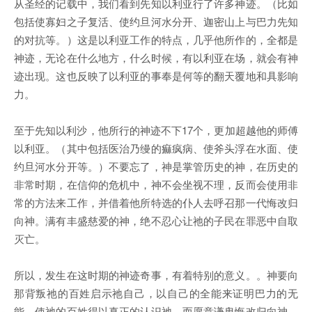
从圣经的记载中，我们看到先知以利亚行了许多神迹。（比如
包括使寡妇之子复活、使约旦河水分开、迦密山上与巴力先知
的对抗等。）这是以利亚工作的特点，几乎他所作的，全都是
神迹，无论在什么地方，什么时候，有以利亚在场，就会有神
迹出现。这也反映了以利亚的事奉是何等的翻天覆地和具影响
力。
至于先知以利沙，他所行的神迹不下17个，更加超越他的师傅
以利亚。（其中包括医治乃缦的痲疯病、使斧头浮在水面、使
约旦河水分开等。）不要忘了，神是掌管历史的神，在历史的
非常时期，在信仰的危机中，神不会坐视不理，反而会使用非
常的方法来工作，并借着他所特选的仆人去呼召那一代悔改归
向神。满有丰盛慈爱的神，绝不忍心让祂的子民在罪恶中自取
灭亡。
所以，发生在这时期的神迹奇事，有着特别的意义。。神要向
那背叛祂的百姓启示祂自己，以自己的全能来证明巴力的无
能，使祂的百姓得以真正的认识祂，而愿意谦卑悔改归向神。