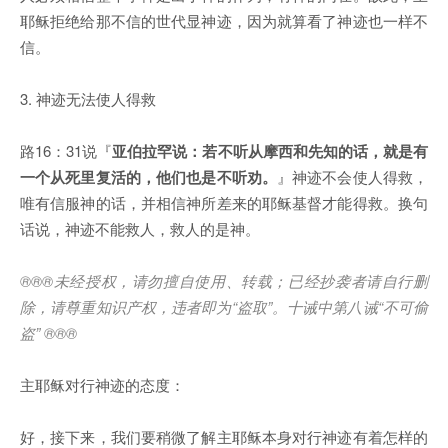
耶稣拒绝给那不信的世代显神迹，因为就算看了神迹也一样不
信。
3. 神迹无法使人得救
路16：31说『
亚伯拉罕说：若不听从摩西和先知的话，就是有
一个从死里复活的，他们也是不听劝。
』神迹不会使人得救，
唯有信服神的话，并相信神所差来的耶稣基督才能得救。换句
话说，神迹不能救人，救人的是神。
®®®
未经授权，请勿擅自使用、转载；已经抄袭者请自行删
除，请尊重知识产权，违者即为
“
盗取
”
。十诫中第八诫
“
不可偷
盗
” ®®®
主耶稣对行神迹的态度：
好，接下来，我们要稍微了解主耶稣本身对行神迹有着怎样的