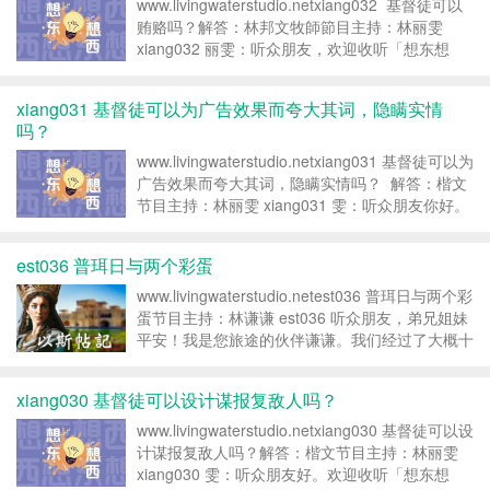
www.livingwaterstudio.netxiang032 基督徒可以
贿赂吗？解答：林邦文牧師節目主持：林丽雯
xiang032 丽雯：听众朋友，欢迎收听「想东想
西」。我是丽雯，每一集的节目与您一同寻找答
案，思考真理。今天的节目请...
xiang031 基督徒可以为广告效果而夸大其词，隐瞒实情
吗？
www.livingwaterstudio.netxiang031 基督徒可以为
广告效果而夸大其词，隐瞒实情吗？ 解答：楷文
节目主持：林丽雯 xiang031 雯：听众朋友你好。
欢迎来到「想东想西」。很高兴透过这个节目，我
们一起来探讨信仰...
est036 普珥日与两个彩蛋
www.livingwaterstudio.netest036 普珥日与两个彩
蛋节目主持：林谦谦 est036 听众朋友，弟兄姐妹
平安！我是您旅途的伙伴谦谦。我们经过了大概十
个月左右的经文查考，这一集将会是时空旅人系列
之以斯帖记的最后一段旅程哦！今天...
xiang030 基督徒可以设计谋报复敌人吗？
www.livingwaterstudio.netxiang030 基督徒可以设
计谋报复敌人吗？解答：楷文节目主持：林丽雯
xiang030 雯：听众朋友好。欢迎收听「想东想