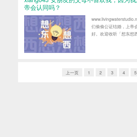
帝会认同吗？
www.livingwater
们偷偷公证结婚，上帝会
好。欢迎收听「想东想西
上一页
1
2
3
4
5