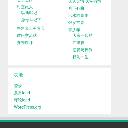
天灾无情 天堂有情
时空旅人
月下心曲
以斯帖记
活水故事集
撒母耳记下
银发常青
牛角尖上有青天
青少年
讲坛交流站
大家一起酷
齐来敬拜
广播剧
恋爱与择偶
精彩一生
功能
登录
条目feed
评论feed
WordPress.org