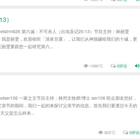
13）
studio.netstrm626 第六诫：不可杀人（出埃及记20:13）节目主持：林丽雯
的朋友，我是丽雯，欢迎收听「清泉甘露」，让我们从神颁赐给我们的十诫，更
丽雯要跟您一起研究第六...
1086℃
0评论
tudio.netser106 一家之主节目主持：林邦文牧师/博士 ser106 听众朋友您好，
父亲节的期间，我们一起的来探讨父亲节的信息。首先我们要透过今天的
天父是怎么样来...
805℃
0评论