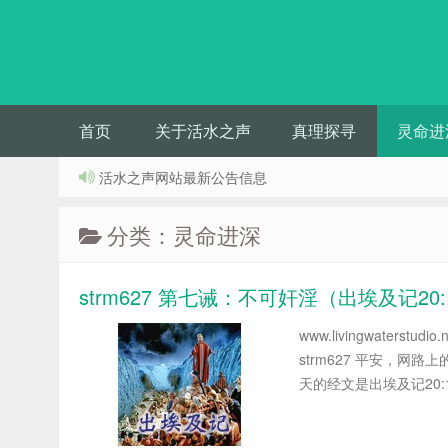
首页
关于活水之声
真理探寻
灵命进
活水之声网站最新公告信息
分类：灵命进深
strm627 第七诫：不可奸淫（出埃及记20:
www.livingwater
strm627 平安，
天的经文是出埃及记20:1