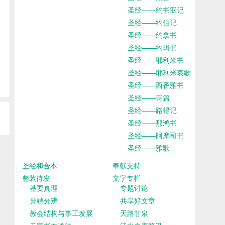
圣经——约书亚记
圣经——约伯记
圣经——约拿书
圣经——约珥书
圣经——耶利米书
圣经——耶利米哀歌
圣经——西番雅书
圣经——诗篇
圣经——路得记
圣经——那鸿书
圣经——阿摩司书
圣经——雅歌
圣经和合本
奉献支持
整装待发
文字专栏
基要真理
专题讨论
异端分辨
共享好文章
教会结构与事工发展
天路甘泉