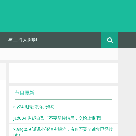
与主持人聊聊
节目更新
sty24 珊瑚湾的小海马
jad034 告诉自己「不要掌控结局，交给上帝吧!」
xiang059 说说小谎消灾解难，有何不妥？诚实已经过
时！