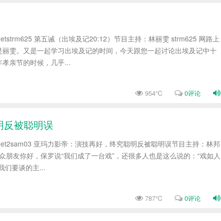
tudio.netstrm625 第五诫（出埃及记20:12）节目主持：林丽雯 strm625 网路上
是丽雯。又是一起学习出埃及记的时间，今天跟您一起讨论出埃及记中十
孝亲节的时候，几乎...
954℃
0评论
聪明反被聪明误
rstudio.net2sam03 亚玛力影帝：演技再好，终究聪明反被聪明误节目主持：林邦
3 听众朋友你好，保罗说“我们成了一台戏”，还很多人也是这么说的：“戏如人
们要谈的主...
787℃
0评论