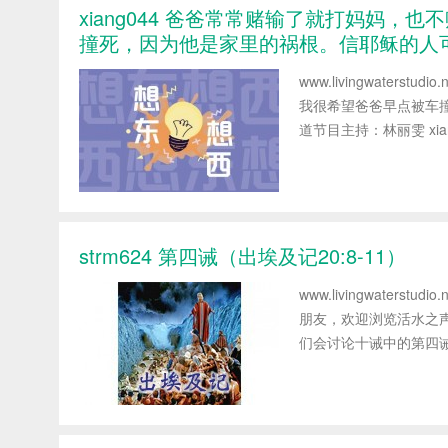
xiang044 爸爸常常赌输了就打妈妈
撞死，因为他是家里的祸根。信耶稣的人
www.livingwater
我很希望爸爸早点被车
道节目主持：林丽雯 xian
strm624 第四诫（出埃及记20:8-11）
www.livingwaterst
朋友，欢迎浏览活水之
们会讨论十诫中的第四诫