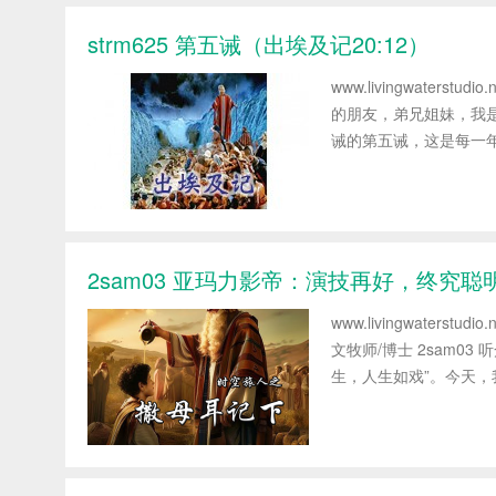
strm625 第五诫（出埃及记20:12）
www.livingwaters
的朋友，弟兄姐妹，我
诫的第五诫，这是每一年
2sam03 亚玛力影帝：演技再好，终究
www.livingwate
文牧师/博士 2sam0
生，人生如戏”。今天，我