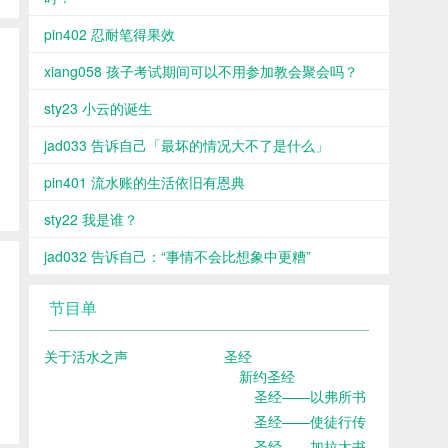
pin402 忍耐笔得果效
xiang058 孩子考试期间可以不用参加教会聚会吗？
sty23 小云的诞生
jad033 告诉自己「最坏的情况大不了是什么」
pin401 流水账的生活依旧有恩典
sty22 我是谁？
jad032 告诉自己：“事情不会比想象中更糟”
节目单
关于活水之声
圣经
新约圣经
圣经——以弗所书
圣经——使徒行传
圣经——加拉太书