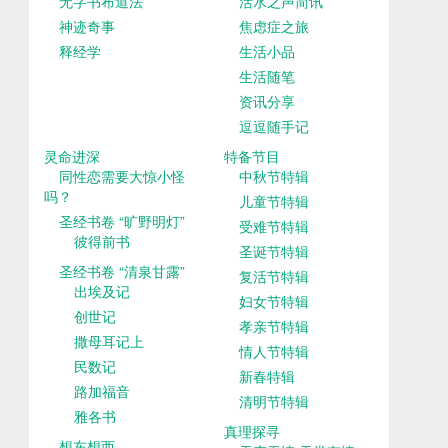
无字书布道法
活水之声简讯
神迹奇事
焦虑症之旅
释经学
生活小品
生活随笔
资讯分享
逗逗随手记
灵命进深
特备节目
同性恋需要大惊小怪
中秋节特辑
吗？
儿童节特辑
圣经书卷 “旷野明灯”
受难节特辑
彼得前书
圣诞节特辑
圣经书卷 “清泉甘露”
复活节特辑
出埃及记
妇女节特辑
创世记
孝亲节特辑
撒母耳记上
情人节特辑
民数记
新春特辑
路加福音
清明节特辑
雅各书
真理探寻
想东想西