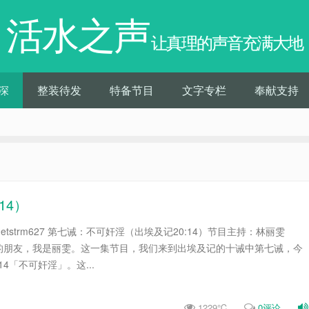
活水之声
让真理的声音充满大地
深
整装待发
特备节目
文字专栏
奉献支持
14）
studio.netstrm627 第七诫：不可奸淫（出埃及记20:14）节目主持：林丽雯
网路上的朋友，我是丽雯。这一集节目，我们来到出埃及记的十诫中第七诫，今
4「不可奸淫」。这...
1229℃
0评论