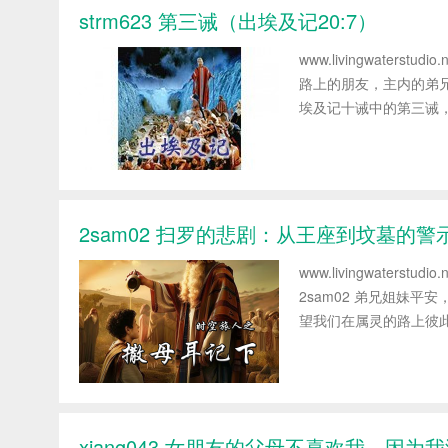
strm623 第三诫（出埃及记20:7）
www.livingwaters
路上的朋友，主内的弟
埃及记十诫中的第三诫，
2sam02 扫罗的悲剧：从王座到坟墓的警
www.livingwate
2sam02 弟兄姐妹
望我们在属灵的路上彼此
xiang043 女朋友的父母不喜欢我，