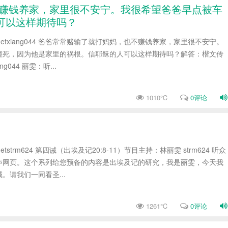
，也不赚钱养家，家里很不安宁。我很希望爸爸早点被车
可以这样期待吗？
studio.netxiang044 爸爸常常赌输了就打妈妈，也不赚钱养家，家里很不安宁。
撞死，因为他是家里的祸根。信耶稣的人可以这样期待吗？解答：楷文传
g044 丽雯：听...
1010℃
0评论
udio.netstrm624 第四诫（出埃及记20:8-11）节目主持：林丽雯 strm624 听众
声网页。这个系列给您预备的内容是出埃及记的研究，我是丽雯，今天我
。请我们一同看圣...
1261℃
0评论