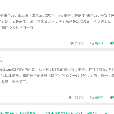
tudio.netstrm623 第三诫（出埃及记20:7）节目主持：林丽雯 strm623 平安！
兄姐妹，我是丽雯。清泉甘露节目里，这个系列是出埃及记，今天来到出
我们今天只学习一节...
749℃
0评论
示
rstudio.net2sam02 扫罗的悲剧：从王座到坟墓的警示节目主持：林邦文牧师/博
平安，我是林老师，我们开始要透过《撒下》的经文一起读经，灵修，祷告；
勉励。今天第二...
1061℃
0评论
因为我没有什么经济能力。如果我们偷偷公证 结婚，上