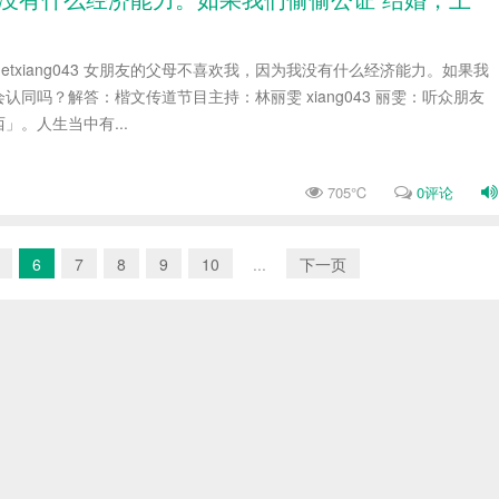
studio.netxiang043 女朋友的父母不喜欢我，因为我没有什么经济能力。如果我
认同吗？解答：楷文传道节目主持：林丽雯 xiang043 丽雯：听众朋友
」。人生当中有...
705℃
0评论
6
7
8
9
10
...
下一页