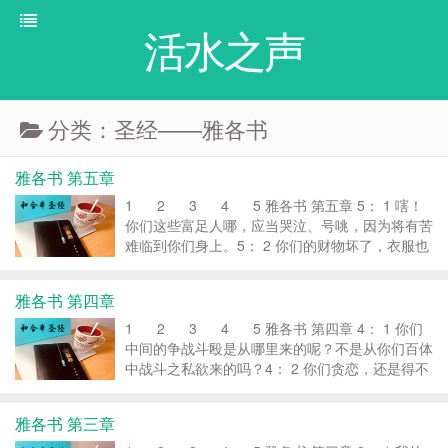
活水之声
分类：圣经——雅各书
雅各书 第五章
1 2 3 4 5 雅各书 第五章 5： 1 嗐！
你们这些富足人哪，应当哭泣、号咷，因为将有苦
难临到你们身上。5： 2 你们的财物坏了，衣服也
被虫子咬了。5： 3 你们的金银都长了锈；那锈要
证明你们的不是，又要吃你们的肉，如同火烧。你
雅各书 第四章
们在这...
1 2 3 4 5 雅各书 第四章 4： 1 你们
中间的争战斗殴是从哪里来的呢？不是从你们百体
中战斗之私欲来的吗？4： 2 你们贪恋，还是得不
着；你们杀害嫉妒，又斗殴争战，也不能得。你们
得不着，是因为你们不求。4： 3 你们求也得不
雅各书 第三章
着，是因...