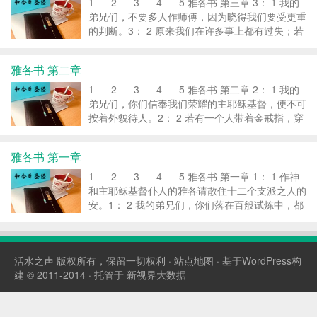
1 2 3 4 5 雅各书 第三章 3： 1 我的
弟兄们，不要多人作师傅，因为晓得我们要受更重
的判断。3： 2 原来我们在许多事上都有过失；若
有人在话语上没有过失，他就是完全人，也能勒住
自己的全身。3： 3 我们若把嚼环放在马嘴里，叫
雅各书 第二章
它顺服...
1 2 3 4 5 雅各书 第二章 2： 1 我的
弟兄们，你们信奉我们荣耀的主耶稣基督，便不可
按着外貌待人。2： 2 若有一个人带着金戒指，穿
着华美衣服，进你们的会堂去；又有一个穷人穿着
肮脏衣服也进去；2： 3 你们就重看那穿华美衣服
雅各书 第一章
的人，...
1 2 3 4 5 雅各书 第一章 1： 1 作神
和主耶稣基督仆人的雅各请散住十二个支派之人的
安。1： 2 我的弟兄们，你们落在百般试炼中，都
要以为大喜乐；1： 3 因为知道你们的信心经过试
验，就生忍耐。1： 4 但忍耐也当成功，使你们成
全...
活水之声
版权所有，保留一切权利 ·
站点地图
· 基于WordPress构
建 © 2011-2014 · 托管于
新视界大数据