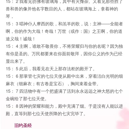
15： 2 我看见彷佛有玻璃海，其中有火搀杂。又看见那些胜了
兽和兽的像并他名字数目的人，都站在玻璃海上，拿着神的
琴，
15： 3 唱神仆人摩西的歌，和羔羊的歌，说：主神——全能者
啊，你的作为大哉！奇哉！万世（或作：国）之王啊，你的道
途义哉！诚哉！
15： 4 主啊，谁敢不敬畏你，不将荣耀归与你的名呢？因为独
有你是圣的。万民都要来在你面前敬拜，因你公义的作为已经
显出来了。
15： 5 此后，我看见在天上那存法柜的殿开了。
15： 6 那掌管七灾的七位天使从殿中出来，穿着洁白光明的细
麻衣（细麻衣；有古卷是宝石），胸间束着金带。
15： 7 四活物中有一个把盛满了活到永永远远之神大怒的七个
金碗给了那七位天使。
15： 8 因神的荣耀和能力，殿中充满了烟。于是没有人能以进
殿，直等到那七位天使所降的七灾完毕了。
旧约圣经