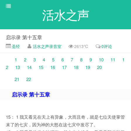
活水之声
启示录 第十五章
圣经
活水之声录音室
2613℃
0评论
1
2
3
4
5
6
7
8
9
10
11
1
2
13
14
15
16
17
18
19
20
21
22
启示录 第十五章
15： 1 我又看见在天上有异象，大而且奇，就是七位天使掌管
末了的七灾，因为神的大怒在这七灾中发尽了。