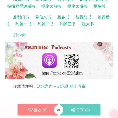
帖撒罗尼迦后书
提摩太前书
提摩太后书
提多书
腓利门书
希伯来书
雅各书
彼得前书
彼得后
书
约翰一书
约翰二书
约翰三书
犹大书
启示录
转载请注明：
活水之声
»
启示录 第十五章
喜欢 (
0
)
分享 (
0
)
or