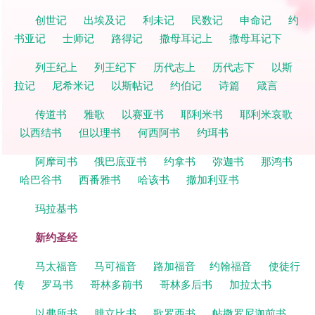
创世记
出埃及记
利未记
民数记
申命记
约
书亚记
士师记
路得记
撒母耳记上
撒母耳记下
列王纪上
列王纪下
历代志上
历代志下
以斯
拉记
尼希米记
以斯帖记
约伯记
诗篇
箴言
传道书
雅歌
以赛亚书
耶利米书
耶利米哀歌
以西结书
但以理书
何西阿书
约珥书
阿摩司书
俄巴底亚书
约拿书
弥迦书
那鸿书
哈巴谷书
西番雅书
哈该书
撒加利亚书
玛拉基书
新约圣经
马太福音
马可福音
路加福音
约翰福音
使徒行
传
罗马书
哥林多前书
哥林多后书
加拉太书
以弗所书
腓立比书
歌罗西书
帖撒罗尼迦前书