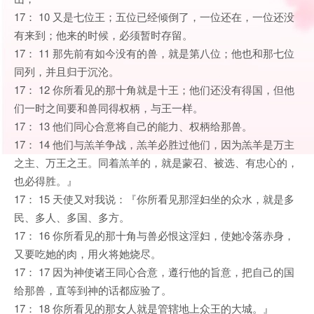
17： 10 又是七位王；五位已经倾倒了，一位还在，一位还没
有来到；他来的时候，必须暂时存留。
17： 11 那先前有如今没有的兽，就是第八位；他也和那七位
同列，并且归于沉沦。
17： 12 你所看见的那十角就是十王；他们还没有得国，但他
们一时之间要和兽同得权柄，与王一样。
17： 13 他们同心合意将自己的能力、权柄给那兽。
17： 14 他们与羔羊争战，羔羊必胜过他们，因为羔羊是万主
之主、万王之王。同着羔羊的，就是蒙召、被选、有忠心的，
也必得胜。』
17： 15 天使又对我说：『你所看见那淫妇坐的众水，就是多
民、多人、多国、多方。
17： 16 你所看见的那十角与兽必恨这淫妇，使她冷落赤身，
又要吃她的肉，用火将她烧尽。
17： 17 因为神使诸王同心合意，遵行他的旨意，把自己的国
给那兽，直等到神的话都应验了。
17： 18 你所看见的那女人就是管辖地上众王的大城。』