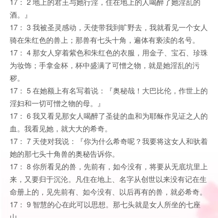
17： 2 地上的君王与她行淫，住在地上的人喝醉了她淫乱的
酒。』
17： 3 我被圣灵感动，天使带我到旷野去，我就看见一个女人
骑在朱红色的兽上；那兽有七头十角，遍体有亵渎的名号。
17： 4 那女人穿着紫色和朱红色的衣服，用金子、宝石、珍珠
为妆饰；手拿金杯，杯中盛满了可憎之物，就是她淫乱的污
秽。
17： 5 在她额上有名写着说：『奥秘哉！大巴比伦，作世上的
淫妇和一切可憎之物的母。』
17： 6 我又看见那女人喝醉了圣徒的血和为耶稣作见证之人的
血。我看见她，就大大的希奇。
17： 7 天使对我说：『你为什么希奇呢？我要将这女人和驮着
她的那七头十角兽的奥秘告诉你。
17： 8 你所看见的兽，先前有，如今没有，将要从无底坑里上
来，又要归于沉沦。凡住在地上、名字从创世以来没有记在生
命册上的，见先前有、如今没有、以后再有的兽，就必希奇。
17： 9 智慧的心在此可以思想。那七头就是女人所坐的七座
山，