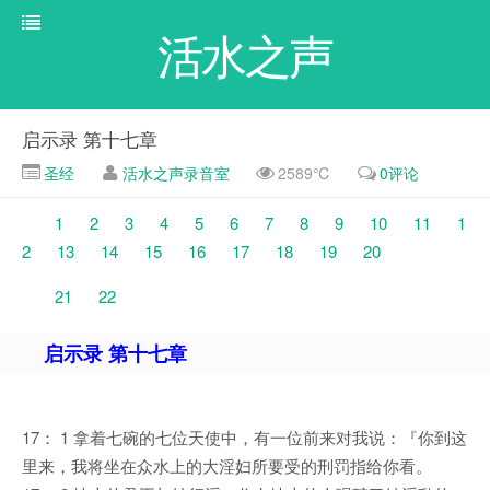
活水之声
启示录 第十七章
圣经
活水之声录音室
2589℃
0评论
1
2
3
4
5
6
7
8
9
10
11
1
2
13
14
15
16
17
18
19
20
21
22
启示录 第十七章
17： 1 拿着七碗的七位天使中，有一位前来对我说：『你到这
里来，我将坐在众水上的大淫妇所要受的刑罚指给你看。