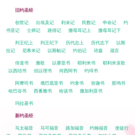
旧约圣经
创世记
出埃及记
利未记
民数记
申命记
约
书亚记
士师记
路得记
撒母耳记上
撒母耳记下
列王纪上
列王纪下
历代志上
历代志下
以斯
拉记
尼希米记
以斯帖记
约伯记
诗篇
箴言
传道书
雅歌
以赛亚书
耶利米书
耶利米哀歌
以西结书
但以理书
何西阿书
约珥书
阿摩司书
俄巴底亚书
约拿书
弥迦书
那鸿书
哈巴谷书
西番雅书
哈该书
撒加利亚书
玛拉基书
新约圣经
马太福音
马可福音
路加福音
约翰福音
使徒行