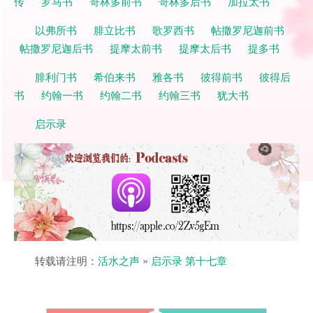
传
罗马书
哥林多前书
哥林多后书
加拉太书
以弗所书
腓立比书
歌罗西书
帖撒罗尼迦前书
帖撒罗尼迦后书
提摩太前书
提摩太后书
提多书
腓利门书
希伯来书
雅各书
彼得前书
彼得后
书
约翰一书
约翰二书
约翰三书
犹大书
启示录
转载请注明：
活水之声
»
启示录 第十七章