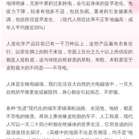
地球绝缘，无形中累积过多静电，会引起身体的提早老化、免
疫力下降，轻者有很多不适，包括失眠。重者则引发健康失
调，包括癌症提早发生。（现代人癌症比率不正常地偏高：成
年人平均接近33%）
人造化学产品目前已有一千万种以上，这些产品遍布衣食住
行。以穿在脚上的鞋子来说，市面上百分之九十以上所供应的
都是人造鞋底，这与传统自然材质的草鞋、布鞋、木鞋甚至于
皮鞋最大的不同是——不导电。
人体是生物电磁场，我们生活在大自然的大电磁场中，一旦大
自然的平衡更改或被阻挡，身心都会引起病态、不舒服。
各种“先进”现代化的城市里铺满柏油路、水泥地、地砖，都是
不导电的物质。再加上乘坐橡皮轮胎的车子、人工鞋底，现代
人可以一天二十四小时都在绝缘体的世界生活，它所造成的问
题很值得去探讨。（高楼中的地面不论是否潮湿，均不是“地