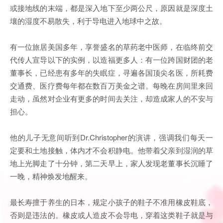
或接地线的末端，都是深入地下至少两公尺，原因就是深度土
壤的湿度不易散失，利于导电进入地球中之故。
有一位旅居美国多年，享誉盛名的草药老中医师，在临终前交
代传人宣导以下的实例，以造福更多人：有一位跨国财团的老
董事长，已经患有多年的失眠症，寻遍各国顶尖名医，所耗费
交通费、医疗费每年都在数百万美金之谱。每晚在房间里来回
走动，虽然对企业有更多的时间去关注，却造成家人的不安与
担心。
他的儿子无意间听到Dr.Christopher的演讲，强调我们每天一
定要和土地接触，体内才不会积静电。他带着父亲到湿润的草
地上光脚走了十分钟，第二天早上，家人发现老董事长沉睡了
一晚，精神焕发地醒来。
最长寿擅于养生的日本，规定小孩子的鞋子不准用橡皮鞋底，
否则是违法的。橡皮或人造皮不会导电，穿着这类鞋子就是与