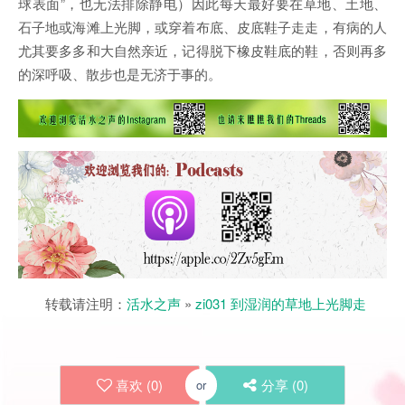
球表面”，也无法排除静电）因此每天最好要在草地、土地、
石子地或海滩上光脚，或穿着布底、皮底鞋子走走，有病的人
尤其要多多和大自然亲近，记得脱下橡皮鞋底的鞋，否则再多
的深呼吸、散步也是无济于事的。
转载请注明：
活水之声
»
zi031 到湿润的草地上光脚走
喜欢 (
0
)
分享 (
0
)
or