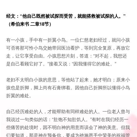
经文：“他自己既然被试探而受苦，就能搭救被试探的人。”
（希伯来书 二章18节）
有一小孩，手中有一折翼小鸟。一位仁慈老妇经过，就问小孩
可否将那可怜小鸟交她带回医治看护，等到完全复原，再放它
走，让它享受自由。小孩思想片刻，答道：“对不起，我想还
是自己看顾它好了。”接着又说：“因我懂得它的难处。”
老妇不太明白小孩的意思，等他站了起来，她才明白；原来小
孩也是折脚，脚上尚有石膏绑着。因他自己折脚所以懂得小鸟
折翼的难处。
自己经历难处的人，才能帮助有同样难处的人。一位老人曾与
我说过一句类似的话：“肚饱不知肚饥人。”有时在我们经历一
些痛苦的处境时，因不明白神的用意而误会了神的美意。但我
们要知道，那是神在预备你，要成为衪施恩手中荣美的祝福管