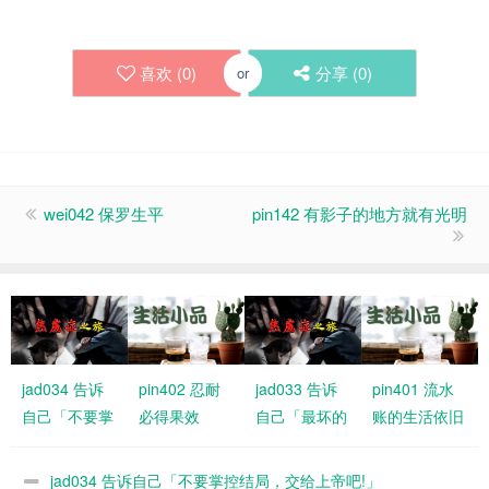
喜欢 (
0
)
分享 (
0
)
or
wei042 保罗生平
pin142 有影子的地方就有光明
jad034 告诉
pin402 忍耐
jad033 告诉
pin401 流水
自己「不要掌
必得果效
自己「最坏的
账的生活依旧
控结局，交给
情况大不了是
有恩典
上帝吧!」
什么」
jad034 告诉自己「不要掌控结局，交给上帝吧!」