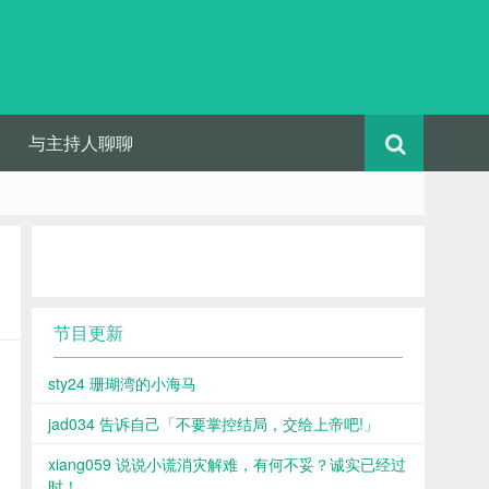
与主持人聊聊
节目更新
sty24 珊瑚湾的小海马
jad034 告诉自己「不要掌控结局，交给上帝吧!」
xiang059 说说小谎消灾解难，有何不妥？诚实已经过
时！