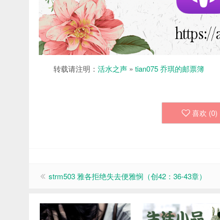
转载请注明：
活水之声
»
tian075 乔琪的邮票簿
喜欢 (
0
)
strm503 雅各拒绝失去便雅悯（创42：36-43章）