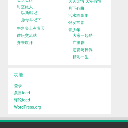
天灾无情 天堂有情
时空旅人
月下心曲
以斯帖记
活水故事集
撒母耳记下
银发常青
牛角尖上有青天
青少年
讲坛交流站
大家一起酷
齐来敬拜
广播剧
恋爱与择偶
精彩一生
功能
登录
条目feed
评论feed
WordPress.org