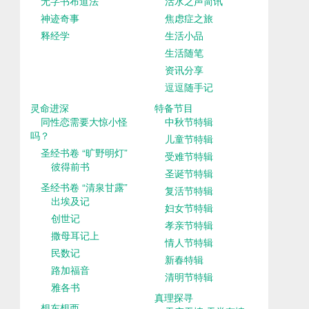
无字书布道法
活水之声简讯
神迹奇事
焦虑症之旅
释经学
生活小品
生活随笔
资讯分享
逗逗随手记
灵命进深
特备节目
同性恋需要大惊小怪
中秋节特辑
吗？
儿童节特辑
圣经书卷 “旷野明灯”
受难节特辑
彼得前书
圣诞节特辑
圣经书卷 “清泉甘露”
复活节特辑
出埃及记
妇女节特辑
创世记
孝亲节特辑
撒母耳记上
情人节特辑
民数记
新春特辑
路加福音
清明节特辑
雅各书
真理探寻
想东想西