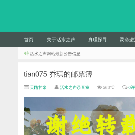
首页
关于活水之声
真理探寻
灵命进
活水之声网站最新公告信息
tian075 乔琪的邮票簿
天路甘泉
活水之声录音室
563℃
0