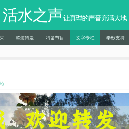
活水之声
让真理的声音充满大地
深
整装待发
特备节目
文字专栏
奉献支持
评论