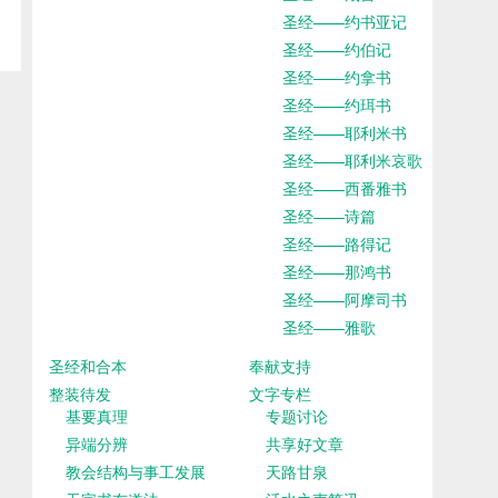
圣经——约书亚记
圣经——约伯记
圣经——约拿书
圣经——约珥书
圣经——耶利米书
圣经——耶利米哀歌
圣经——西番雅书
圣经——诗篇
圣经——路得记
圣经——那鸿书
圣经——阿摩司书
圣经——雅歌
圣经和合本
奉献支持
整装待发
文字专栏
基要真理
专题讨论
异端分辨
共享好文章
教会结构与事工发展
天路甘泉