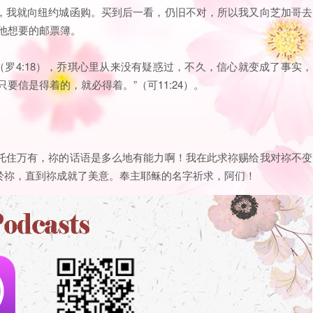
，我就向纽约城函购。买到后一看，仍旧不对，所以我又向芝加哥去
他想要的邮票簿。
（罗4:18），乔琪心里从来没有疑惑过，不久，信心就变成了事实，
要信是得着的，就必得着。”（可11:24）。
托住万有，祢的话语是多么地有能力啊！我在此求祢赐给我对祢不变
於祢，直到祢成就了美意。奉主耶稣的名字祈求，阿们！