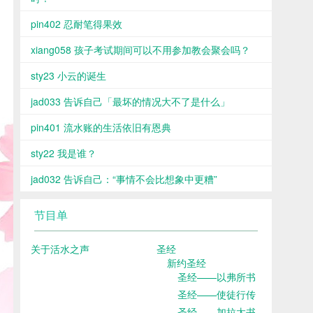
pin402 忍耐笔得果效
xiang058 孩子考试期间可以不用参加教会聚会吗？
sty23 小云的诞生
jad033 告诉自己「最坏的情况大不了是什么」
pin401 流水账的生活依旧有恩典
sty22 我是谁？
jad032 告诉自己：“事情不会比想象中更糟”
节目单
关于活水之声
圣经
新约圣经
圣经——以弗所书
圣经——使徒行传
圣经——加拉太书