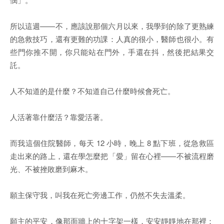
所以這週——不，應該說那個六月以來，我學到的除了更熟練
的急救技巧，還有更難的功課：人真的很小，醫師也很小。有
些門你推不開，你只能站在門外，手還在抖，然後把結果交
託。
人不知道的是什麼？不知道自己什麼時候會死亡。
人活著靠什麼活？靠愛活著。
而我這個住院醫師，每天 12 小時，晚上 8 點下班，從急救區
走出來的路上，還在學怎麼把「愛」留在心裡——不被流程磨
光、不被挫敗磨到麻木。
願主保守我，叫我在死亡旁邊工作，仍然不失去溫柔。
願主的平安，像那面牆上的十字架一樣，安安靜靜地在那裡：