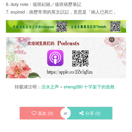
6. duty note：值班紀錄／值班病歷筆記
7. expired：病歷常用的英文註記，意思是「病人已死亡」
转载请注明：
活水之声
»
sheng280 十字架下的急救
喜欢 (
0
)
分享 (
0
)
or