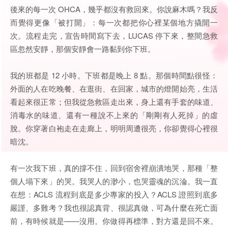
後來的每一次 OHCA，幾乎都沒有救回來。你說麻木嗎？我反
而覺得更像「被打開」：每一次都把你心裡某個地方撬開一
次。流程走完，宣告時間寫下去，LUCAS 停下來，整間急救
區忽然安靜，那個安靜會一路黏到你下班。
我的班都是 12 小時。下班都是晚上 8 點。那個時間點很怪：
外面的人在吃晚餐、在逛街、在回家，城市的燈開始亮，生活
看起來很正常；但我從急救區走出來，身上還有手套的味道、
消毒水的味道、還有一種說不上來的「剛剛有人死掉」的虛
脫。你穿著白袍走在走廊上，明明周遭很亮，你卻覺得心裡很
暗沈。
有一次我下班，真的撐不住，回到宿舍裡崩潰地哭，那種「整
個人塌下來」的哭。我哭人的渺小，也哭靈魂的沉淪。我一直
在想：ACLS 流程到底是多少專家的投入？ACLS 證照到底多
嚴謹、多難考？我也很認真背、很認真做，可為什麼在死亡面
前，有時候就是——沒用。你做得再標準，對方還是回不來。