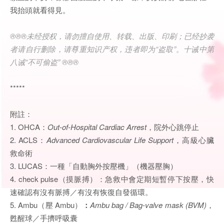
我抬頭就看得見。
®®®未经授权，请勿擅自使用、转载、出版、印刷；已经抄袭
者请自行删除，请尊重知识产权，违者即为“盗取”。十诫中第
八诫“不可偷盗” ®®®
*****
附註：
1. OHCA：
Out-of-Hospital Cardiac Arrest
，院外心跳停止
2. ACLS：
Advanced Cardiovascular Life Support
，高級心臟
救命術
3. LUCAS：一種「自動胸外按壓機」（機器壓胸）
4. check pulse（摸脈搏）：急救中會定期短暫停下按壓，快
速確認有沒有脈搏／有沒有恢復自發循環。
5. Ambu（壓 Ambu）
：
Ambu bag / Bag-valve mask (BVM)
，
甦醒球／手擠呼吸囊