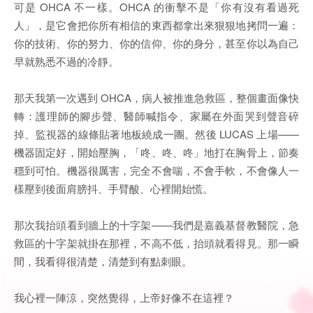
可是 OHCA 不一樣。OHCA 的衝擊不是「你有沒有看過死
人」，是它會把你所有相信的東西都拿出來狠狠地拷問一遍：
你的技術、你的努力、你的信仰、你的身分，甚至你以為自己
早就熟悉不過的冷靜。
那天我第一次遇到 OHCA，病人被推進急救區，整個畫面像快
轉：護理師的腳步聲、醫師喊指令、家屬在外面哭到聲音碎
掉、監視器的線條貼著地板繞成一團。然後 LUCAS 上場——
機器固定好，開始壓胸，「咚、咚、咚」地打在胸骨上，節奏
穩到可怕。機器很厲害，完全不會喘，不會手軟，不會像人一
樣壓到後面肩膀抖、手臂酸、心裡開始慌。
那次我抬頭看到牆上的十字架——我們是嘉義基督教醫院，急
救區的十字架就掛在那裡，不高不低，抬頭就看得見。那一瞬
間，我看得很清楚，清楚到有點刺眼。
我心裡一陣涼，突然覺得，上帝好像不在這裡？