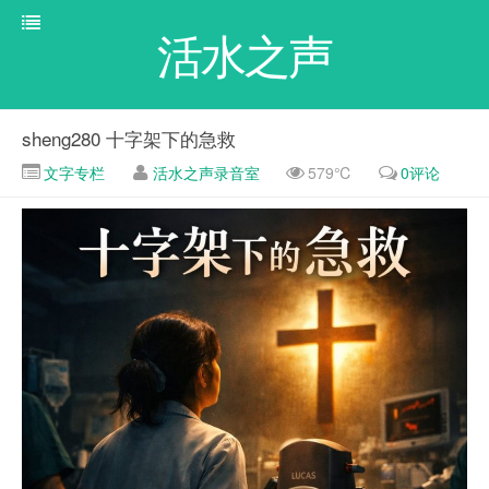
活水之声
sheng280 十字架下的急救
文字专栏
活水之声录音室
579℃
0评论