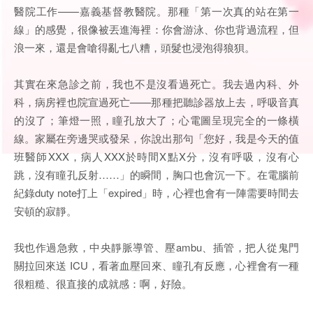
醫院工作——嘉義基督教醫院。那種「第一次真的站在第一
線」的感覺，很像被丟進海裡：你會游泳、你也背過流程，但
浪一來，還是會嗆得亂七八糟，頭髮也浸泡得狼狽。
其實在來急診之前，我也不是沒看過死亡。我去過內科、外
科，病房裡也院宣過死亡——那種把聽診器放上去，呼吸音真
的沒了；筆燈一照，瞳孔放大了；心電圖呈現完全的一條橫
線。家屬在旁邊哭或發呆，你說出那句「您好，我是今天的值
班醫師XXX，病人XXX於時間X點X分，沒有呼吸，沒有心
跳，沒有瞳孔反射……」的瞬間，胸口也會沉一下。在電腦前
紀錄duty note打上「expired」時，心裡也會有一陣需要時間去
安頓的寂靜。
我也作過急救，中央靜脈導管、壓ambu、插管，把人從鬼門
關拉回來送 ICU，看著血壓回來、瞳孔有反應，心裡會有一種
很粗糙、很直接的成就感：啊，好險。