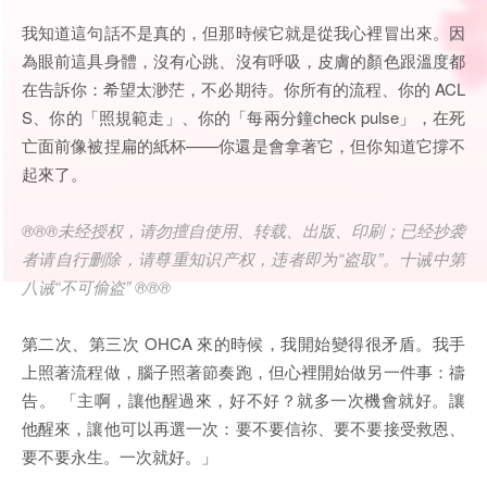
我知道這句話不是真的，但那時候它就是從我心裡冒出來。因
為眼前這具身體，沒有心跳、沒有呼吸，皮膚的顏色跟溫度都
在告訴你：希望太渺茫，不必期待。你所有的流程、你的 ACL
S、你的「照規範走」、你的「每兩分鐘check pulse」，在死
亡面前像被捏扁的紙杯——你還是會拿著它，但你知道它撐不
起來了。
®®®未经授权，请勿擅自使用、转载、出版、印刷；已经抄袭
者请自行删除，请尊重知识产权，违者即为“盗取”。十诫中第
八诫“不可偷盗” ®®®
第二次、第三次 OHCA 來的時候，我開始變得很矛盾。我手
上照著流程做，腦子照著節奏跑，但心裡開始做另一件事：禱
告。 「主啊，讓他醒過來，好不好？就多一次機會就好。讓
他醒來，讓他可以再選一次：要不要信祢、要不要接受救恩、
要不要永生。一次就好。」