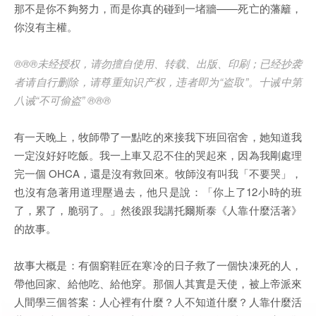
那不是你不夠努力，而是你真的碰到一堵牆——死亡的藩籬，
你沒有主權。
®®®未经授权，请勿擅自使用、转载、出版、印刷；已经抄袭
者请自行删除，请尊重知识产权，违者即为“盗取”。十诫中第
八诫“不可偷盗” ®®®
有一天晚上，牧師帶了一點吃的來接我下班回宿舍，她知道我
一定沒好好吃飯。我一上車又忍不住的哭起來，因為我剛處理
完一個 OHCA，還是沒有救回來。牧師沒有叫我「不要哭」，
也沒有急著用道理壓過去，他只是說：「你上了12小時的班
了，累了，脆弱了。」然後跟我講托爾斯泰《人靠什麼活著》
的故事。
故事大概是：有個窮鞋匠在寒冷的日子救了一個快凍死的人，
帶他回家、給他吃、給他穿。那個人其實是天使，被上帝派來
人間學三個答案：人心裡有什麼？人不知道什麼？人靠什麼活