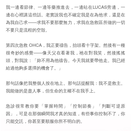
我一邊看節律、一邊等藥推進去，一邊站在LUCAS旁邊，一
邊在心裡講這些話。老實說我也不確定我是在為他求，還是在
為我自己求——求我不要那麼無力，求我在急救區所做的一切
不要只是流程的空殼。
第四次急救 OHCA，我正要禱告，抬頭看十字架。然後有一種
很奇妙的感覺——像天父在看著我，祂在對我笑，然後搖搖
頭，對我說：「妳不用為他禱告。今天我就要帶他走。我已經
給過他夠多選擇的機會了。」
那句話像把我整個人按在地上。那句話提醒我：我不是救主。
我能做的是盡人事，但生命的主權不在我手上。
急診很常教你要「掌握時間」「控制節奏」「判斷可逆原
因」，可是在那個瞬間我才真的知道，有些事你控制不了，你
只能交託，你甚至要順服你所不明白的。