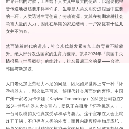
世界开始的时候，上帝给予人类其中最大的使命，比起要把福
音传道地极还要来得早许多。生养是人类文明史进程当中重要
的一环，人类透过生育创造了劳动资源，尤其在初期农耕社会
急需大量的人力，因此在早期的家庭结构，一户家庭有十位儿
女并不为奇。
然而随着时代的进步，社会步伐越发紧凑加上教育费不断攀
升。绝大部分发达国家的生育力骤降。就拿2024年「美国中央
情报局（世界概括）的统计」，排名最后三名的是——台湾、
韩国与新加坡。
人口老化加上劳动力不足的问题，因此如果世界上有一种「怀
孕机器人」，那么似乎可以一解现代社会所面对的窘境。中国
广州一家名为卡伊娃（Kayiwa Technology）的科技公司就在2
025年世界机器人大会宣布，团队正在研发「怀孕机器人」，
一台可以模拟女性真实受孕和孕育婴儿。这个宣布在大会上就
炸开了锅，不但拥有人类的外表，而且内建腹腔生物反应舱，
简单的说就是可以精准的模拟子宫的环境，可以完整复制怀孕