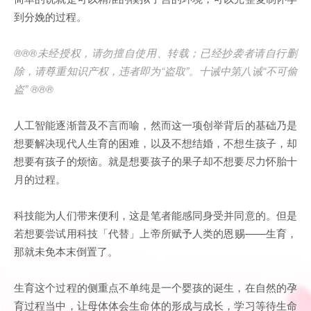
到分娩的过程。
®®®
未经授权，请勿擅自使用、转载；已经抄袭者请自行删
除，请尊重知识产权，违者即为
“
盗取
”
。十诫中第八诫
“
不可偷
盗
” ®®®
人工智能逐渐普及不言而喻，然而这一项创举背后的基础乃是
想要解决现代人生育的困难，以及不想结婚，不想生孩子，却
想要有孩子的烦恼。就是想要孩子的果子却不想要尽力怀胎十
月的过程。
科技能为人们带来便利，这是笔者能感同身受并同意的。但是
若想要尝试用科技「代替」上帝所赋予人类的恩赐——生育，
那就未免本末倒置了。
生育这个过程的侧重点不单纯是一个婴孩的诞生，在自然的孕
育过程当中，让母体体会生命体的形成与成长，学习等待生命