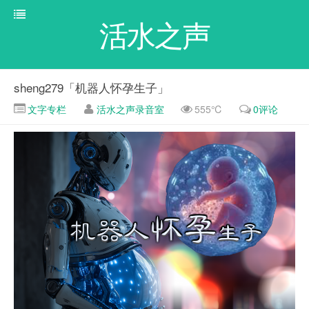
活水之声
sheng279「机器人怀孕生子」
文字专栏
活水之声录音室
555℃
0评论