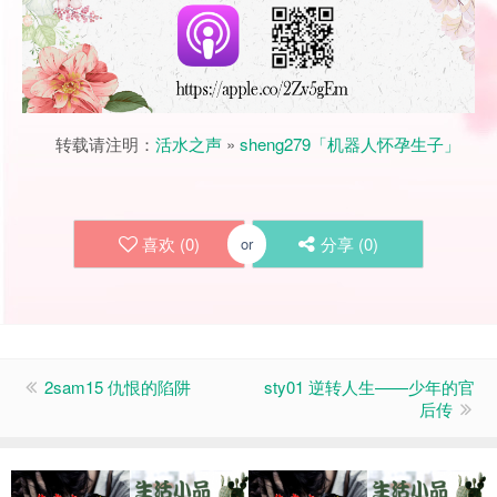
转载请注明：
活水之声
»
sheng279「机器人怀孕生子」
喜欢 (
0
)
分享 (
0
)
or
2sam15 仇恨的陷阱
sty01 逆转人生——少年的官
后传