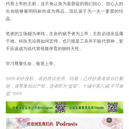
代替上帝的主权，这不免让身为基督徒的我们担心。担心人的
生命能够被明码标价成为商品，混乱孩子为一夫一妻爱的结
晶。
笔者的立场颇为单纯，生命的赋予者为上帝，主权必须永远属
于祂。科技无论再如何宏伟，也只能是工具并不能代替神，更
不应该成为或代替母腹孕育的独特天性。
学习尊重生命，敬畏上帝。
®®®
未经授权，请勿擅自使用、转载；已经抄袭者请自行删
除，请尊重知识产权，违者即为
“
盗取
”
。十诫中第八诫
“
不可偷
盗
” ®®®