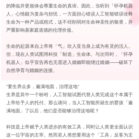
的降临并更能体会尊重生命的真谛。因此，当听到「怀孕机器
人」心情颇为复杂与担忧，一方面担心错误人工智能错误诠释
生命为一种产品或程式，这不经削弱对生命神圣性的敬畏，并
严重影响基家庭道德的伦理价值。
生命的起源来自上帝将「气」吹入亚当身上成为有灵的活人。
但，现在人类试图用科技「制造」生命体。与次同时，「怀孕
机器人」似乎宣告再也无需进入婚姻即能绕过婚姻——破坏了
自然孕育与婚姻的连接。
“要生养众多，遍满地面，治理这地“
生养是其中一个吩咐，人工智能试图代替人类完成这个本属于
上帝给予人的托付。那么请问，当人工智能所诞生的婴孩「遍
满地面」了以后，他们是否能够治理这地呢？
科技是上帝赋予人类进步的有效工具，同时让人类更全面认识
这一位宇宙的主宰。然而若人类想要用这个「工具」反客为主