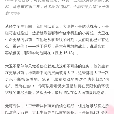
除，请尊重知识产权，违者即为
“
盗取
”
。十诫中第八诫
“
不可偷
盗
” ®®®
从经文字里行间，我们可以看见，大卫并不是绣花枕头，不是
碰巧走过路过，然后就靠着耶和华侥幸得胜的小英雄。大卫在
生命更早的以前，在他还从事畜牧的时刻，人们对他已经有这
么一番评价了——善于弹琴，是大有勇敢的战士，说话合宜，
容貌俊美，耶和华与他同在（撒上 16:18）。
大卫不是单单只凭着信心就完成这项不可能的任务，他的生命
在更早以前，神藉着不同的层面装备大卫，这些都是大卫一路
走来不断操练着的。笔者不愿意肤浅的将这个功劳归给“信
心”。因为在当中，你可以看看见大卫是如何在受限制的环境
继续的竭尽所能，发挥所长，最后得以在众人面前展现恩赐。
无可否认，大卫带着从神而来的信心迎战，但是这场战役之所
以漂亮，乃在于大卫生命更早以前的装备。不是后现代社会所