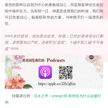
推崇的那种以自我为中心的勇敢或信心，而是藉着神在生命历
练中储存实力。当有朝一日，神愿意使用我们的时候，我们就
可以凭着信心，藉着耶和华的力量，与神携手打一场漂亮的
仗。
®®®
未经授权，请勿擅自使用、转载；已经抄袭者请自行删
除，请尊重知识产权，违者即为
“
盗取
”
。十诫中第八诫
“
不可偷
盗
” ®®®
转载请注明：
活水之声
»
sheng145 歌利亚为什么会被打
倒