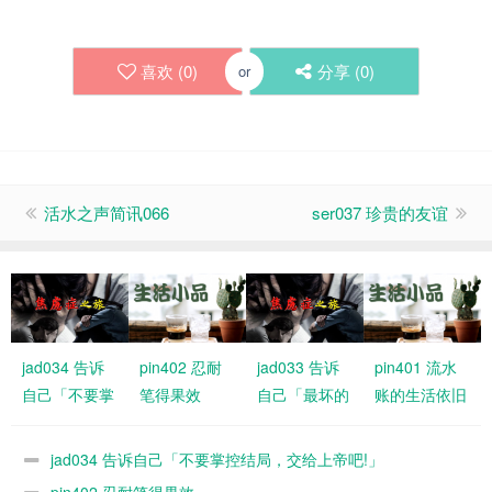
喜欢 (
0
)
分享 (
0
)
or
活水之声简讯066
ser037 珍贵的友谊
jad034 告诉
pin402 忍耐
jad033 告诉
pin401 流水
自己「不要掌
笔得果效
自己「最坏的
账的生活依旧
控结局，交给
情况大不了是
有恩典
上帝吧!」
什么」
jad034 告诉自己「不要掌控结局，交给上帝吧!」