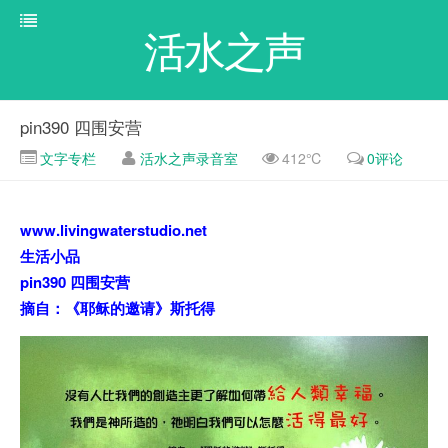
活水之声
pin390 四围安营
文字专栏
活水之声录音室
412℃
0评论
www.livingwaterstudio.net
生活小品
pin390 四围安营
摘自：《耶稣的邀请》斯托得