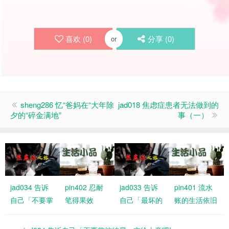
喜欢 (
0
)
分享 (
0
)
or
sheng286 忆“爸妈在“大年除
jad018 焦虑症患者无法做到的
夕的“碎金满地”
事（一）
jad034 告诉
pin402 忍耐
jad033 告诉
pin401 流水
自己「不要掌
笔得果效
自己「最坏的
账的生活依旧
控结局，交给
情况大不了是
有恩典
上帝吧!」
什么」