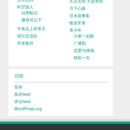
天灾无情 天堂有情
时空旅人
月下心曲
以斯帖记
活水故事集
撒母耳记下
银发常青
牛角尖上有青天
青少年
讲坛交流站
大家一起酷
齐来敬拜
广播剧
恋爱与择偶
精彩一生
功能
登录
条目feed
评论feed
WordPress.org