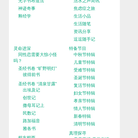
无字书布道法
活水之声简讯
神迹奇事
焦虑症之旅
释经学
生活小品
生活随笔
资讯分享
逗逗随手记
灵命进深
特备节目
同性恋需要大惊小怪
中秋节特辑
吗？
儿童节特辑
圣经书卷 “旷野明灯”
受难节特辑
彼得前书
圣诞节特辑
圣经书卷 “清泉甘露”
复活节特辑
出埃及记
妇女节特辑
创世记
孝亲节特辑
撒母耳记上
情人节特辑
民数记
新春特辑
路加福音
清明节特辑
雅各书
真理探寻
想东想西