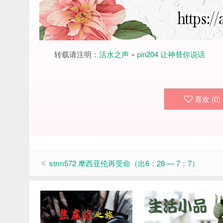
转载请注明：
活水之声
»
pin204 让神替你说话
喜欢 (
0
)
strm572 摩西亚伦再受命（出6：28 — 7：7）