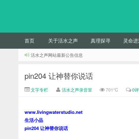
首页
关于活水之声
真理探寻
灵命进
活水之声网站最新公告信息
pin204 让神替你说话
文字专栏
活水之声录音室
701℃
0
www.livingwaterstudio.net
生活小品
pin204 让神替你说话