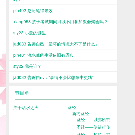
pin402 忍耐笔得果效
xiang058 孩子考试期间可以不用参加教会聚会吗？
sty23 小云的诞生
jad033 告诉自己「最坏的情况大不了是什么」
pin401 流水账的生活依旧有恩典
sty22 我是谁？
jad032 告诉自己：“事情不会比想象中更糟”
节目单
关于活水之声
圣经
新约圣经
圣经——以弗所书
圣经——使徒行传
圣经——加拉太书