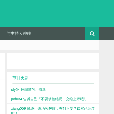
与主持人聊聊
节目更新
sty24 珊瑚湾的小海马
jad034 告诉自己「不要掌控结局，交给上帝吧!」
xiang059 说说小谎消灾解难，有何不妥？诚实已经过
时！