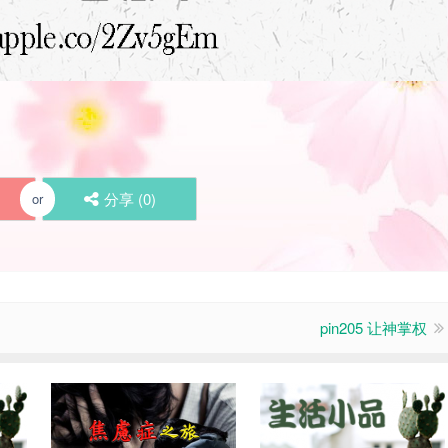
分享 (
0
)
or
pin205 让神掌权