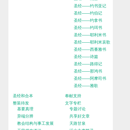
圣经——约书亚记
圣经——约伯记
圣经——约拿书
圣经——约珥书
圣经——耶利米书
圣经——耶利米哀歌
圣经——西番雅书
圣经——诗篇
圣经——路得记
圣经——那鸿书
圣经——阿摩司书
圣经——雅歌
圣经和合本
奉献支持
整装待发
文字专栏
基要真理
专题讨论
异端分辨
共享好文章
教会结构与事工发展
天路甘泉